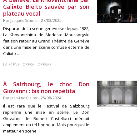
Calixto Bieito sauvée par son
plateau vocal
Par
Jacques Schmitt
- 27/03/2025
Disparue de la scène genevoise depuis 1982,
La Khovantchina de Modeste Moussorgski
fait son retour au Grand Théâtre de Genève
dans une mise en scène confuse et terne de
Calixto ...
-
-
LA SCÈNE
OPÉRA
OPÉRAS
À Salzbourg, le choc Don
Giovanni : bis non repetita
Par
Jean-Luc Clairet
- 25/08/2024
Il est rare que le Festival de Salzbourg
reprenne une mise en scène. Le Don
Giovanni de Romeo Castellucci méritait
amplement un tel honneur. Mais pourquoi le
metteur en scène ...