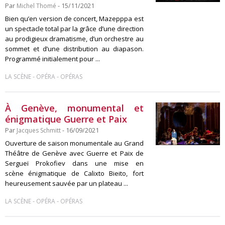
Par
Michel Thomé
- 15/11/2021
Bien qu’en version de concert, Mazepppa est
un spectacle total par la grâce d’une direction
au prodigieux dramatisme, d’un orchestre au
sommet et d’une distribution au diapason.
Programmé initialement pour ...
-
-
LA SCÈNE
OPÉRA
OPÉRAS
À Genève, monumental et
énigmatique Guerre et Paix
Par
Jacques Schmitt
- 16/09/2021
Ouverture de saison monumentale au Grand
Théâtre de Genève avec Guerre et Paix de
Sergueï Prokofiev dans une mise en
scène énigmatique de Calixto Bieito, fort
heureusement sauvée par un plateau ...
-
-
LA SCÈNE
OPÉRA
OPÉRAS