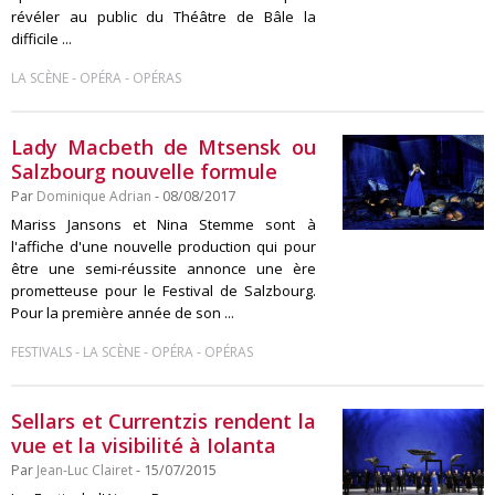
révéler au public du Théâtre de Bâle la
difficile ...
-
-
LA SCÈNE
OPÉRA
OPÉRAS
Lady Macbeth de Mtsensk ou
Salzbourg nouvelle formule
Par
Dominique Adrian
- 08/08/2017
Mariss Jansons et Nina Stemme sont à
l'affiche d'une nouvelle production qui pour
être une semi-réussite annonce une ère
prometteuse pour le Festival de Salzbourg.
Pour la première année de son ...
-
-
-
FESTIVALS
LA SCÈNE
OPÉRA
OPÉRAS
Sellars et Currentzis rendent la
vue et la visibilité à Iolanta
Par
Jean-Luc Clairet
- 15/07/2015