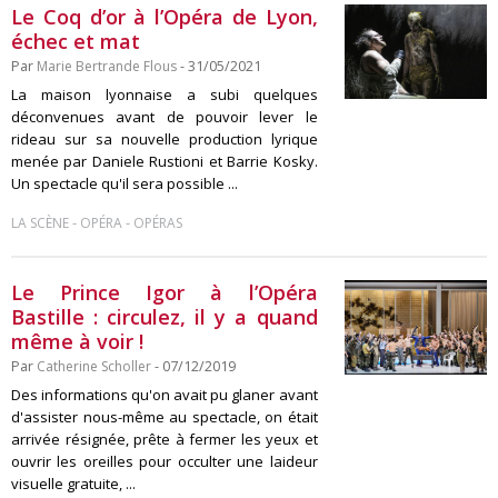
Le Coq d’or à l’Opéra de Lyon,
échec et mat
Par
Marie Bertrande Flous
- 31/05/2021
La maison lyonnaise a subi quelques
déconvenues avant de pouvoir lever le
rideau sur sa nouvelle production lyrique
menée par Daniele Rustioni et Barrie Kosky.
Un spectacle qu'il sera possible ...
-
-
LA SCÈNE
OPÉRA
OPÉRAS
Le Prince Igor à l’Opéra
Bastille : circulez, il y a quand
même à voir !
Par
Catherine Scholler
- 07/12/2019
Des informations qu'on avait pu glaner avant
d'assister nous-même au spectacle, on était
arrivée résignée, prête à fermer les yeux et
ouvrir les oreilles pour occulter une laideur
visuelle gratuite, ...