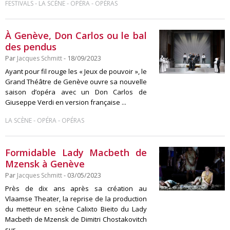
-
-
-
FESTIVALS
LA SCÈNE
OPÉRA
OPÉRAS
À Genève, Don Carlos ou le bal
des pendus
Par
Jacques Schmitt
- 18/09/2023
Ayant pour fil rouge les « Jeux de pouvoir », le
Grand Théâtre de Genève ouvre sa nouvelle
saison d’opéra avec un Don Carlos de
Giuseppe Verdi en version française ...
-
-
LA SCÈNE
OPÉRA
OPÉRAS
Formidable Lady Macbeth de
Mzensk à Genève
Par
Jacques Schmitt
- 03/05/2023
Près de dix ans après sa création au
Vlaamse Theater, la reprise de la production
du metteur en scène Calixto Bieito du Lady
Macbeth de Mzensk de Dimitri Chostakovitch
sur ...