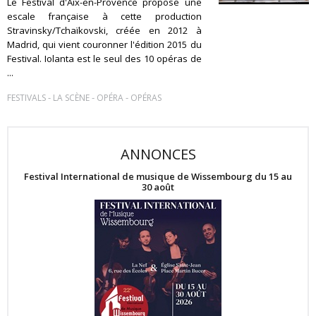
Le Festival d'Aix-en-Provence propose une
escale française à cette production
Stravinsky/Tchaïkovski, créée en 2012 à
Madrid, qui vient couronner l'édition 2015 du
Festival. Iolanta est le seul des 10 opéras de
...
-
-
-
FESTIVALS
LA SCÈNE
OPÉRA
OPÉRAS
ANNONCES
Festival International de musique de Wissembourg du 15 au
30 août