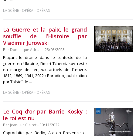
-
-
LA SCÈNE
OPÉRA
OPÉRAS
La Guerre et la paix, le grand
souffle de l’Histoire par
Vladimir Jurowski
Par
Dominique Adrian
- 23/03/2023
Plaçant le drame dans le contexte de la
guerre en Ukraine, Dmitri Tcherniakov reste
en marge des enjeux actuels de l’œuvre.
1812, 1869, 1941, 2022 : Borodino, publication
par Tolstoï de ...
-
-
LA SCÈNE
OPÉRA
OPÉRAS
Le Coq d’or par Barrie Kosky :
le roi est nu
Par
Jean-Luc Clairet
- 30/11/2022
Coproduite par Berlin, Aix en Provence et