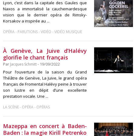
Lyon, c’est dans la capitale des Gaules que
Naxos a immortalisé la cauchemardesque
vision que le dernier opéra de Rimsky-
Korsakov a inspirée au ...
-
-
-
OPÉRA
PARUTIONS
VIDÉO
VIDÉO MUSIQUE
À Genève, La Juive d’Halévy
glorifie le chant français
Par
Jacques Schmitt
- 19/09/2022
Pour l’ouverture de la saison du Grand
Théâtre de Genève, La Juive, le grand opéra
français de Fromental Halévy peine à trouver
son lustre en dépit d’une excellente
prestation vocale. Une ...
-
-
LA SCÈNE
OPÉRA
OPÉRAS
Mazeppa en concert à Baden-
Baden : la magie Kirill Petrenko