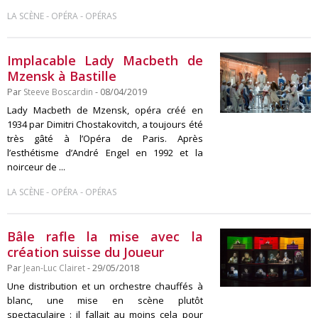
-
-
LA SCÈNE
OPÉRA
OPÉRAS
Implacable Lady Macbeth de
Mzensk à Bastille
Par
Steeve Boscardin
- 08/04/2019
Lady Macbeth de Mzensk, opéra créé en
1934 par Dimitri Chostakovitch, a toujours été
très gâté à l’Opéra de Paris. Après
l’esthétisme d’André Engel en 1992 et la
noirceur de ...
-
-
LA SCÈNE
OPÉRA
OPÉRAS
Bâle rafle la mise avec la
création suisse du Joueur
Par
Jean-Luc Clairet
- 29/05/2018
Une distribution et un orchestre chauffés à
blanc, une mise en scène plutôt
spectaculaire : il fallait au moins cela pour