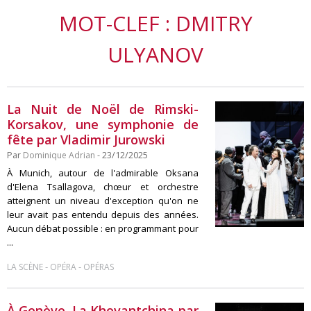
MOT-CLEF : DMITRY
ULYANOV
La Nuit de Noël de Rimski-
Korsakov, une symphonie de
fête par Vladimir Jurowski
Par
Dominique Adrian
- 23/12/2025
À Munich, autour de l'admirable Oksana
d'Elena Tsallagova, chœur et orchestre
atteignent un niveau d'exception qu'on ne
leur avait pas entendu depuis des années.
Aucun débat possible : en programmant pour
...
-
-
LA SCÈNE
OPÉRA
OPÉRAS
À Genève, La Khovantchina par