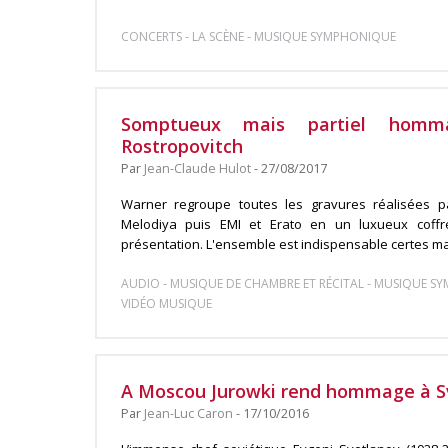
-
-
CONCERTS
LA SCÈNE
MUSIQUE SYMPHONIQUE
Somptueux mais partiel hom
Rostropovitch
Par
Jean-Claude Hulot
- 27/08/2017
Warner regroupe toutes les gravures réalisées pa
Melodiya puis EMI et Erato en un luxueux coffre
présentation. L'ensemble est indispensable certes mai
-
-
AUDIO
MUSIQUE DE CHAMBRE ET RÉCITAL
MUSIQUE S
VIDÉO MUSIQUE
A Moscou Jurowki rend hommage à S
Par
Jean-Luc Caron
- 17/10/2016