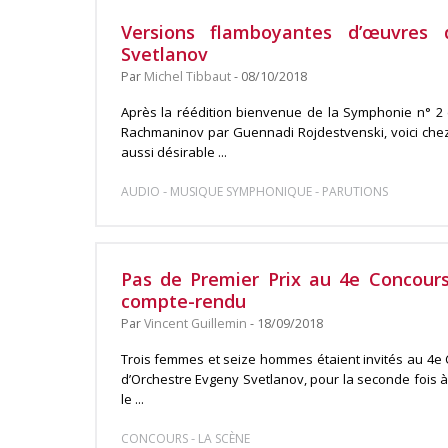
Versions flamboyantes d’œuvres
Svetlanov
Par
Michel Tibbaut
- 08/10/2018
Après la réédition bienvenue de la Symphonie n° 2 
Rachmaninov par Guennadi Rojdestvenski, voici chez 
aussi désirable ...
-
-
AUDIO
MUSIQUE SYMPHONIQUE
PARUTIONS
Pas de Premier Prix au 4e Concours
compte-rendu
Par
Vincent Guillemin
- 18/09/2018
Trois femmes et seize hommes étaient invités au 4e 
d’Orchestre Evgeny Svetlanov, pour la seconde fois à 
le ...
-
CONCOURS
LA SCÈNE