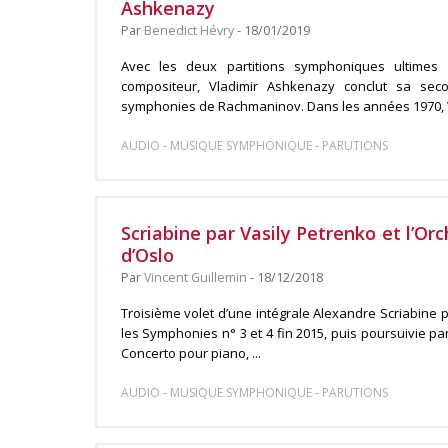
Ashkenazy
Par
Benedict Hévry
- 18/01/2019
Avec les deux partitions symphoniques ultimes
compositeur, Vladimir Ashkenazy conclut sa sec
symphonies de Rachmaninov. Dans les années 1970, V
-
-
AUDIO
MUSIQUE SYMPHONIQUE
PARUTIONS
Scriabine par Vasily Petrenko et l’O
d’Oslo
Par
Vincent Guillemin
- 18/12/2018
Troisième volet d’une intégrale Alexandre Scriabine 
les Symphonies n° 3 et 4 fin 2015, puis poursuivie p
Concerto pour piano, ...
-
-
AUDIO
MUSIQUE SYMPHONIQUE
PARUTIONS