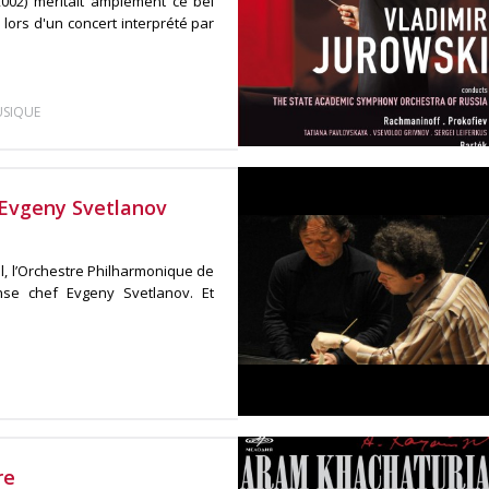
002) méritait amplement ce bel
lors d'un concert interprété par
USIQUE
 Evgeny Svetlanov
el, l’Orchestre Philharmonique de
se chef Evgeny Svetlanov. Et
re