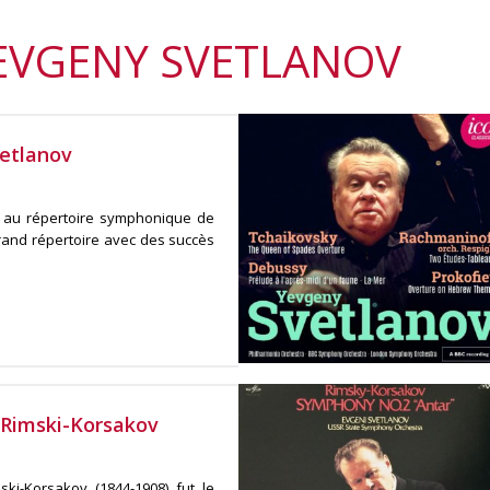
 EVGENY SVETLANOV
etlanov
é au répertoire symphonique de
grand répertoire avec des succès
 Rimski-Korsakov
i-Korsakov (1844-1908) fut le