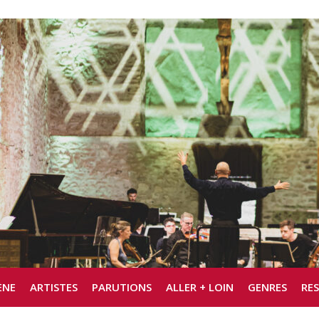
ÈNE
ARTISTES
PARUTIONS
ALLER + LOIN
GENRES
RE