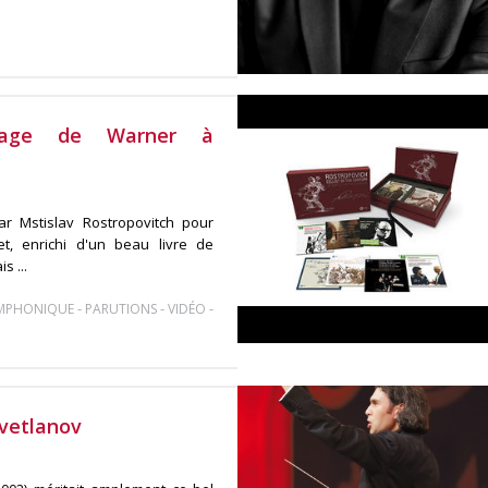
mage de Warner à
r Mstislav Rostropovitch pour
t, enrichi d'un beau livre de
s ...
-
-
-
YMPHONIQUE
PARUTIONS
VIDÉO
vetlanov