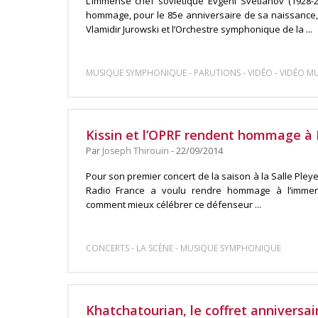
L’immense chef soviétique Evgeni Svetlanov (1928-2
hommage, pour le 85e anniversaire de sa naissance, 
Vlamidir Jurowski et l’Orchestre symphonique de la ...
-
-
-
MUSIQUE SYMPHONIQUE
PARUTIONS
VIDÉO
VIDÉO M
Kissin et l’OPRF rendent hommage à
Par
Joseph Thirouin
- 22/09/2014
Pour son premier concert de la saison à la Salle Pley
Radio France a voulu rendre hommage à l’immen
comment mieux célébrer ce défenseur ...
-
-
CONCERTS
LA SCÈNE
MUSIQUE SYMPHONIQUE
Khatchatourian, le coffret anniversai