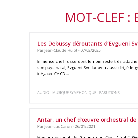
MOT-CLEF :
Les Debussy déroutants d’Evgueni Sv
Par
Jean-Claude Hulot
- 07/02/2025
Immense chef russe dont le nom reste très attach
son pays natal, Evgueni Svetlanov a aussi dirigé le 
inégaux. Ce CD ...
-
-
AUDIO
MUSIQUE SYMPHONIQUE
PARUTIONS
Antar, un chef d’œuvre orchestral de
Par
Jean-Luc Caron
- 26/01/2021
Membre éminent du Groupe des Cinq, Nikolaï Rimsk