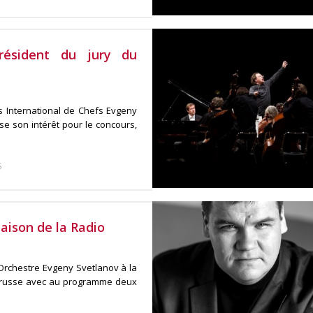
résident du jury du
s International de Chefs Evgeny
e son intérêt pour le concours,
S
ison de la Radio
Orchestre Evgeny Svetlanov à la
 russe avec au programme deux