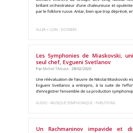
brillant orchestrateur d’une chaleureuse et opulent
par le folklore russe. Antar, bien que trop déprécié, en 
-
ALLER + LOIN
DOSSIERS
Les Symphonies de Miaskovski, uni
seul chef, Evgueni Svetlanov
Par
Michel Tibbaut
- 28/02/2020
Une réévaluation de l’œuvre de Nikolaï Miaskovski e
Evgueni Svetlanov a entrepris, à la suite de l’effo
d’enregistrer l’ensemble de sa production symphonique
-
-
AUDIO
MUSIQUE SYMPHONIQUE
PARUTIONS
Un Rachmaninov impavide et dis