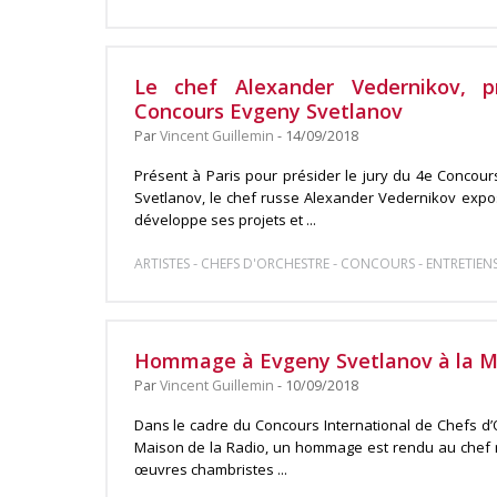
Le chef Alexander Vedernikov, p
Concours Evgeny Svetlanov
Par
Vincent Guillemin
- 14/09/2018
Présent à Paris pour présider le jury du 4e Concour
Svetlanov, le chef russe Alexander Vedernikov expos
développe ses projets et ...
-
-
-
ARTISTES
CHEFS D'ORCHESTRE
CONCOURS
ENTRETIEN
Hommage à Evgeny Svetlanov à la Ma
Par
Vincent Guillemin
- 10/09/2018
Dans le cadre du Concours International de Chefs d’
Maison de la Radio, un hommage est rendu au chef
œuvres chambristes ...