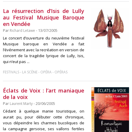
La résurrection d’Isis de Lully
au Festival Musique Baroque
en Vendée
Par
Richard Letawe
- 13/07/2005
Le concert d’ouverture du neuvième festival
Musique baroque en Vendée a fait
l’événement avec la recréation en version de
concert de la tragédie lyrique de Lully, Isis,
qui n’eut pas ...
-
-
-
FESTIVALS
LA SCÈNE
OPÉRA
OPÉRAS
Éclats de Voix : l’art maniaque
de la voix
Par
Laurent Marty
- 20/06/2005
Cédant à quelque manie touristique, on
aurait pu, pour débuter cette chronique,
vous dépeindre les charmes bucoliques de
la campagne gersoise, ses vallons fertiles