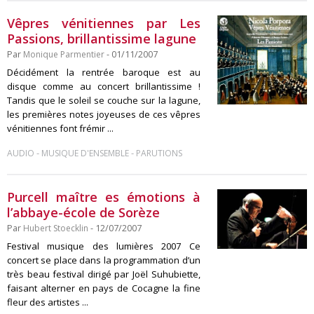
Vêpres vénitiennes par Les
Passions, brillantissime lagune
Par
Monique Parmentier
- 01/11/2007
Décidément la rentrée baroque est au
disque comme au concert brillantissime !
Tandis que le soleil se couche sur la lagune,
les premières notes joyeuses de ces vêpres
vénitiennes font frémir ...
-
-
AUDIO
MUSIQUE D'ENSEMBLE
PARUTIONS
Purcell maître es émotions à
l’abbaye-école de Sorèze
Par
Hubert Stoecklin
- 12/07/2007
Festival musique des lumières 2007 Ce
concert se place dans la programmation d’un
très beau festival dirigé par Joël Suhubiette,
faisant alterner en pays de Cocagne la fine
fleur des artistes ...