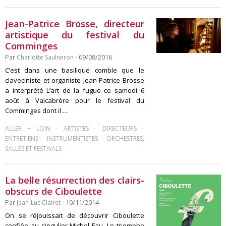
Jean-Patrice Brosse, directeur
artistique du festival du
Comminges
Par
Charlotte Saulneron
- 09/08/2016
C’est dans une basilique comble que le
claveciniste et organiste Jean-Patrice Brosse
a interprété L’art de la fugue ce samedi 6
août à Valcabrère pour le festival du
Comminges dont il ...
-
-
-
ALLER + LOIN
ARTISTES
DIRECTEURS
-
-
ENTRETIENS
INSTRUMENTISTES
ORCHESTRES,
SALLES ET FESTIVALS
La belle résurrection des clairs-
obscurs de Ciboulette
Par
Jean-Luc Clairet
- 10/11/2014
On se réjouissait de découvrir Ciboulette
confiée au singulier Michel Fau. Le triomphe