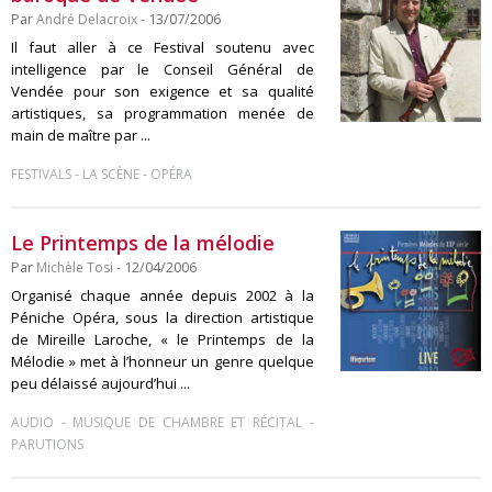
Par
André Delacroix
- 13/07/2006
Il faut aller à ce Festival soutenu avec
intelligence par le Conseil Général de
Vendée pour son exigence et sa qualité
artistiques, sa programmation menée de
main de maître par ...
-
-
FESTIVALS
LA SCÈNE
OPÉRA
Le Printemps de la mélodie
Par
Michèle Tosi
- 12/04/2006
Organisé chaque année depuis 2002 à la
Péniche Opéra, sous la direction artistique
de Mireille Laroche, « le Printemps de la
Mélodie » met à l’honneur un genre quelque
peu délaissé aujourd’hui ...
-
-
AUDIO
MUSIQUE DE CHAMBRE ET RÉCITAL
PARUTIONS