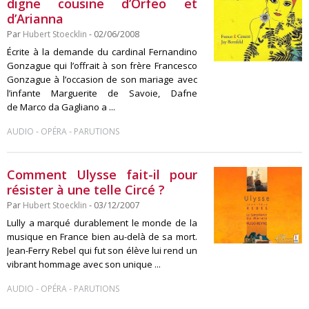
digne cousine d’Orfeo et
d’Arianna
Par
Hubert Stoecklin
- 02/06/2008
Écrite à la demande du cardinal Fernandino
Gonzague qui l’offrait à son frère Francesco
Gonzague à l’occasion de son mariage avec
l’infante Marguerite de Savoie, Dafne
de Marco da Gagliano a ...
-
-
AUDIO
OPÉRA
PARUTIONS
Comment Ulysse fait-il pour
résister à une telle Circé ?
Par
Hubert Stoecklin
- 03/12/2007
Lully a marqué durablement le monde de la
musique en France bien au-delà de sa mort.
Jean-Ferry Rebel qui fut son élève lui rend un
vibrant hommage avec son unique ...
-
-
AUDIO
OPÉRA
PARUTIONS