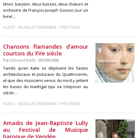
ténor, baryton, deux basses, deux chœurs et
orchestre de François-Joseph Gossec (sur un
livret ...
-
-
AUDIO
MUSIQUE D'ENSEMBLE
PARUTIONS
Chansons flamandes d’amour
courtois du XVe siècle
Par
Edouard Bailly
- 03/09/2006
Tandis qu’en Italie se déploient les fastes
architecturaux et picturaux du Quattrocento,
et que des musiciens venus du nord y jettent
les bases du madrigal (qui va s’imposer au
siècle ...
-
-
AUDIO
MUSIQUE D'ENSEMBLE
PARUTIONS
Amadis de Jean-Baptiste Lully
au Festival de Musique
baroque de Vendée