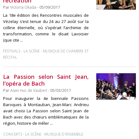
recréation
Par
Victoria Okada
- 05/09/2017
La 18e édition des Rencontres musicales de
Vézelay s’est tenue du 24 au 27 août sur la
colline éternelle, où s’opérait l’archimie de
transformation, comme le disait Lavoisier
(que cite ...
-
-
FESTIVALS
LA SCÈNE
MUSIQUE DE CHAMBRE ET
RÉCITAL
La Passion selon Saint Jean,
l’opéra de Bach
Par
Alain Huc de Vaubert
- 05/03/2017
Pour inaugurer la 4e biennale Passions
Baroques à Montauban, Jean-Marc Andrieu
avait choisi La Passion selon Saint Jean de
Bach avec des chœurs emblématiques de la
région, histoire de mêler ...
-
-
CONCERTS
LA SCÈNE
MUSIQUE D'ENSEMBLE