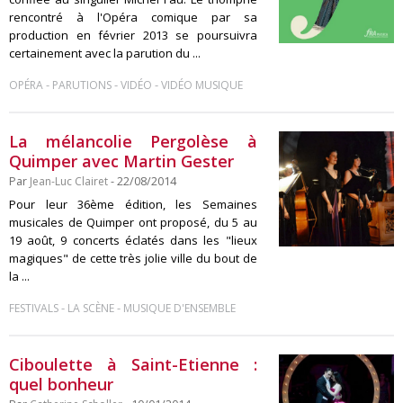
rencontré à l'Opéra comique par sa
production en février 2013 se poursuivra
certainement avec la parution du ...
-
-
-
OPÉRA
PARUTIONS
VIDÉO
VIDÉO MUSIQUE
La mélancolie Pergolèse à
Quimper avec Martin Gester
Par
Jean-Luc Clairet
- 22/08/2014
Pour leur 36ème édition, les Semaines
musicales de Quimper ont proposé, du 5 au
19 août, 9 concerts éclatés dans les "lieux
magiques" de cette très jolie ville du bout de
la ...
-
-
FESTIVALS
LA SCÈNE
MUSIQUE D'ENSEMBLE
Ciboulette à Saint-Etienne :
quel bonheur