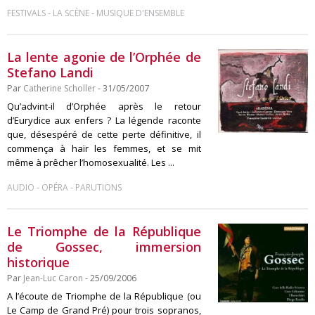
-
-
FESTIVALS
LA SCÈNE
MUSIQUE D'ENSEMBLE
La lente agonie de l’Orphée de
Stefano Landi
Par
Catherine Scholler
- 31/05/2007
Qu’advint-il d’Orphée après le retour
d’Eurydice aux enfers ? La légende raconte
que, désespéré de cette perte définitive, il
commença à haïr les femmes, et se mit
même à prêcher l’homosexualité. Les ...
-
-
AUDIO
OPÉRA
PARUTIONS
Le Triomphe de la République
de Gossec, immersion
historique
Par
Jean-Luc Caron
- 25/09/2006
A l’écoute de Triomphe de la République (ou
Le Camp de Grand Pré) pour trois sopranos,