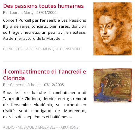
Des passions toutes humaines
Par
Laurent Marty
- 23/01/2006
Concert Purcell par l’ensemble Les Passions
Il y a de rares concerts, bien rares, dont on
sort léger, heureux, un peu ravi, en extase.
Au dernier accord de la Mort de ...
-
-
CONCERTS
LA SCÈNE
MUSIQUE D'ENSEMBLE
Il combattimento di Tancredi e
Clorinda
Par
Catherine Scholler
- 03/12/2005
Sous le titre du tube il combattimento di
Tancredi e Clorinda, dernier enregistrement
de l’ensemble Akadémia, se cachent en
réalité sept madrigaux de Monteverdi,
extraits des septièmes et huitièmes ...
-
-
AUDIO
MUSIQUE D'ENSEMBLE
PARUTIONS