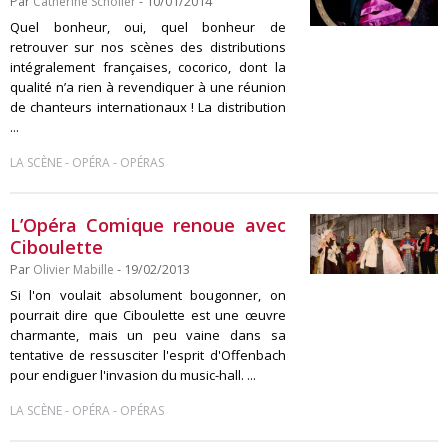
Par
Catherine Scholler
- 10/01/2014
Quel bonheur, oui, quel bonheur de
retrouver sur nos scènes des distributions
intégralement françaises, cocorico, dont la
qualité n’a rien à revendiquer à une réunion
de chanteurs internationaux ! La distribution
...
-
-
LA SCÈNE
OPÉRA
OPÉRAS
L’Opéra Comique renoue avec
Ciboulette
Par
Olivier Mabille
- 19/02/2013
Si l'on voulait absolument bougonner, on
pourrait dire que Ciboulette est une œuvre
charmante, mais un peu vaine dans sa
tentative de ressusciter l'esprit d'Offenbach
pour endiguer l'invasion du music-hall. ...
-
-
LA SCÈNE
OPÉRA
OPÉRAS