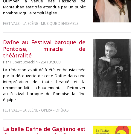
Quimper la venue des Passions de
Montauban était très attendue par un public
nombreux qui a rempli l’église ...
-
-
FESTIVALS
LA SCÈNE
MUSIQUE D'ENSEMBLE
Dafne au Festival baroque de
Pontoise, miracle de
théâtralité
Par
Hubert Stoecklin
- 25/10/2008
La rédaction avait déjà été enthousiasmée
par la découverte de cette Dafne dans une
interprétation de toute beauté et la
recommandait chaudement. Retrouver
au Festival baroque de Pontoise la fine
équipe ...
-
-
-
FESTIVALS
LA SCÈNE
OPÉRA
OPÉRAS
La belle Dafne de Gagliano est