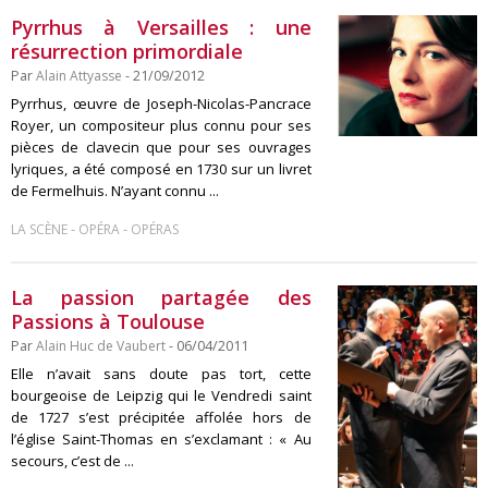
Pyrrhus à Versailles : une
résurrection primordiale
Par
Alain Attyasse
- 21/09/2012
Pyrrhus, œuvre de Joseph-Nicolas-Pancrace
Royer, un compositeur plus connu pour ses
pièces de clavecin que pour ses ouvrages
lyriques, a été composé en 1730 sur un livret
de Fermelhuis. N’ayant connu ...
-
-
LA SCÈNE
OPÉRA
OPÉRAS
La passion partagée des
Passions à Toulouse
Par
Alain Huc de Vaubert
- 06/04/2011
Elle n’avait sans doute pas tort, cette
bourgeoise de Leipzig qui le Vendredi saint
de 1727 s’est précipitée affolée hors de
l’église Saint-Thomas en s’exclamant : « Au
secours, c’est de ...