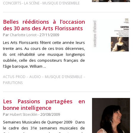
-
-
CONCERTS
LA SCÈNE
MUSIQUE D'ENSEMBLE
Belles rééditions à l’occasion
des 30 ans des Arts Florissants
Par
Charlotte Loriot
- 27/11/2009
Les Arts Florissants fêtent cette année leurs
trente ans. Au cours de ces trois décennies,
ils ont réhabilité une musique longtemps
oubliée, celle des compositeurs français de
l’âge baroque. William ...
-
-
-
ACTUS PROD
AUDIO
MUSIQUE D'ENSEMBLE
PARUTIONS
Les Passions partagées en
bonne intelligence
Par
Hubert Stoecklin
- 20/08/2009
Semaines Musicales de Quimper 2009 Dans
le cadre des 31e semaines musicales de