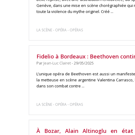
Genève, dans une mise en scène chorégraphiée qui 
toute la violence du mythe originel. Créé ...
-
-
LA SCÈNE
OPÉRA
OPÉRAS
Fidelio à Bordeaux : Beethoven cont
Par
Jean-Luc Clairet
- 29/05/2025
L’unique opéra de Beethoven est aussi un manifeste p
la metteuse en scène argentine Valentina Carrasco, 
dans son combat contre ...
-
-
LA SCÈNE
OPÉRA
OPÉRAS
À Bozar, Alain Altinoglu en éta