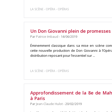
-
-
LA SCÈNE
OPÉRA
OPÉRAS
Un Don Giovanni plein de promesses 
Par
Patrice Imbaud
- 14/06/2019
Éminemment classique dans sa mise en scène comm
cette nouvelle production de Don Giovanni à l’Opér
distribution reposant pour l’essentiel sur ...
-
-
LA SCÈNE
OPÉRA
OPÉRAS
Approfondissement de la 8e de Mahl
à Paris
Par
Jean-Claude Hulot
- 20/02/2019