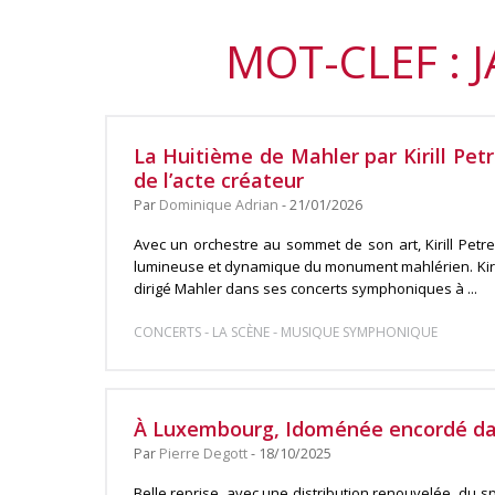
MOT-CLEF :
La Huitième de Mahler par Kirill Petr
de l’acte créateur
Par
Dominique Adrian
- 21/01/2026
Avec un orchestre au sommet de son art, Kirill Petr
lumineuse et dynamique du monument mahlérien. Kiri
dirigé Mahler dans ses concerts symphoniques à ...
-
-
CONCERTS
LA SCÈNE
MUSIQUE SYMPHONIQUE
À Luxembourg, Idoménée encordé dans
Par
Pierre Degott
- 18/10/2025
Belle reprise, avec une distribution renouvelée, du