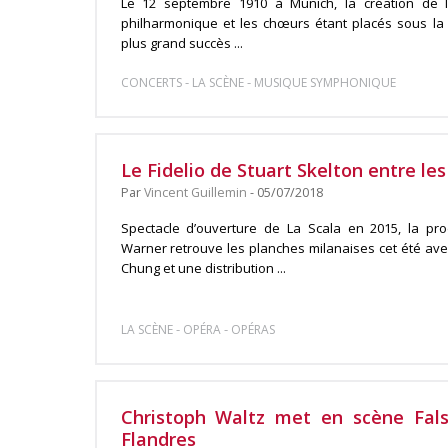
Le 12 septembre 1910 à Munich, la création de l
philharmonique et les chœurs étant placés sous la 
plus grand succès ...
-
-
CONCERTS
LA SCÈNE
MUSIQUE SYMPHONIQUE
Le Fidelio de Stuart Skelton entre le
Par
Vincent Guillemin
- 05/07/2018
Spectacle d’ouverture de La Scala en 2015, la pr
Warner retrouve les planches milanaises cet été av
Chung et une distribution ...
-
-
LA SCÈNE
OPÉRA
OPÉRAS
Christoph Waltz met en scène Fals
Flandres