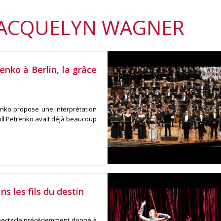
 JACQUELYN WAGNER
enko à Berlin, la grâce
enko propose une interprétation
ll Petrenko avait déjà beaucoup
 les fils du destin
 spectacle précédemment donné à