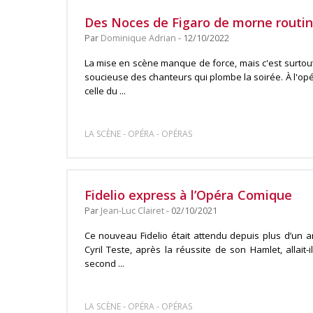
Des Noces de Figaro de morne routin
Par
Dominique Adrian
- 12/10/2022
La mise en scène manque de force, mais c'est surtou
soucieuse des chanteurs qui plombe la soirée. À l'opéra
celle du ...
-
-
LA SCÈNE
OPÉRA
OPÉRAS
Fidelio express à l’Opéra Comique
Par
Jean-Luc Clairet
- 02/10/2021
Ce nouveau Fidelio était attendu depuis plus d’un 
Cyril Teste, après la réussite de son Hamlet, allait
second ...
-
-
LA SCÈNE
OPÉRA
OPÉRAS