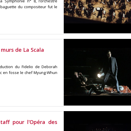
a Symphonie n° 8, l’orchestre
baguette du compositeur fut le
s murs de La Scala
oduction du Fidelio de Deborah
ec en fosse le chef Myung-Whun
taff pour l’Opéra des