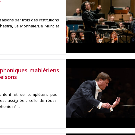
r
aisons par trois des institutions
rchestra, La Monnaie/De Munt et
mphoniques mahlériens
Nelsons
ntent et se complètent pour
st assignée : celle de réussir
onie n° ...