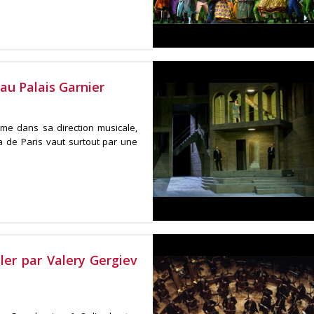
au Palais Garnier
e dans sa direction musicale,
a de Paris vaut surtout par une
er par Valery Gergiev