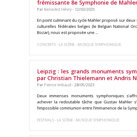
frémissante 8e Symphonie de Mahle
Par
Benedict Hévry
- 12/03/2025
En point culminant du cycle Mahler proposé sur deux s
culturelles fédérales belges (le Belgian National O
Bozar), nous est proposée une ...
-
-
CONCERTS
LA SCÈNE
MUSIQUE SYMPHONIQUE
Leipzig : les grands monuments sy
par Christian Thielemann et Andris 
Par
Patrice Imbaud
- 28/05/2023
Deux immenses monuments symphoniques s’affro
achever la redoutable tâche que Gustav Mahler s’e
l’impossible communion entre l’immanence de la Symph
-
-
FESTIVALS
LA SCÈNE
MUSIQUE SYMPHONIQUE