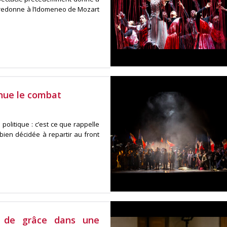
redonne à l’Idomeneo de Mozart
inue le combat
olitique : c’est ce que rappelle
bien décidée à repartir au front
t de grâce dans une