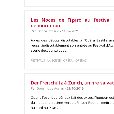
Les Noces de Figaro au festival d
dénonciation
Par
Patrice Imbaud
- 14/07/2021
Après des débuts discutables à l’Opéra Bastille av
réussit indiscutablement son entrée au Festival d’Ai
scène décapante des ...
-
-
-
FESTIVALS
LA SCÈNE
OPÉRA
OPÉRAS
Der Freischütz à Zurich, un rire salva
Par
Dominique Adrian
- 23/10/2019
Quand l'esprit de sérieux fait des excès, l'humour est
du metteur en scène Herbert Fritsch. Peut-on mettre 
aujourd'hui ? On ...