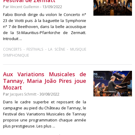
Festival de Zermatt
Par
Vincent Guillemin
- 13/09/2022
Fabio Biondi dirige du violon le Concerto n°
23 de Viotti puis à la baguette la Symphonie
n° 7 de Beethoven, dans la belle acoustique
de la St-Mauritius-Pfarrkirche de Zermatt.
Introduit ...
-
-
-
CONCERTS
FESTIVALS
LA SCÈNE
MUSIQUE
SYMPHONIQUE
Aux Variations Musicales de
Tannay, Maria João Pires joue
Mozart
Par
Jacques Schmitt
- 30/08/2022
Dans le cadre superbe et reposant de la
campagne au pied du Château de Tannay, le
Festival des Variations Musicales de Tannay
propose une programmation chaque année
plus prestigieuse. Les plus ...