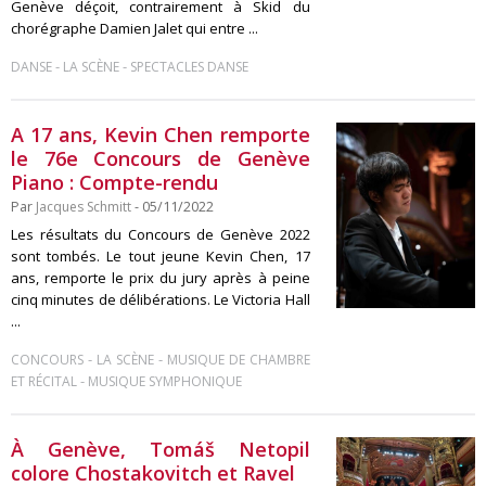
Genève déçoit, contrairement à Skid du
chorégraphe Damien Jalet qui entre ...
-
-
DANSE
LA SCÈNE
SPECTACLES DANSE
A 17 ans, Kevin Chen remporte
le 76e Concours de Genève
Piano : Compte-rendu
Par
Jacques Schmitt
- 05/11/2022
Les résultats du Concours de Genève 2022
sont tombés. Le tout jeune Kevin Chen, 17
ans, remporte le prix du jury après à peine
cinq minutes de délibérations. Le Victoria Hall
...
-
-
CONCOURS
LA SCÈNE
MUSIQUE DE CHAMBRE
-
ET RÉCITAL
MUSIQUE SYMPHONIQUE
À Genève, Tomáš Netopil
colore Chostakovitch et Ravel