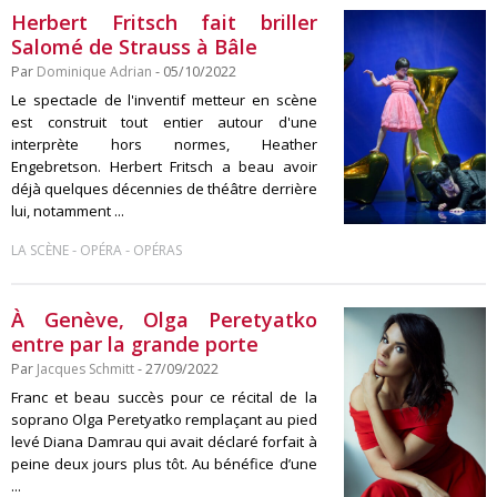
Herbert Fritsch fait briller
Salomé de Strauss à Bâle
Par
Dominique Adrian
- 05/10/2022
Le spectacle de l'inventif metteur en scène
est construit tout entier autour d'une
interprète hors normes, Heather
Engebretson. Herbert Fritsch a beau avoir
déjà quelques décennies de théâtre derrière
lui, notamment ...
-
-
LA SCÈNE
OPÉRA
OPÉRAS
À Genève, Olga Peretyatko
entre par la grande porte
Par
Jacques Schmitt
- 27/09/2022
Franc et beau succès pour ce récital de la
soprano Olga Peretyatko remplaçant au pied
levé Diana Damrau qui avait déclaré forfait à
peine deux jours plus tôt. Au bénéfice d’une
...