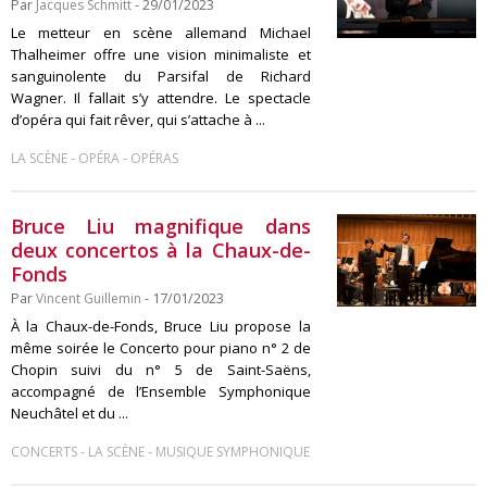
Par
Jacques Schmitt
- 29/01/2023
Le metteur en scène allemand Michael
Thalheimer offre une vision minimaliste et
sanguinolente du Parsifal de Richard
Wagner. Il fallait s’y attendre. Le spectacle
d’opéra qui fait rêver, qui s’attache à ...
-
-
LA SCÈNE
OPÉRA
OPÉRAS
Bruce Liu magnifique dans
deux concertos à la Chaux-de-
Fonds
Par
Vincent Guillemin
- 17/01/2023
À la Chaux-de-Fonds, Bruce Liu propose la
même soirée le Concerto pour piano n° 2 de
Chopin suivi du n° 5 de Saint-Saëns,
accompagné de l’Ensemble Symphonique
Neuchâtel et du ...
-
-
CONCERTS
LA SCÈNE
MUSIQUE SYMPHONIQUE