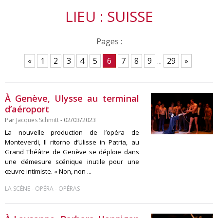
LIEU : SUISSE
Pages :
«
1
2
3
4
5
6
7
8
9
...
29
»
À Genève, Ulysse au terminal
d’aéroport
Par
Jacques Schmitt
- 02/03/2023
La nouvelle production de l’opéra de
Monteverdi, Il ritorno d’Ulisse in Patria, au
Grand Théâtre de Genève se déploie dans
une démesure scénique inutile pour une
œuvre intimiste. « Non, non ...
-
-
LA SCÈNE
OPÉRA
OPÉRAS