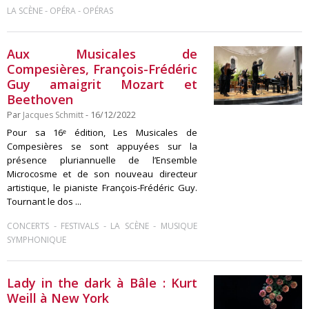
-
-
LA SCÈNE
OPÉRA
OPÉRAS
Aux Musicales de
Compesières, François-Frédéric
Guy amaigrit Mozart et
Beethoven
Par
Jacques Schmitt
- 16/12/2022
Pour sa 16ᵉ édition, Les Musicales de
Compesières se sont appuyées sur la
présence pluriannuelle de l’Ensemble
Microcosme et de son nouveau directeur
artistique, le pianiste François-Frédéric Guy.
Tournant le dos ...
-
-
-
CONCERTS
FESTIVALS
LA SCÈNE
MUSIQUE
SYMPHONIQUE
Lady in the dark à Bâle : Kurt
Weill à New York