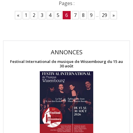
Pages :
«
1
2
3
4
5
6
7
8
9
...
29
»
ANNONCES
Festival International de musique de Wissembourg du 15 au
30 août