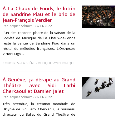
À La Chaux-de-Fonds, le lutrin
de Sandrine Piau et le brio de
Jean-François Verdier
Par
Jacques Schmitt
- 27/11/2022
L’un des concerts phare de la saison de la
Société de Musique de La Chaux-de-Fonds
reste la venue de Sandrine Piau dans un
récital de mélodies françaises. L'Orchestre
Victor Hugo ...
-
-
CONCERTS
LA SCÈNE
MUSIQUE SYMPHONIQUE
À Genève, ça dérape au Grand
Théâtre avec Sidi Larbi
Cherkaoui et Damien Jalet
Par
Jacques Schmitt
- 22/11/2022
Très attendue, la création mondiale de
Ukiyo-e de Sidi Larbi Cherkaoui, le nouveau
directeur du Ballet du Grand Théâtre de