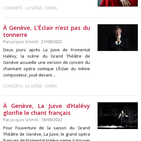
-
-
CONCERTS
LA SCÈNE
OPÉRA
À Genève, L’Éclair n’est pas du
tonnerre
Par
Jacques Schmitt
- 21/09/2022
Deux jours après La Juive de Fromental
Halévy, la scène du Grand Théâtre de
Genève accueille une version de concert du
charmant opéra comique L’Éclair du même
compositeur, joué devant ...
-
-
CONCERTS
LA SCÈNE
OPÉRA
À Genève, La Juive d’Halévy
glorifie le chant français
Par
Jacques Schmitt
- 19/09/2022
Pour l’ouverture de la saison du Grand
Théâtre de Genève, La Juive, le grand opéra
français de Fromental Halévy peine à trouver