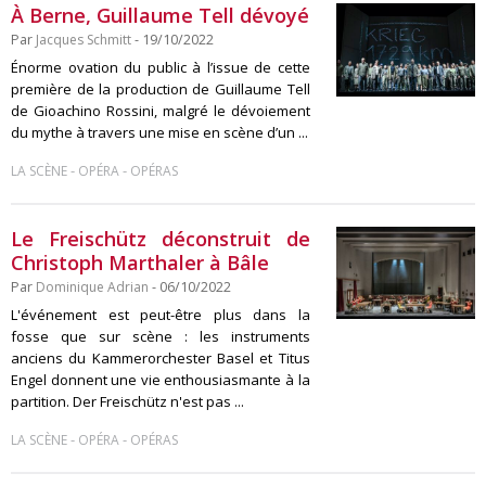
À Berne, Guillaume Tell dévoyé
Par
Jacques Schmitt
- 19/10/2022
Énorme ovation du public à l’issue de cette
première de la production de Guillaume Tell
de Gioachino Rossini, malgré le dévoiement
du mythe à travers une mise en scène d’un ...
-
-
LA SCÈNE
OPÉRA
OPÉRAS
Le Freischütz déconstruit de
Christoph Marthaler à Bâle
Par
Dominique Adrian
- 06/10/2022
L'événement est peut-être plus dans la
fosse que sur scène : les instruments
anciens du Kammerorchester Basel et Titus
Engel donnent une vie enthousiasmante à la
partition. Der Freischütz n'est pas ...
-
-
LA SCÈNE
OPÉRA
OPÉRAS