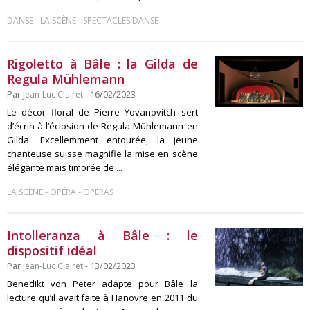
-
-
DANSE
LA SCÈNE
SPECTACLES DANSE
Rigoletto à Bâle : la Gilda de
Regula Mühlemann
Par
Jean-Luc Clairet
- 16/02/2023
Le décor floral de Pierre Yovanovitch sert
d’écrin à l’éclosion de Regula Mühlemann en
Gilda. Excellemment entourée, la jeune
chanteuse suisse magnifie la mise en scène
élégante mais timorée de ...
-
-
LA SCÈNE
OPÉRA
OPÉRAS
Intolleranza à Bâle : le
dispositif idéal
Par
Jean-Luc Clairet
- 13/02/2023
Benedikt von Peter adapte pour Bâle la
lecture qu’il avait faite à Hanovre en 2011 du