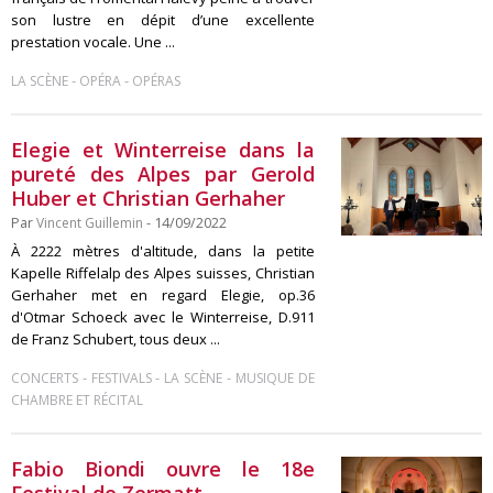
son lustre en dépit d’une excellente
prestation vocale. Une ...
-
-
LA SCÈNE
OPÉRA
OPÉRAS
Elegie et Winterreise dans la
pureté des Alpes par Gerold
Huber et Christian Gerhaher
Par
Vincent Guillemin
- 14/09/2022
À 2222 mètres d'altitude, dans la petite
Kapelle Riffelalp des Alpes suisses, Christian
Gerhaher met en regard Elegie, op.36
d'Otmar Schoeck avec le Winterreise, D.911
de Franz Schubert, tous deux ...
-
-
-
CONCERTS
FESTIVALS
LA SCÈNE
MUSIQUE DE
CHAMBRE ET RÉCITAL
Fabio Biondi ouvre le 18e