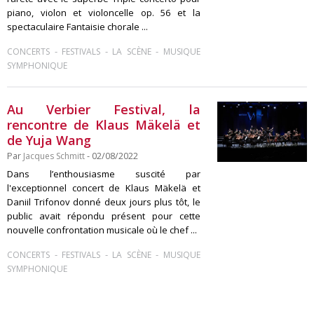
piano, violon et violoncelle op. 56 et la
spectaculaire Fantaisie chorale ...
-
-
-
CONCERTS
FESTIVALS
LA SCÈNE
MUSIQUE
SYMPHONIQUE
Au Verbier Festival, la
rencontre de Klaus Mäkelä et
de Yuja Wang
Par
Jacques Schmitt
- 02/08/2022
Dans l’enthousiasme suscité par
l'exceptionnel concert de Klaus Mäkelä et
Daniil Trifonov donné deux jours plus tôt, le
public avait répondu présent pour cette
nouvelle confrontation musicale où le chef ...
-
-
-
CONCERTS
FESTIVALS
LA SCÈNE
MUSIQUE
SYMPHONIQUE