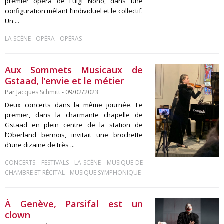
premier opéra de Luigi Nono, dans une
configuration mêlant l’individuel et le collectif.
Un ...
-
-
LA SCÈNE
OPÉRA
OPÉRAS
Aux Sommets Musicaux de
Gstaad, l’envie et le métier
Par
Jacques Schmitt
- 09/02/2023
Deux concerts dans la même journée. Le
premier, dans la charmante chapelle de
Gstaad en plein centre de la station de
l’Oberland bernois, invitait une brochette
d’une dizaine de très ...
-
-
-
CONCERTS
FESTIVALS
LA SCÈNE
MUSIQUE DE
-
CHAMBRE ET RÉCITAL
MUSIQUE SYMPHONIQUE
À Genève, Parsifal est un
clown