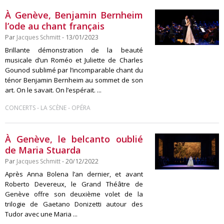
À Genève, Benjamin Bernheim
l’ode au chant français
Par
Jacques Schmitt
- 13/01/2023
Brillante démonstration de la beauté
musicale d’un Roméo et Juliette de Charles
Gounod sublimé par l’incomparable chant du
ténor Benjamin Bernheim au sommet de son
art. On le savait. On l’espérait. ...
-
-
CONCERTS
LA SCÈNE
OPÉRA
À Genève, le belcanto oublié
de Maria Stuarda
Par
Jacques Schmitt
- 20/12/2022
Après Anna Bolena l’an dernier, et avant
Roberto Devereux, le Grand Théâtre de
Genève offre son deuxième volet de la
trilogie de Gaetano Donizetti autour des
Tudor avec une Maria ...