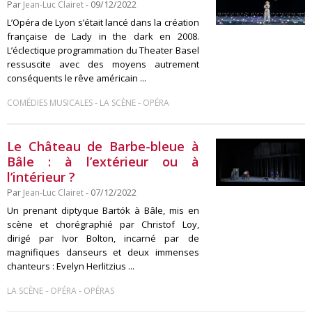
Par
Jean-Luc Clairet
- 09/12/2022
L’Opéra de Lyon s’était lancé dans la création
française de Lady in the dark en 2008.
L’éclectique programmation du Theater Basel
ressuscite avec des moyens autrement
conséquents le rêve américain ...
-
-
COMÉDIES MUSICALES
LA SCÈNE
OPÉRA
Le Château de Barbe-bleue à
Bâle : à l’extérieur ou à
l’intérieur ?
Par
Jean-Luc Clairet
- 07/12/2022
Un prenant diptyque Bartók à Bâle, mis en
scène et chorégraphié par Christof Loy,
dirigé par Ivor Bolton, incarné par de
magnifiques danseurs et deux immenses
chanteurs : Evelyn Herlitzius ...
-
-
LA SCÈNE
OPÉRA
OPÉRAS