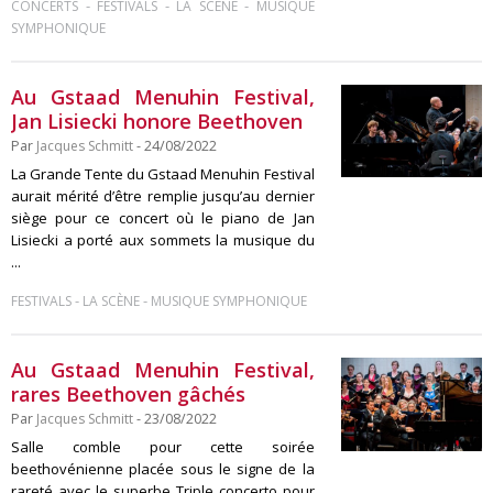
-
-
-
CONCERTS
FESTIVALS
LA SCÈNE
MUSIQUE
SYMPHONIQUE
Au Gstaad Menuhin Festival,
Jan Lisiecki honore Beethoven
Par
Jacques Schmitt
- 24/08/2022
La Grande Tente du Gstaad Menuhin Festival
aurait mérité d’être remplie jusqu’au dernier
siège pour ce concert où le piano de Jan
Lisiecki a porté aux sommets la musique du
...
-
-
FESTIVALS
LA SCÈNE
MUSIQUE SYMPHONIQUE
Au Gstaad Menuhin Festival,
rares Beethoven gâchés
Par
Jacques Schmitt
- 23/08/2022
Salle comble pour cette soirée
beethovénienne placée sous le signe de la
rareté avec le superbe Triple concerto pour