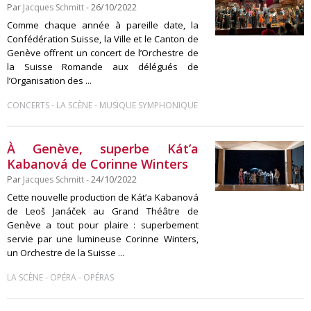
Par
Jacques Schmitt
- 26/10/2022
Comme chaque année à pareille date, la
Confédération Suisse, la Ville et le Canton de
Genève offrent un concert de l’Orchestre de
la Suisse Romande aux délégués de
l’Organisation des ...
-
-
CONCERTS
LA SCÈNE
MUSIQUE SYMPHONIQUE
À Genève, superbe Kát’a
Kabanová de Corinne Winters
Par
Jacques Schmitt
- 24/10/2022
Cette nouvelle production de Kát’a Kabanová
de Leoš Janáček au Grand Théâtre de
Genève a tout pour plaire : superbement
servie par une lumineuse Corinne Winters,
un Orchestre de la Suisse ...
-
-
LA SCÈNE
OPÉRA
OPÉRAS