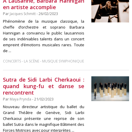
À Lausanne, Barbara Hannigan
en artiste accomplie
Par
Jacques Schmitt
- 26/02/2023
Phénomène de la musique classique, la
cheffe d’orchestre et soprano Barbara
Hannigan a convaincu le public lausannois
de ses indéniables talents dans un concert
empreint d’émotions musicales rares. Toute
de ...
-
-
CONCERTS
LA SCÈNE
MUSIQUE SYMPHONIQUE
Sutra de Sidi Larbi Cherkaoui :
quand kung-fu et danse se
rencontrent
Par
Maya Prynda
- 21/02/2023
Nouveau directeur artistique du ballet du
Grand Théâtre de Genève, Sidi Larbi
Cherkaoui présente une reprise de son
ballet Sutra dans le magnifique Bâtiment des
Forces Motrices avec pour interprètes ...