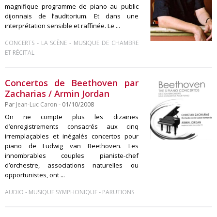
magnifique programme de piano au public
dijonnais de l’auditorium. Et dans une
interprétation sensible et raffinée. Le ...
-
-
CONCERTS
LA SCÈNE
MUSIQUE DE CHAMBRE
ET RÉCITAL
Concertos de Beethoven par
Zacharias / Armin Jordan
Par
Jean-Luc Caron
- 01/10/2008
On ne compte plus les dizaines
d’enregistrements consacrés aux cinq
irremplaçables et inégalés concertos pour
piano de Ludwig van Beethoven. Les
innombrables couples pianiste-chef
d’orchestre, associations naturelles ou
opportunistes, ont ...
-
-
AUDIO
MUSIQUE SYMPHONIQUE
PARUTIONS