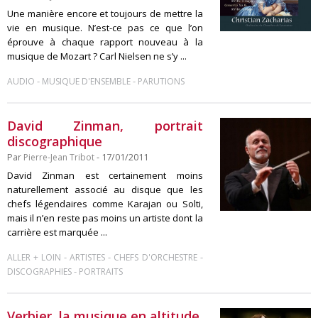
Une manière encore et toujours de mettre la
vie en musique. N’est-ce pas ce que l’on
éprouve à chaque rapport nouveau à la
musique de Mozart ? Carl Nielsen ne s’y ...
-
-
AUDIO
MUSIQUE D'ENSEMBLE
PARUTIONS
David Zinman, portrait
discographique
Par
Pierre-Jean Tribot
- 17/01/2011
David Zinman est certainement moins
naturellement associé au disque que les
chefs légendaires comme Karajan ou Solti,
mais il n’en reste pas moins un artiste dont la
carrière est marquée ...
-
-
-
ALLER + LOIN
ARTISTES
CHEFS D'ORCHESTRE
-
DISCOGRAPHIES
PORTRAITS
Verbier, la musique en altitude