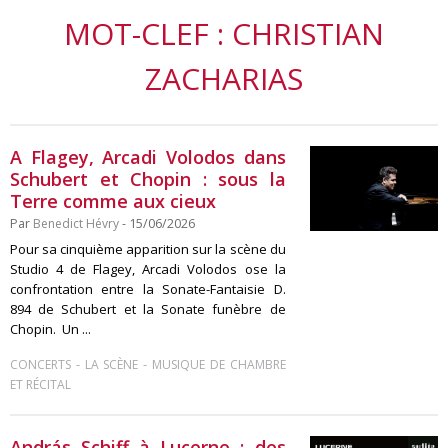
MOT-CLEF : CHRISTIAN
ZACHARIAS
A Flagey, Arcadi Volodos dans
Schubert et Chopin : sous la
Terre comme aux cieux
Par
Benedict Hévry
- 15/06/2026
Pour sa cinquième apparition sur la scène du
Studio 4 de Flagey, Arcadi Volodos ose la
confrontation entre la Sonate-Fantaisie D.
894 de Schubert et la Sonate funèbre de
Chopin. Un ...
-
-
CONCERTS
LA SCÈNE
MUSIQUE DE CHAMBRE
ET RÉCITAL
András Schiff à Lucerne : des