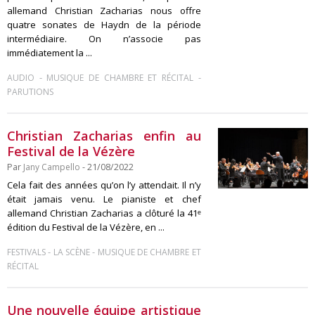
allemand Christian Zacharias nous offre
quatre sonates de Haydn de la période
intermédiaire. On n’associe pas
immédiatement la ...
-
-
AUDIO
MUSIQUE DE CHAMBRE ET RÉCITAL
PARUTIONS
Christian Zacharias enfin au
Festival de la Vézère
Par
Jany Campello
- 21/08/2022
Cela fait des années qu’on l’y attendait. Il n’y
était jamais venu. Le pianiste et chef
allemand Christian Zacharias a clôturé la 41ᵉ
édition du Festival de la Vézère, en ...
-
-
FESTIVALS
LA SCÈNE
MUSIQUE DE CHAMBRE ET
RÉCITAL
Une nouvelle équipe artistique