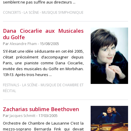
semblent ne pas suffire aux directeurs ...
-
-
CONCERTS
LA SCÈNE
MUSIQUE SYMPHONIQUE
Dana Ciocarlie aux Musicales
du Golfe
Par
Alexandre Pham
- 15/08/2005
S’il était une idée séduisante en cet été 2005,
c’était précisément d’accompagner depuis
Paris, une pianiste comme Dana Ciocarlie,
invitée des musicales du Golfe en Morbihan.
13h13. Après trois heures ...
-
-
FESTIVALS
LA SCÈNE
MUSIQUE DE CHAMBRE ET
RÉCITAL
Zacharias sublime Beethoven
Par
Jacques Schmitt
- 17/03/2005
Orchestre de Chambre de Lausanne C’est la
mezzo-soprano Bernarda Fink qui devait