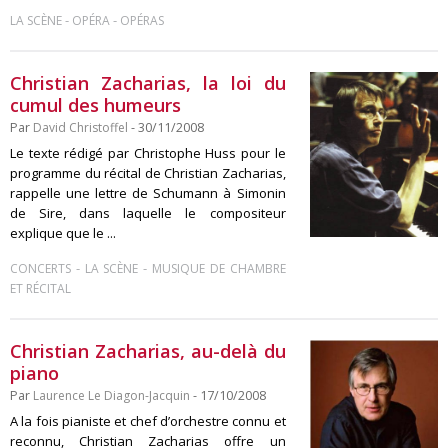
-
-
LA SCÈNE
OPÉRA
OPÉRAS
Christian Zacharias, la loi du
cumul des humeurs
Par
David Christoffel
- 30/11/2008
Le texte rédigé par Christophe Huss pour le
programme du récital de Christian Zacharias,
rappelle une lettre de Schumann à Simonin
de Sire, dans laquelle le compositeur
explique que le ...
-
-
CONCERTS
LA SCÈNE
MUSIQUE DE CHAMBRE
ET RÉCITAL
Christian Zacharias, au-delà du
piano
Par
Laurence Le Diagon-Jacquin
- 17/10/2008
A la fois pianiste et chef d’orchestre connu et
reconnu, Christian Zacharias offre un