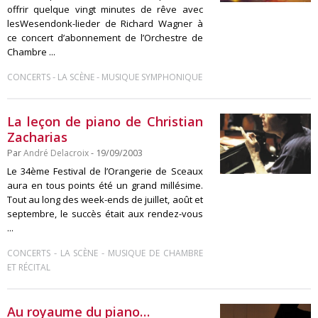
offrir quelque vingt minutes de rêve avec
lesWesendonk-lieder de Richard Wagner à
ce concert d’abonnement de l’Orchestre de
Chambre ...
-
-
CONCERTS
LA SCÈNE
MUSIQUE SYMPHONIQUE
La leçon de piano de Christian
Zacharias
Par
André Delacroix
- 19/09/2003
Le 34ème Festival de l’Orangerie de Sceaux
aura en tous points été un grand millésime.
Tout au long des week-ends de juillet, août et
septembre, le succès était aux rendez-vous
...
-
-
CONCERTS
LA SCÈNE
MUSIQUE DE CHAMBRE
ET RÉCITAL
Au royaume du piano…