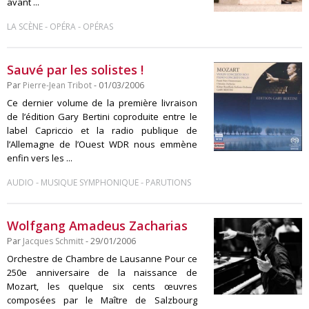
avant ...
-
-
LA SCÈNE
OPÉRA
OPÉRAS
Sauvé par les solistes !
Par
Pierre-Jean Tribot
- 01/03/2006
Ce dernier volume de la première livraison
de l’édition Gary Bertini coproduite entre le
label Capriccio et la radio publique de
l’Allemagne de l’Ouest WDR nous emmène
enfin vers les ...
-
-
AUDIO
MUSIQUE SYMPHONIQUE
PARUTIONS
Wolfgang Amadeus Zacharias
Par
Jacques Schmitt
- 29/01/2006
Orchestre de Chambre de Lausanne Pour ce
250e anniversaire de la naissance de
Mozart, les quelque six cents œuvres
composées par le Maître de Salzbourg