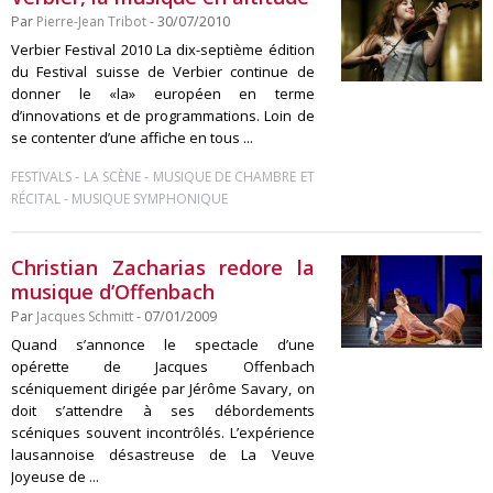
Par
Pierre-Jean Tribot
- 30/07/2010
Verbier Festival 2010 La dix-septième édition
du Festival suisse de Verbier continue de
donner le «la» européen en terme
d’innovations et de programmations. Loin de
se contenter d’une affiche en tous ...
-
-
FESTIVALS
LA SCÈNE
MUSIQUE DE CHAMBRE ET
-
RÉCITAL
MUSIQUE SYMPHONIQUE
Christian Zacharias redore la
musique d’Offenbach
Par
Jacques Schmitt
- 07/01/2009
Quand s’annonce le spectacle d’une
opérette de Jacques Offenbach
scéniquement dirigée par Jérôme Savary, on
doit s’attendre à ses débordements
scéniques souvent incontrôlés. L’expérience
lausannoise désastreuse de La Veuve
Joyeuse de ...