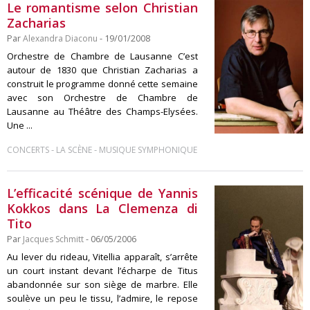
Le romantisme selon Christian
Zacharias
Par
Alexandra Diaconu
- 19/01/2008
Orchestre de Chambre de Lausanne C’est
autour de 1830 que Christian Zacharias a
construit le programme donné cette semaine
avec son Orchestre de Chambre de
Lausanne au Théâtre des Champs-Elysées.
Une ...
-
-
CONCERTS
LA SCÈNE
MUSIQUE SYMPHONIQUE
L’efficacité scénique de Yannis
Kokkos dans La Clemenza di
Tito
Par
Jacques Schmitt
- 06/05/2006
Au lever du rideau, Vitellia apparaît, s’arrête
un court instant devant l’écharpe de Titus
abandonnée sur son siège de marbre. Elle
soulève un peu le tissu, l’admire, le repose