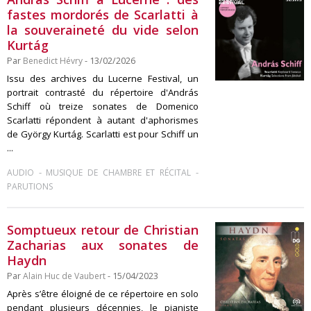
fastes mordorés de Scarlatti à
la souveraineté du vide selon
Kurtág
Par
Benedict Hévry
- 13/02/2026
Issu des archives du Lucerne Festival, un
portrait contrasté du répertoire d'András
Schiff où treize sonates de Domenico
Scarlatti répondent à autant d'aphorismes
de György Kurtág. Scarlatti est pour Schiff un
...
-
-
AUDIO
MUSIQUE DE CHAMBRE ET RÉCITAL
PARUTIONS
Somptueux retour de Christian
Zacharias aux sonates de
Haydn
Par
Alain Huc de Vaubert
- 15/04/2023
Après s’être éloigné de ce répertoire en solo
pendant plusieurs décennies, le pianiste