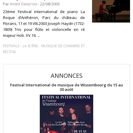
Par
André Delacroix
- 22/08/2003
23ème Festival international de piano La
Roque d’Anthéron, Parc du château de
Florans, 17 et 19 VIII.2003 Joseph Haydn (1732-
1809) Trio pour flûte et violoncelle en ré
majeur Hob. XV.16. ...
-
-
FESTIVALS
LA SCÈNE
MUSIQUE DE CHAMBRE ET
RÉCITAL
ANNONCES
Festival International de musique de Wissembourg du 15 au
30 août