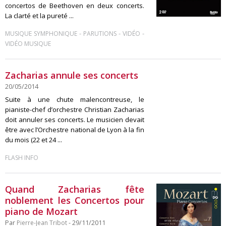
concertos de Beethoven en deux concerts.
La clarté et la pureté ...
-
-
-
MUSIQUE SYMPHONIQUE
PARUTIONS
VIDÉO
VIDÉO MUSIQUE
Zacharias annule ses concerts
20/05/2014
Suite à une chute malencontreuse, le
pianiste-chef d’orchestre Christian Zacharias
doit annuler ses concerts. Le musicien devait
être avec l’Orchestre national de Lyon à la fin
du mois (22 et 24 ...
FLASH INFO
Quand Zacharias fête
noblement les Concertos pour
piano de Mozart
Par
Pierre-Jean Tribot
- 29/11/2011