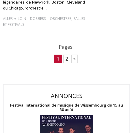
légendaires de New-York, Boston, Cleveland
ou Chicago, l’orchestre ...
-
-
ALLER + LOIN
DOSSIERS
ORCHESTRES, SALLES
ET FESTIVALS
Pages :
1
2
»
ANNONCES
Festival International de musique de Wissembourg du 15 au
30 août