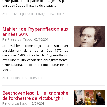
Cette partition fait partie des pages les plus
enregistrées de l’histoire du disque ...
-
-
AUDIO
MUSIQUE SYMPHONIQUE
PARUTIONS
Mahler : de l’hyperinflation aux
années 2010
Par
Pierre-Jean Tribot
- 05/10/2011
Si Mahler commençait à s’imposer
durablement dans les années 1970. La
décennie 1980 fut celle de l’hyperinflation
avec une multiplication des enregistrements.
Cette fascination pour le compositeur ne fit
que ...
-
ALLER + LOIN
DISCOGRAPHIES
Beethovenfest I, le triomphe
de l’orchestre de Pittsburgh !
Par
Andreas Laska
- 12/09/2011