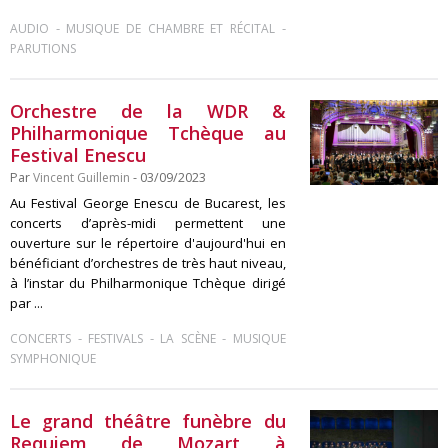
-
-
AUDIO
MUSIQUE DE CHAMBRE ET RÉCITAL
PARUTIONS
Orchestre de la WDR &
Philharmonique Tchèque au
Festival Enescu
Par
Vincent Guillemin
- 03/09/2023
Au Festival George Enescu de Bucarest, les
concerts d’après-midi permettent une
ouverture sur le répertoire d'aujourd'hui en
bénéficiant d’orchestres de très haut niveau,
à l’instar du Philharmonique Tchèque dirigé
par ...
-
-
-
CONCERTS
FESTIVALS
LA SCÈNE
MUSIQUE
SYMPHONIQUE
Le grand théâtre funèbre du
Requiem de Mozart à