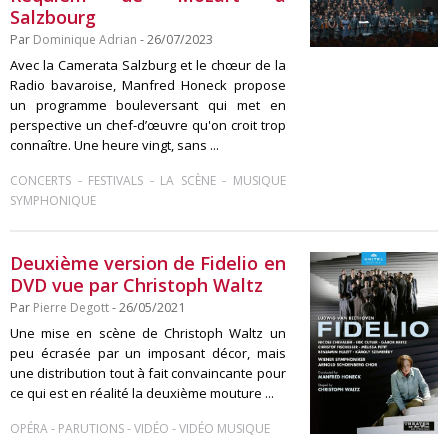
Salzbourg
Par
Dominique Adrian
- 26/07/2023
Avec la Camerata Salzburg et le chœur de la
Radio bavaroise, Manfred Honeck propose
un programme bouleversant qui met en
perspective un chef-d’œuvre qu'on croit trop
connaître. Une heure vingt, sans ...
-
-
-
CONCERTS
FESTIVALS
LA SCÈNE
MUSIQUE
SYMPHONIQUE
Deuxième version de Fidelio en
DVD vue par Christoph Waltz
Par
Pierre Degott
- 26/05/2021
Une mise en scène de Christoph Waltz un
peu écrasée par un imposant décor, mais
une distribution tout à fait convaincante pour
ce qui est en réalité la deuxième mouture ...
-
-
-
OPÉRA
PARUTIONS
VIDÉO
VIDÉO MUSIQUE