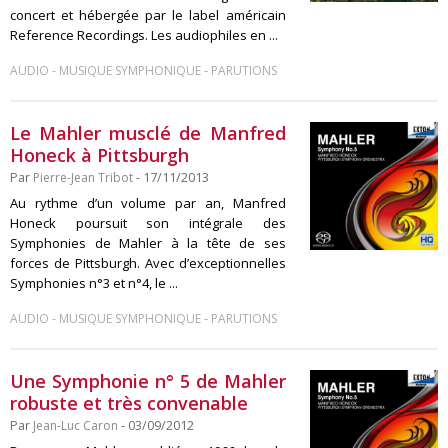
concert et hébergée par le label américain
Reference Recordings. Les audiophiles en ...
-
-
AUDIO
MUSIQUE SYMPHONIQUE
PARUTIONS
Le Mahler musclé de Manfred
Honeck à Pittsburgh
Par
Pierre-Jean Tribot
- 17/11/2013
Au rythme d’un volume par an, Manfred
Honeck poursuit son intégrale des
Symphonies de Mahler à la tête de ses
forces de Pittsburgh. Avec d’exceptionnelles
Symphonies n°3 et n°4, le ...
-
-
AUDIO
MUSIQUE SYMPHONIQUE
PARUTIONS
Une Symphonie n° 5 de Mahler
robuste et très convenable
Par
Jean-Luc Caron
- 03/09/2012