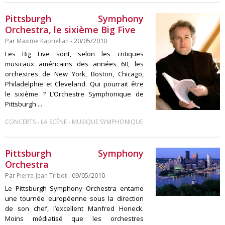
Pittsburgh Symphony
Orchestra, le sixième Big Five
Par
Maxime Kaprielian
- 20/05/2010
Les Big Five sont, selon les critiques
musicaux américains des années 60, les
orchestres de New York, Boston, Chicago,
Philadelphie et Cleveland. Qui pourrait être
le sixième ? L’Orchestre Symphonique de
Pittsburgh ...
-
-
CONCERTS
LA SCÈNE
MUSIQUE SYMPHONIQUE
Pittsburgh Symphony
Orchestra
Par
Pierre-Jean Tribot
- 09/05/2010
Le Pittsburgh Symphony Orchestra entame
une tournée européenne sous la direction
de son chef, l’excellent Manfred Honeck.
Moins médiatisé que les orchestres