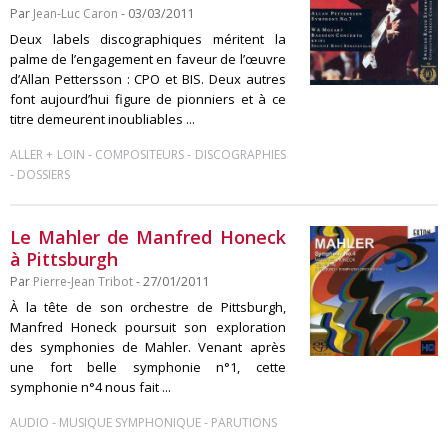
Par
Jean-Luc Caron
- 03/03/2011
Deux labels discographiques méritent la
palme de l’engagement en faveur de l’œuvre
d’Allan Pettersson : CPO et BIS. Deux autres
font aujourd’hui figure de pionniers et à ce
titre demeurent inoubliables ...
-
-
ALLER + LOIN
COMPOSITEURS
DISCOGRAPHIES
-
DOSSIERS
Le Mahler de Manfred Honeck
à Pittsburgh
Par
Pierre-Jean Tribot
- 27/01/2011
À la tête de son orchestre de Pittsburgh,
Manfred Honeck poursuit son exploration
des symphonies de Mahler. Venant après
une fort belle symphonie n°1, cette
symphonie n°4 nous fait ...
-
-
AUDIO
MUSIQUE SYMPHONIQUE
PARUTIONS