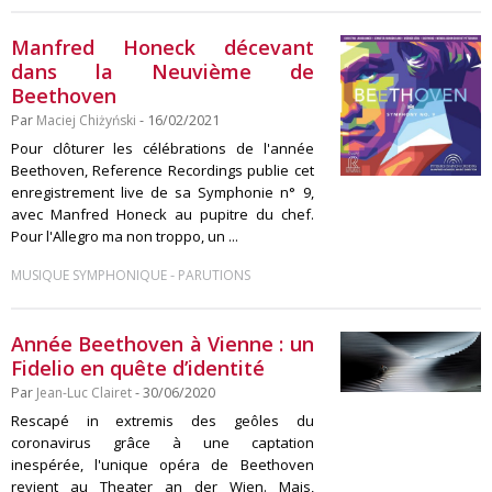
Manfred Honeck décevant
dans la Neuvième de
Beethoven
Par
Maciej Chiżyński
- 16/02/2021
Pour clôturer les célébrations de l'année
Beethoven, Reference Recordings publie cet
enregistrement live de sa Symphonie n° 9,
avec Manfred Honeck au pupitre du chef.
Pour l'Allegro ma non troppo, un ...
-
MUSIQUE SYMPHONIQUE
PARUTIONS
Année Beethoven à Vienne : un
Fidelio en quête d’identité
Par
Jean-Luc Clairet
- 30/06/2020
Rescapé in extremis des geôles du
coronavirus grâce à une captation
inespérée, l'unique opéra de Beethoven
revient au Theater an der Wien. Mais,