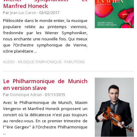
Manfred Honeck
Par
Jean-Luc Caron
- 03/02/2017
Plébiscitée dans le monde entier, la musique
populaire reliée au printemps viennois,
fredonnée par les Wiener Symphoniker,
nous enchante une nouvelle fois. Qui mieux
que l’Orchestre symphonique de Vienne,
icône planétaire ...
-
-
AUDIO
MUSIQUE SYMPHONIQUE
PARUTIONS
Le Philharmonique de Munich
en version slave
Par
Dominique Adrian
- 01/11/2015
Avec le Philharmonique de Munich, Maxim
Vengerov et Manfred Honeck proposent un
concert où la délicatesse n'est pas toujours
au rendez-vous. En ce premier trimestre de
l'"ère Gergiev" à l'Orchestre Philharmonique
...