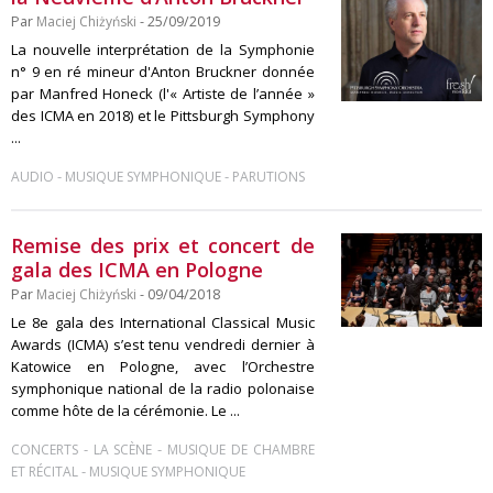
Par
Maciej Chiżyński
- 25/09/2019
La nouvelle interprétation de la Symphonie
n° 9 en ré mineur d'Anton Bruckner donnée
par Manfred Honeck (l'« Artiste de l’année »
des ICMA en 2018) et le Pittsburgh Symphony
...
-
-
AUDIO
MUSIQUE SYMPHONIQUE
PARUTIONS
Remise des prix et concert de
gala des ICMA en Pologne
Par
Maciej Chiżyński
- 09/04/2018
Le 8e gala des International Classical Music
Awards (ICMA) s’est tenu vendredi dernier à
Katowice en Pologne, avec l’Orchestre
symphonique national de la radio polonaise
comme hôte de la cérémonie. Le ...
-
-
CONCERTS
LA SCÈNE
MUSIQUE DE CHAMBRE
-
ET RÉCITAL
MUSIQUE SYMPHONIQUE