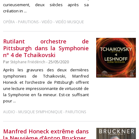
curieusement, deux siècles après sa
création in ...
-
-
-
OPÉRA
PARUTIONS
VIDÉO
VIDÉO MUSIQUE
Rutilant orchestre de
Pittsburgh dans la Symphonie
n° 4 de Tchaïkovski
Par
Stéphane Friédérich
- 25/05/2020
Après les gravures des deux dernières
symphonies de Tchaïkovski, Manfred
Honeck et l’orchestre de Pittsburgh offrent
une lecture impressionnante de virtuosité de
la Symphonie en fa mineur. Est-ce suffisant
pour ...
-
-
AUDIO
MUSIQUE SYMPHONIQUE
PARUTIONS
Manfred Honeck extrême dans
la Neuvième d’Anton Bruckner