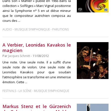
Dans son « Mahler » publié en 1966 dans la
collection « Solfèges » Marc Vignal positionne
ainsi la Symphonie n° 5 en ut dièse mineur
que le compositeur autrichien composa au
cours des ...
-
-
AUDIO
MUSIQUE SYMPHONIQUE
PARUTIONS
A Verbier, Leonidas Kavakos le
magicien
Par
Jacques Schmitt
- 11/08/2012
Une note. Une seule note. Il a suffit d’une
seule note de violon. Une seule note de
Leonidas Kavakos pour que soudain
l’atmosphère se transforme en une immense
émotion. Cette ...
-
-
FESTIVALS
LA SCÈNE
MUSIQUE SYMPHONIQUE
Markus Stenz et le Gürzenich