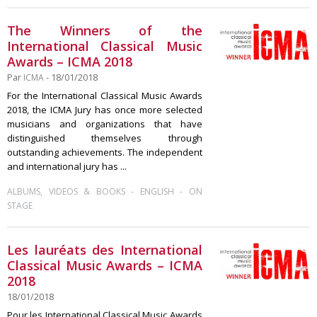
The Winners of the
International Classical Music
Awards – ICMA 2018
Par
ICMA
- 18/01/2018
For the International Classical Music Awards
2018, the ICMA Jury has once more selected
musicians and organizations that have
distinguished themselves through
outstanding achievements. The independent
and international jury has ...
-
-
ALBUMS, VIDEOS & BOOKS
ENGLISH
ON
STAGE
Les lauréats des International
Classical Music Awards – ICMA
2018
18/01/2018
Pour les International Classical Music Awards