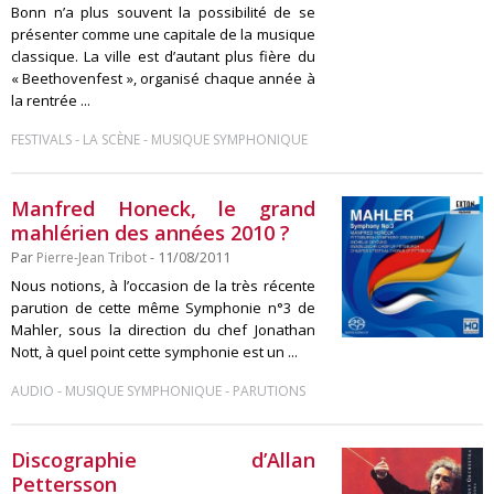
Bonn n’a plus souvent la possibilité de se
présenter comme une capitale de la musique
classique. La ville est d’autant plus fière du
« Beethovenfest », organisé chaque année à
la rentrée ...
-
-
FESTIVALS
LA SCÈNE
MUSIQUE SYMPHONIQUE
Manfred Honeck, le grand
mahlérien des années 2010 ?
Par
Pierre-Jean Tribot
- 11/08/2011
Nous notions, à l’occasion de la très récente
parution de cette même Symphonie n°3 de
Mahler, sous la direction du chef Jonathan
Nott, à quel point cette symphonie est un ...
-
-
AUDIO
MUSIQUE SYMPHONIQUE
PARUTIONS
Discographie d’Allan
Pettersson