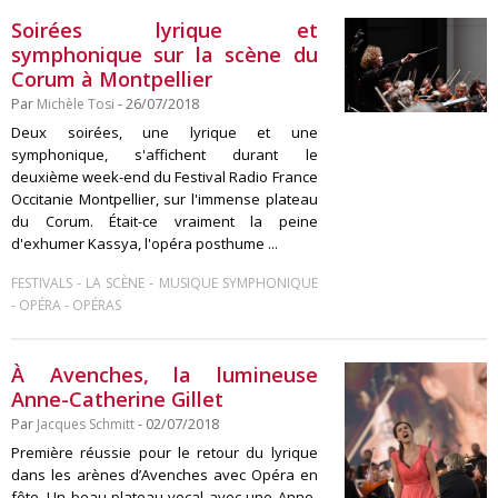
Soirées lyrique et
symphonique sur la scène du
Corum à Montpellier
Par
Michèle Tosi
- 26/07/2018
Deux soirées, une lyrique et une
symphonique, s'affichent durant le
deuxième week-end du Festival Radio France
Occitanie Montpellier, sur l'immense plateau
du Corum. Était-ce vraiment la peine
d'exhumer Kassya, l'opéra posthume ...
-
-
FESTIVALS
LA SCÈNE
MUSIQUE SYMPHONIQUE
-
-
OPÉRA
OPÉRAS
À Avenches, la lumineuse
Anne-Catherine Gillet
Par
Jacques Schmitt
- 02/07/2018
Première réussie pour le retour du lyrique
dans les arènes d’Avenches avec Opéra en
fête. Un beau plateau vocal avec une Anne-