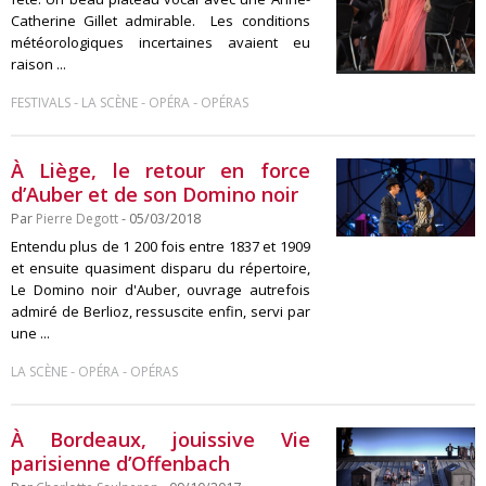
Catherine Gillet admirable. Les conditions
météorologiques incertaines avaient eu
raison ...
-
-
-
FESTIVALS
LA SCÈNE
OPÉRA
OPÉRAS
À Liège, le retour en force
d’Auber et de son Domino noir
Par
Pierre Degott
- 05/03/2018
Entendu plus de 1 200 fois entre 1837 et 1909
et ensuite quasiment disparu du répertoire,
Le Domino noir d'Auber, ouvrage autrefois
admiré de Berlioz, ressuscite enfin, servi par
une ...
-
-
LA SCÈNE
OPÉRA
OPÉRAS
À Bordeaux, jouissive Vie
parisienne d’Offenbach