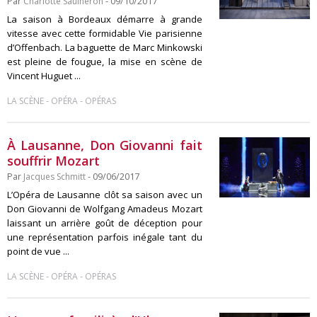
Par
Charlotte Saulneron
- 09/10/2017
La saison à Bordeaux démarre à grande
vitesse avec cette formidable Vie parisienne
d’Offenbach. La baguette de Marc Minkowski
est pleine de fougue, la mise en scène de
Vincent Huguet ...
-
-
LA SCÈNE
OPÉRA
OPÉRAS
À Lausanne, Don Giovanni fait
souffrir Mozart
Par
Jacques Schmitt
- 09/06/2017
L’Opéra de Lausanne clôt sa saison avec un
Don Giovanni de Wolfgang Amadeus Mozart
laissant un arrière goût de déception pour
une représentation parfois inégale tant du
point de vue ...
-
-
LA SCÈNE
OPÉRA
OPÉRAS