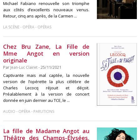
Michael Fabiano renouvelle son triomphe
aux côtés d’excellents nouveaux venus.
Retour, cinq ans après, de la Carmen ...
-
-
LA SCÈNE
OPÉRA
OPÉRAS
Chez Bru Zane, La Fille de
Mme Angot en version
originale
Par
Jean-Luc Clairet
- 25/11/2021
Captivante mais mal captée, la nouvelle
version de l’opérette la plus célèbre de
Charles Lecocq réjouit et déçoit.
Préalablement à la version de concert
donnée en juin dernier au TCE, le ...
-
-
AUDIO
OPÉRA
PARUTIONS
La fille de Madame Angot au
Théâtre des Champs-Élysées,