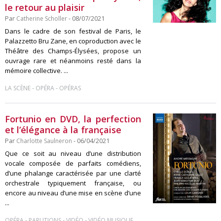
le retour au plaisir
Par
Catherine Scholler
- 08/07/2021
Dans le cadre de son festival de Paris, le
Palazzetto Bru Zane, en coproduction avec le
Théâtre des Champs-Élysées, propose un
ouvrage rare et néanmoins resté dans la
mémoire collective. ...
-
-
LA SCÈNE
OPÉRA
OPÉRAS
Fortunio en DVD, la perfection
et l’élégance à la française
Par
Charlotte Saulneron
- 06/04/2021
Que ce soit au niveau d’une distribution
vocale composée de parfaits comédiens,
d’une phalange caractérisée par une clarté
orchestrale typiquement française, ou
encore au niveau d’une mise en scène d’une
...
-
-
-
OPÉRA
PARUTIONS
VIDÉO
VIDÉO MUSIQUE