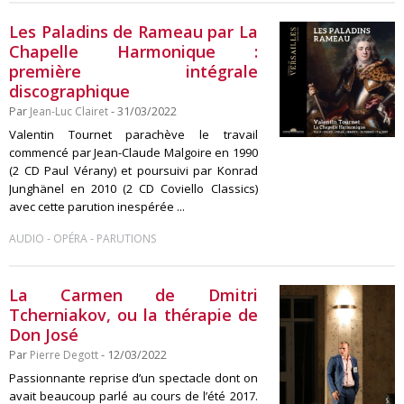
Les Paladins de Rameau par La
Chapelle Harmonique :
première intégrale
discographique
Par
Jean-Luc Clairet
- 31/03/2022
Valentin Tournet parachève le travail
commencé par Jean-Claude Malgoire en 1990
(2 CD Paul Vérany) et poursuivi par Konrad
Junghänel en 2010 (2 CD Coviello Classics)
avec cette parution inespérée ...
-
-
AUDIO
OPÉRA
PARUTIONS
La Carmen de Dmitri
Tcherniakov, ou la thérapie de
Don José
Par
Pierre Degott
- 12/03/2022
Passionnante reprise d’un spectacle dont on
avait beaucoup parlé au cours de l’été 2017.