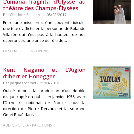
L’umana fragilità d’Ulysse au
théâtre des Champs-Élysées
Par
Charlotte Saulneron
- 05/03/2017
Entre une mise en scène souvent ridicule,
une tête d’affiche en la personne de Rolando
Villazón qui n'est pas à la hauteur de nos
espérances, une prise de rôle de ...
-
-
LA SCÈNE
OPÉRA
OPÉRAS
Kent Nagano et L’Aiglon
d’Ibert et Honegger
Par
Jacques Schmitt
- 25/03/2016
Oublié depuis la production d’un double
disque capté en public en janvier 1956, avec
l’Orchestre national de France sous la
direction de Pierre Dervaux et la soprano
Geori Boué dans ...
-
-
AUDIO
OPÉRA
PARUTIONS