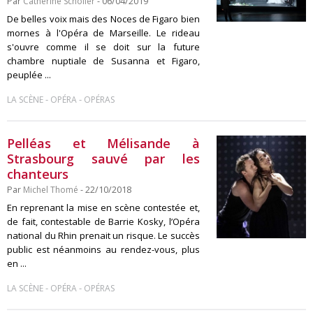
Par
Catherine Scholler
- 06/04/2019
De belles voix mais des Noces de Figaro bien
mornes à l'Opéra de Marseille. Le rideau
s'ouvre comme il se doit sur la future
chambre nuptiale de Susanna et Figaro,
peuplée ...
-
-
LA SCÈNE
OPÉRA
OPÉRAS
Pelléas et Mélisande à
Strasbourg sauvé par les
chanteurs
Par
Michel Thomé
- 22/10/2018
En reprenant la mise en scène contestée et,
de fait, contestable de Barrie Kosky, l’Opéra
national du Rhin prenait un risque. Le succès
public est néanmoins au rendez-vous, plus
en ...
-
-
LA SCÈNE
OPÉRA
OPÉRAS