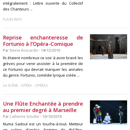
intégralement : Lettre ouverte du Collectif
des Chanteurs ...
FLASH INFO
Reprise enchanteresse de
Fortunio à l’Opéra-Comique
Par
Steeve Boscardin
- 14/12/2019
Ils étaient nombreux ce soir à avoir bravé les
grèves pour venir assister à la première de
ce Fortunio qui devrait marquer les annales
du genre. Fortunio, comédie lyrique créée ...
-
-
LA SCÈNE
OPÉRA
OPÉRAS
Une Flûte Enchantée à prendre
au premier degré à Marseille
Par
Catherine Scholler
- 10/10/2019
Numa Sadoul est un touche-à-tout. Metteur
en scène d'opéra, homme de théâtre,