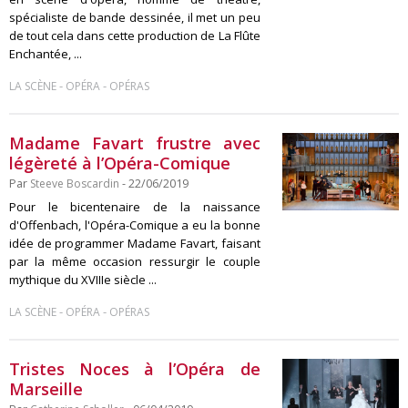
spécialiste de bande dessinée, il met un peu
de tout cela dans cette production de La Flûte
Enchantée, ...
-
-
LA SCÈNE
OPÉRA
OPÉRAS
Madame Favart frustre avec
légèreté à l’Opéra-Comique
Par
Steeve Boscardin
- 22/06/2019
Pour le bicentenaire de la naissance
d'Offenbach, l'Opéra-Comique a eu la bonne
idée de programmer Madame Favart, faisant
par la même occasion ressurgir le couple
mythique du XVIIIe siècle ...
-
-
LA SCÈNE
OPÉRA
OPÉRAS
Tristes Noces à l’Opéra de
Marseille