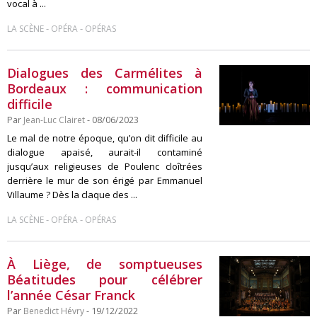
vocal à ...
-
-
LA SCÈNE
OPÉRA
OPÉRAS
Dialogues des Carmélites à
Bordeaux : communication
difficile
Par
Jean-Luc Clairet
- 08/06/2023
Le mal de notre époque, qu’on dit difficile au
dialogue apaisé, aurait-il contaminé
jusqu’aux religieuses de Poulenc cloîtrées
derrière le mur de son érigé par Emmanuel
Villaume ? Dès la claque des ...
-
-
LA SCÈNE
OPÉRA
OPÉRAS
À Liège, de somptueuses
Béatitudes pour célébrer
l’année César Franck
Par
Benedict Hévry
- 19/12/2022