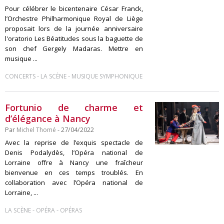
Pour célébrer le bicentenaire César Franck,
l’Orchestre Philharmonique Royal de Liège
proposait lors de la journée anniversaire
l'oratorio Les Béatitudes sous la baguette de
son chef Gergely Madaras. Mettre en
musique ...
-
-
CONCERTS
LA SCÈNE
MUSIQUE SYMPHONIQUE
Fortunio de charme et
d’élégance à Nancy
Par
Michel Thomé
- 27/04/2022
Avec la reprise de l’exquis spectacle de
Denis Podalydès, l’Opéra national de
Lorraine offre à Nancy une fraîcheur
bienvenue en ces temps troublés. En
collaboration avec l’Opéra national de
Lorraine, ...
-
-
LA SCÈNE
OPÉRA
OPÉRAS