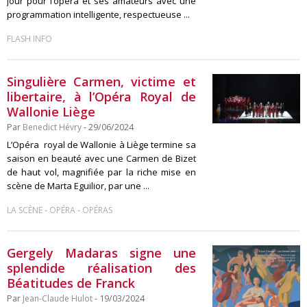
jour pour l’opéra et ses amateurs avec une
programmation intelligente, respectueuse ...
FLASH INFO
Singulière Carmen, victime et
libertaire, à l’Opéra Royal de
Wallonie Liège
Par
Benedict Hévry
- 29/06/2024
L’Opéra royal de Wallonie à Liège termine sa
saison en beauté avec une Carmen de Bizet
de haut vol, magnifiée par la riche mise en
scène de Marta Eguilior, par une ...
-
-
LA SCÈNE
OPÉRA
OPÉRAS
Gergely Madaras signe une
splendide réalisation des
Béatitudes de Franck
Par
Jean-Claude Hulot
- 19/03/2024