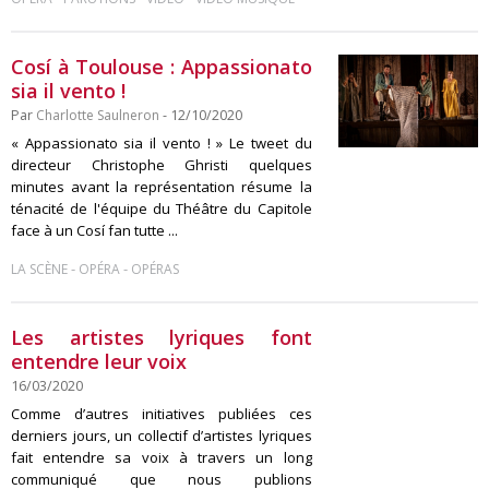
Cosí à Toulouse : Appassionato
sia il vento !
Par
Charlotte Saulneron
- 12/10/2020
« Appassionato sia il vento ! » Le tweet du
directeur Christophe Ghristi quelques
minutes avant la représentation résume la
ténacité de l'équipe du Théâtre du Capitole
face à un Cosí fan tutte ...
-
-
LA SCÈNE
OPÉRA
OPÉRAS
Les artistes lyriques font
entendre leur voix
16/03/2020
Comme d’autres initiatives publiées ces
derniers jours, un collectif d’artistes lyriques
fait entendre sa voix à travers un long
communiqué que nous publions