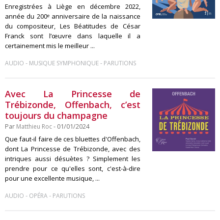
Enregistrées à Liège en décembre 2022,
année du 200ᵉ anniversaire de la naissance
du compositeur, Les Béatitudes de César
Franck sont l’œuvre dans laquelle il a
certainement mis le meilleur ...
-
-
AUDIO
MUSIQUE SYMPHONIQUE
PARUTIONS
Avec La Princesse de
Trébizonde, Offenbach, c’est
toujours du champagne
Par
Matthieu Roc
- 01/01/2024
Que faut-il faire de ces bluettes d'Offenbach,
dont La Princesse de Trébizonde, avec des
intriques aussi désuètes ? Simplement les
prendre pour ce qu'elles sont, c'est-à-dire
pour une excellente musique, ...
-
-
AUDIO
OPÉRA
PARUTIONS