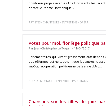
nombreux projets avec les Arts Florissants, les Talents
encore le Poème Harmonique, ...
-
-
-
ARTISTES
CHANTEURS
ENTRETIENS
OPÉRA
Votez pour moi, florilège politique pa
Par
Jean-Christophe Le Toquin
- 11/04/2017
Parlementaires qui vivent grassement aux dépens d
des réformes qui ne touchent que les autres, class
impôts, récupération politicienne de Jeanne d'Arc, ...
-
-
AUDIO
MUSIQUE D'ENSEMBLE
PARUTIONS
Chansons sur les filles de joie pa