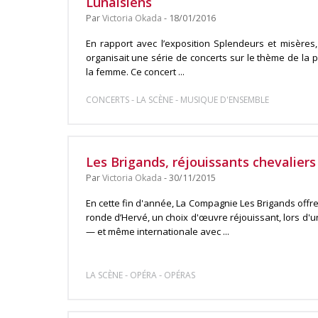
Lunaisiens
Par
Victoria Okada
- 18/01/2016
En rapport avec l’exposition Splendeurs et misères
organisait une série de concerts sur le thème de la p
la femme. Ce concert ...
-
-
CONCERTS
LA SCÈNE
MUSIQUE D'ENSEMBLE
Les Brigands, réjouissants chevaliers
Par
Victoria Okada
- 30/11/2015
En cette fin d'année, La Compagnie Les Brigands offre
ronde d’Hervé, un choix d'œuvre réjouissant, lors d'
— et même internationale avec ...
-
-
LA SCÈNE
OPÉRA
OPÉRAS