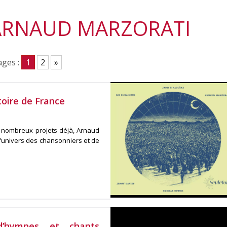
 ARNAUD MARZORATI
ges :
1
2
»
toire de France
e nombreux projets déjà, Arnaud
l’univers des chansonniers et de
d’hymnes et chants