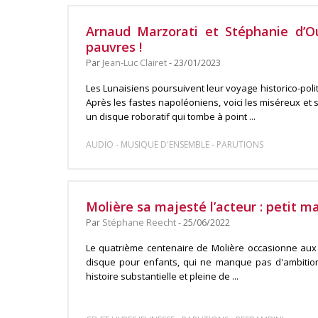
Arnaud Marzorati et Stéphanie d’Ous
pauvres !
Par
Jean-Luc Clairet
- 23/01/2023
Les Lunaisiens poursuivent leur voyage historico-poli
Après les fastes napoléoniens, voici les miséreux et sa
un disque roboratif qui tombe à point ...
-
-
AUDIO
MUSIQUE D'ENSEMBLE
PARUTIONS
Molière sa majesté l’acteur : petit m
Par
Stéphane Reecht
- 25/06/2022
Le quatrième centenaire de Molière occasionne aux éd
disque pour enfants, qui ne manque pas d'ambitio
histoire substantielle et pleine de ...