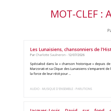
MOT-CLEF :
Pa
Les Lunaisiens, chansonniers de l’His
Par
Charlotte Saulneron
- 12/07/2026
Spécialisé dans la « chanson historique » depuis d
Marzorati et sa Clique des Lunaisiens s’emparent de 
la force de leur récit pour ...
-
-
AUDIO
MUSIQUE D'ENSEMBLE
PARUTIONS
Jacques-Louis David sur fond 