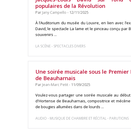
populaires de la Révolution
Par
Jany Campello
- 12/11/2025
À l’Auditorium du musée du Louvre, en lien avec l’e
David, le spectacle La lame et le pinceau conçu par
souvenirs ...
-
LA SCÈNE
SPECTACLES DIVERS
Une soirée musicale sous le Premier
de Beauharnais
Par
Jean-Marc Petit
- 11/09/2025
Voulez-vous partager une soirée musicale au début 
d'Hortense de Beauharnais, compositrice et mécène
de bougies allumées dans de lourds ...
-
-
AUDIO
MUSIQUE DE CHAMBRE ET RÉCITAL
PARUTIONS