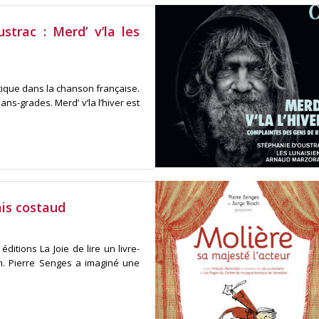
trac : Merd’ v’la les
tique dans la chanson française.
ns-grades. Merd’ v’la l’hiver est
ais costaud
itions La Joie de lire un livre-
n. Pierre Senges a imaginé une