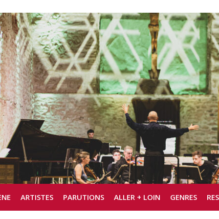
ÈNE
ARTISTES
PARUTIONS
ALLER + LOIN
GENRES
RE