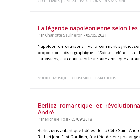
-
-
CD ET LIVRES JEUNESSE
PARUTIONS
RESBAMBINI
La légende napoléonienne selon Les 
Par
Charlotte Saulneron
- 05/05/2021
Napoléon en chansons : voilà comment synthétiser
proposition discographique "Sainte-Hélène, la
Lunaisiens, qui continuent leur route artistique autour 
-
-
AUDIO
MUSIQUE D'ENSEMBLE
PARUTIONS
Berlioz romantique et révolutionn
André
Par
Michèle Tosi
- 05/09/2018
Berlioziens autant que fidèles de La Côte Saint-André
Roth et John Eliot Gardiner, à la tête de leur phalange