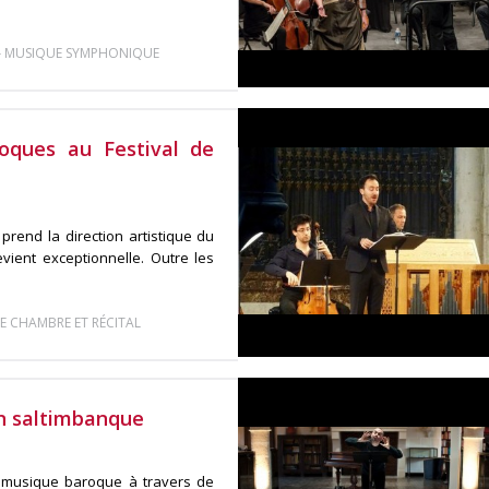
-
MUSIQUE SYMPHONIQUE
roques au Festival de
rend la direction artistique du
evient exceptionnelle. Outre les
E CHAMBRE ET RÉCITAL
on saltimbanque
 musique baroque à travers de