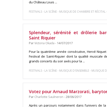
du Château Louis ...
-
-
FESTIVALS
LA SCÈNE
MUSIQUE DE CHAMBRE ET RÉCITAL
Splendeur, sérénité et drôlerie ba
Saint Riquier
Par
Victoria Okada
- 14/07/2017
Pour la quatrième année consécutive, Hervé Niquet p
Festival de Saint-Riquier dont la qualité musicale d
grands concerts du soir axés pour la ...
-
-
-
FESTIVALS
LA SCÈNE
MUSIQUE D'ENSEMBLE
MUSIQUE D
Votez pour Arnaud Marzorati, baryt
Par
Charlotte Saulneron
- 28/06/2017
Après un parcours notamment dans l’univers de la