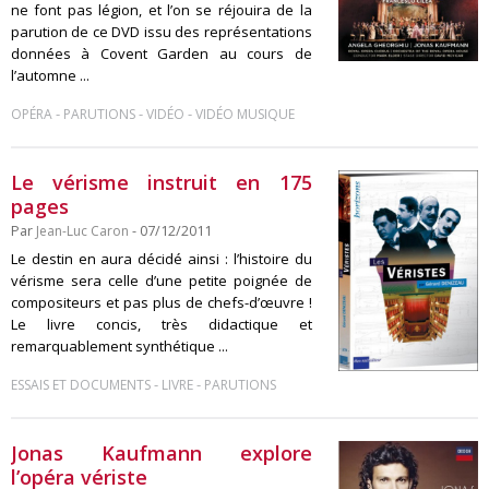
ne font pas légion, et l’on se réjouira de la
parution de ce DVD issu des représentations
données à Covent Garden au cours de
l’automne ...
-
-
-
OPÉRA
PARUTIONS
VIDÉO
VIDÉO MUSIQUE
Le vérisme instruit en 175
pages
Par
Jean-Luc Caron
- 07/12/2011
Le destin en aura décidé ainsi : l’histoire du
vérisme sera celle d’une petite poignée de
compositeurs et pas plus de chefs-d’œuvre !
Le livre concis, très didactique et
remarquablement synthétique ...
-
-
ESSAIS ET DOCUMENTS
LIVRE
PARUTIONS
Jonas Kaufmann explore
l’opéra vériste