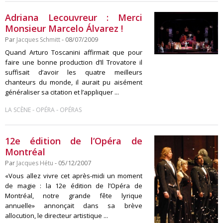
Adriana Lecouvreur : Merci
Monsieur Marcelo Álvarez !
Par
Jacques Schmitt
- 08/07/2009
Quand Arturo Toscanini affirmait que pour
faire une bonne production d’Il Trovatore il
suffisait d’avoir les quatre meilleurs
chanteurs du monde, il aurait pu aisément
généraliser sa citation et l’appliquer ...
-
-
LA SCÈNE
OPÉRA
OPÉRAS
12e édition de l’Opéra de
Montréal
Par
Jacques Hétu
- 05/12/2007
«Vous allez vivre cet après-midi un moment
de magie : la 12e édition de l’Opéra de
Montréal, notre grande fête lyrique
annuelle» annonçait dans sa brève
allocution, le directeur artistique ...