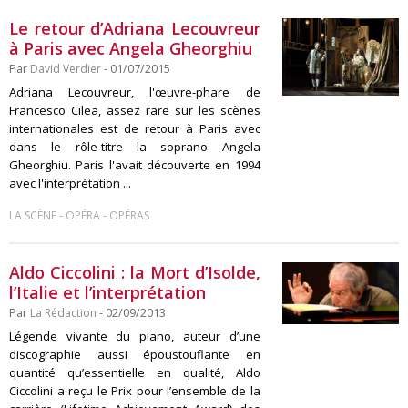
Le retour d’Adriana Lecouvreur
à Paris avec Angela Gheorghiu
Par
David Verdier
- 01/07/2015
Adriana Lecouvreur, l'œuvre-phare de
Francesco Cilea, assez rare sur les scènes
internationales est de retour à Paris avec
dans le rôle-titre la soprano Angela
Gheorghiu. Paris l'avait découverte en 1994
avec l'interprétation ...
-
-
LA SCÈNE
OPÉRA
OPÉRAS
Aldo Ciccolini : la Mort d’Isolde,
l’Italie et l’interprétation
Par
La Rédaction
- 02/09/2013
Légende vivante du piano, auteur d’une
discographie aussi époustouflante en
quantité qu’essentielle en qualité, Aldo
Ciccolini a reçu le Prix pour l’ensemble de la