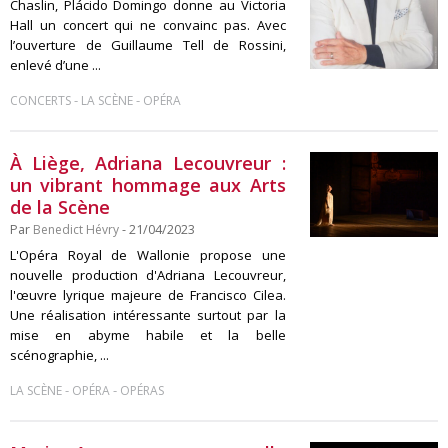
Chaslin, Plácido Domingo donne au Victoria
Hall un concert qui ne convainc pas. Avec
l’ouverture de Guillaume Tell de Rossini,
enlevé d’une ...
-
-
CONCERTS
LA SCÈNE
OPÉRA
À Liège, Adriana Lecouvreur :
un vibrant hommage aux Arts
de la Scène
Par
Benedict Hévry
- 21/04/2023
L'Opéra Royal de Wallonie propose une
nouvelle production d'Adriana Lecouvreur,
l'œuvre lyrique majeure de Francisco Cilea.
Une réalisation intéressante surtout par la
mise en abyme habile et la belle
scénographie, ...
-
-
LA SCÈNE
OPÉRA
OPÉRAS