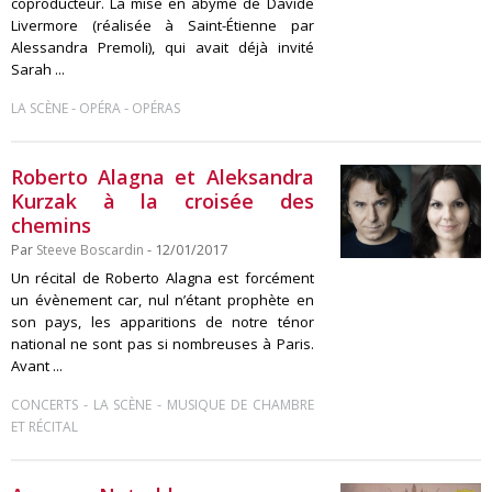
coproducteur. La mise en abyme de Davide
Livermore (réalisée à Saint-Étienne par
Alessandra Premoli), qui avait déjà invité
Sarah ...
-
-
LA SCÈNE
OPÉRA
OPÉRAS
Roberto Alagna et Aleksandra
Kurzak à la croisée des
chemins
Par
Steeve Boscardin
- 12/01/2017
Un récital de Roberto Alagna est forcément
un évènement car, nul n’étant prophète en
son pays, les apparitions de notre ténor
national ne sont pas si nombreuses à Paris.
Avant ...
-
-
CONCERTS
LA SCÈNE
MUSIQUE DE CHAMBRE
ET RÉCITAL