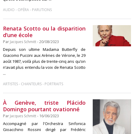
-
-
AUDIO
OPÉRA
PARUTIONS
Renata Scotto ou la disparition
d’une école
Par
Jacques Schmitt
- 20/08/2023
Depuis son ultime Madama Butterfly de
Giacomo Puccini aux Arènes de Vérone, le 29
août 1987, voilà plus de trente-cinq ans qu’on
n’avait plus entendu la voix de Renata Scotto
...
-
-
ARTISTES
CHANTEURS
PORTRAITS
À Genève, triste Plácido
Domingo pourtant ovationné
Par
Jacques Schmitt
- 16/06/2023
Accompagné par l'Orchestra Sinfonica
Gioacchino Rossini dirigé par Frédéric