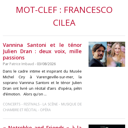
MOT-CLEF : FRANCESCO
CILEA
Vannina Santoni et le ténor
Julien Dran : deux voix, mille
passions
Par
Patrice Imbaud
- 03/08/2026
Dans le cadre intime et inspirant du Musée
Michel Ciry à Varengeville-sur-mer, la
soprano Vannina Santoni et le ténor Julien
Dran ont livré un récital d’airs d’opéra, pétri
d’émotion. Alors qu'on ...
-
-
-
CONCERTS
FESTIVALS
LA SCÈNE
MUSIQUE DE
-
CHAMBRE ET RÉCITAL
OPÉRA
« Netrebko and Friends » à la