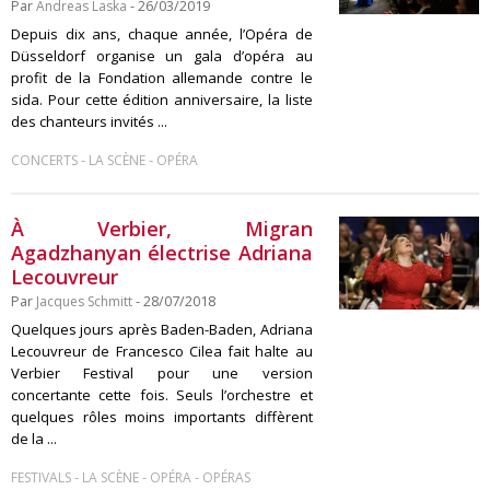
Par
Andreas Laska
- 26/03/2019
Depuis dix ans, chaque année, l’Opéra de
Düsseldorf organise un gala d’opéra au
profit de la Fondation allemande contre le
sida. Pour cette édition anniversaire, la liste
des chanteurs invités ...
-
-
CONCERTS
LA SCÈNE
OPÉRA
À Verbier, Migran
Agadzhanyan électrise Adriana
Lecouvreur
Par
Jacques Schmitt
- 28/07/2018
Quelques jours après Baden-Baden, Adriana
Lecouvreur de Francesco Cilea fait halte au
Verbier Festival pour une version
concertante cette fois. Seuls l’orchestre et
quelques rôles moins importants diffèrent
de la ...
-
-
-
FESTIVALS
LA SCÈNE
OPÉRA
OPÉRAS