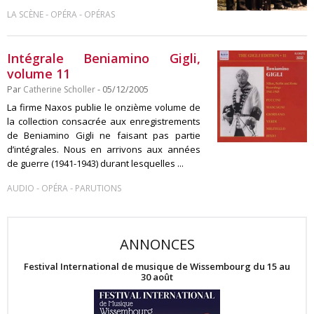
-
-
LA SCÈNE
OPÉRA
OPÉRAS
Intégrale Beniamino Gigli,
volume 11
Par
Catherine Scholler
- 05/12/2005
La firme Naxos publie le onzième volume de
la collection consacrée aux enregistrements
de Beniamino Gigli ne faisant pas partie
d’intégrales. Nous en arrivons aux années
de guerre (1941-1943) durant lesquelles ...
-
-
AUDIO
OPÉRA
PARUTIONS
ANNONCES
Festival International de musique de Wissembourg du 15 au
30 août