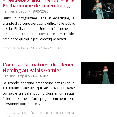
Philharmonie de Luxembourg
Par
Pierre Degott
- 18/06/2026
Dans un programme varié et éclectique, la
grande diva conquiert sans difficulté le public
de la Philharmonie. Une soirée riche en
émotions et en complicité musicale.
Ambiance quelque peu électrique avant ...
-
-
-
CONCERTS
LA SCÈNE
OPÉRA
OPÉRAS
L’ode à la nature de Renée
Fleming au Palais Garnier
Par
Jany Campello
- 12/03/2025
La grande soprano américaine est revenue
au Palais Garnier, qui en 2022 lui avait
consacré un gala, pour y donner un récital
éclectique, né d’un projet éminemment
personnel porteur de ...
-
-
CONCERTS
LA SCÈNE
MUSIQUE DE CHAMBRE