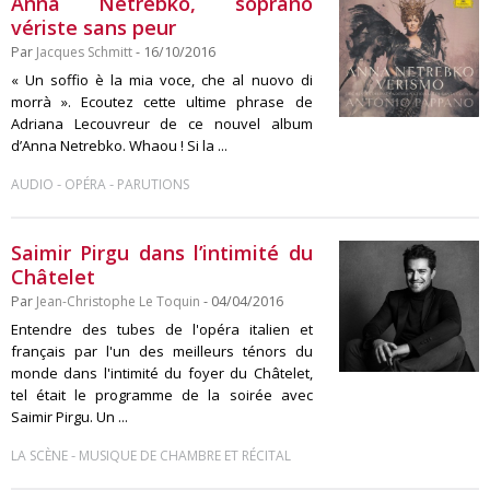
Anna Netrebko, soprano
vériste sans peur
Par
Jacques Schmitt
- 16/10/2016
« Un soffio è la mia voce, che al nuovo di
morrà ». Ecoutez cette ultime phrase de
Adriana Lecouvreur de ce nouvel album
d’Anna Netrebko. Whaou ! Si la ...
-
-
AUDIO
OPÉRA
PARUTIONS
Saimir Pirgu dans l’intimité du
Châtelet
Par
Jean-Christophe Le Toquin
- 04/04/2016
Entendre des tubes de l'opéra italien et
français par l'un des meilleurs ténors du
monde dans l'intimité du foyer du Châtelet,
tel était le programme de la soirée avec
Saimir Pirgu. Un ...
-
LA SCÈNE
MUSIQUE DE CHAMBRE ET RÉCITAL