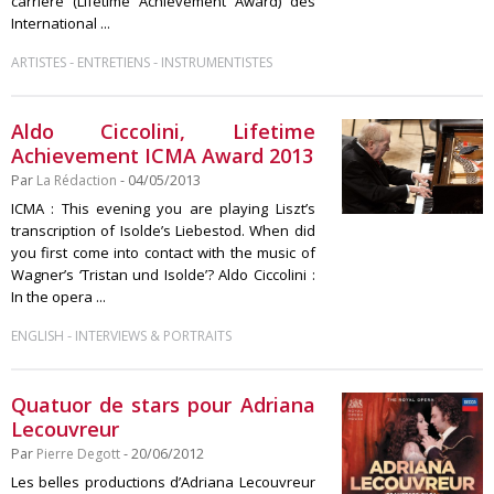
carrière (Lifetime Achievement Award) des
International ...
-
-
ARTISTES
ENTRETIENS
INSTRUMENTISTES
Aldo Ciccolini, Lifetime
Achievement ICMA Award 2013
Par
La Rédaction
- 04/05/2013
ICMA : This evening you are playing Liszt’s
transcription of Isolde’s Liebestod. When did
you first come into contact with the music of
Wagner’s ‘Tristan und Isolde’? Aldo Ciccolini :
In the opera ...
-
ENGLISH
INTERVIEWS & PORTRAITS
Quatuor de stars pour Adriana
Lecouvreur
Par
Pierre Degott
- 20/06/2012
Les belles productions d’Adriana Lecouvreur