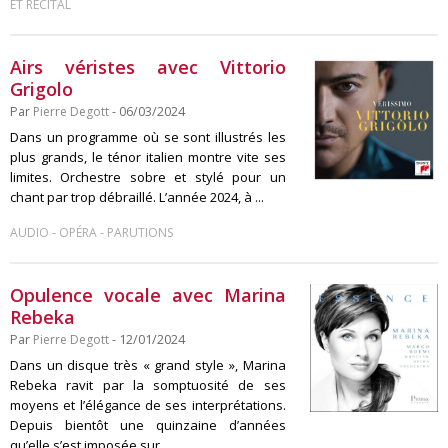
ET RÉCITAL
Airs véristes avec Vittorio
Grigolo
Par
Pierre Degott
- 06/03/2024
Dans un programme où se sont illustrés les
plus grands, le ténor italien montre vite ses
limites. Orchestre sobre et stylé pour un
chant par trop débraillé. L’année 2024, à ...
-
-
AUDIO
OPÉRA
PARUTIONS
Opulence vocale avec Marina
Rebeka
Par
Pierre Degott
- 12/01/2024
Dans un disque très « grand style », Marina
Rebeka ravit par la somptuosité de ses
moyens et l’élégance de ses interprétations.
Depuis bientôt une quinzaine d’années
qu’elle s’est imposée sur ...