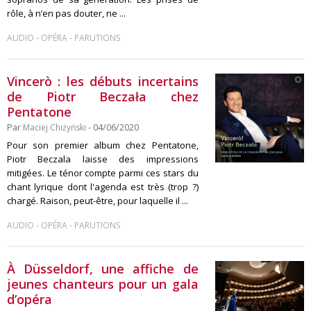
rôle, à n’en pas douter, ne ...
-
-
AUDIO
OPÉRA
PARUTIONS
Vincerò : les débuts incertains
de Piotr Beczała chez
Pentatone
Par
Maciej Chiżyński
- 04/06/2020
Pour son premier album chez Pentatone,
Piotr Beczala laisse des impressions
mitigées. Le ténor compte parmi ces stars du
chant lyrique dont l'agenda est très (trop ?)
chargé. Raison, peut-être, pour laquelle il ...
-
-
AUDIO
OPÉRA
PARUTIONS
À Düsseldorf, une affiche de
jeunes chanteurs pour un gala
d’opéra