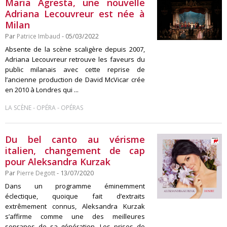
Maria Agresta, une nouvelle
Adriana Lecouvreur est née à
Milan
Par
Patrice Imbaud
- 05/03/2022
Absente de la scène scaligère depuis 2007,
Adriana Lecouvreur retrouve les faveurs du
public milanais avec cette reprise de
l’ancienne production de David McVicar crée
en 2010 à Londres qui ...
-
-
LA SCÈNE
OPÉRA
OPÉRAS
Du bel canto au vérisme
italien, changement de cap
pour Aleksandra Kurzak
Par
Pierre Degott
- 13/07/2020
Dans un programme éminemment
éclectique, quoique fait d’extraits
extrêmement connus, Aleksandra Kurzak
s’affirme comme une des meilleures
sopranos de sa génération. Les prises de