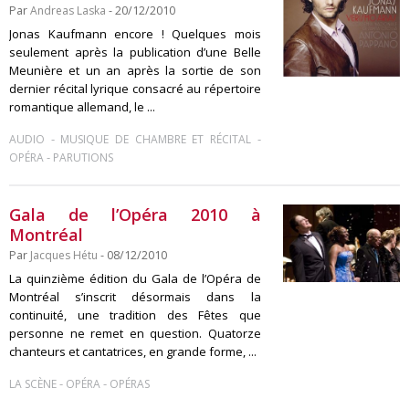
Par
Andreas Laska
- 20/12/2010
Jonas Kaufmann encore ! Quelques mois
seulement après la publication d’une Belle
Meunière et un an après la sortie de son
dernier récital lyrique consacré au répertoire
romantique allemand, le ...
-
-
AUDIO
MUSIQUE DE CHAMBRE ET RÉCITAL
-
OPÉRA
PARUTIONS
Gala de l’Opéra 2010 à
Montréal
Par
Jacques Hétu
- 08/12/2010
La quinzième édition du Gala de l’Opéra de
Montréal s’inscrit désormais dans la
continuité, une tradition des Fêtes que
personne ne remet en question. Quatorze
chanteurs et cantatrices, en grande forme, ...
-
-
LA SCÈNE
OPÉRA
OPÉRAS