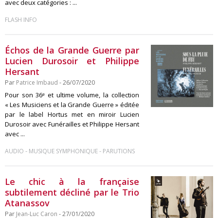
avec deux catégories : ...
FLASH INFO
Échos de la Grande Guerre par
Lucien Durosoir et Philippe
Hersant
Par
Patrice Imbaud
- 26/07/2020
Pour son 36ᵉ et ultime volume, la collection
« Les Musiciens et la Grande Guerre » éditée
par le label Hortus met en miroir Lucien
Durosoir avec Funérailles et Philippe Hersant
avec ...
-
-
AUDIO
MUSIQUE SYMPHONIQUE
PARUTIONS
Le chic à la française
subtilement décliné par le Trio
Atanassov
Par
Jean-Luc Caron
- 27/01/2020