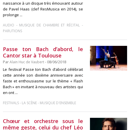
naissance à un disque très émouvant autour
de Pavel Haas (clef ResMusica en 2014), se
prolonge ...
-
-
AUDIO
MUSIQUE DE CHAMBRE ET RÉCITAL
PARUTIONS
Passe ton Bach d’abord, le
Cantor star à Toulouse
Par
Alain Huc de Vaubert
- 08/06/2018
Le festival Passe ton Bach d’abord célébrait
cette année son dixième anniversaire avec
faste et enthousiasme sur le thème « Flash
Bach » en invitant à nouveau des artistes qui
en ont ...
-
-
FESTIVALS
LA SCÈNE
MUSIQUE D'ENSEMBLE
Chœur et orchestre sous le
même geste, celui du chef Léo