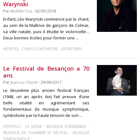
Warynski
Par
Michèle Tosi
- 02/05/2018
Enfant, Léo Warynski commence par le chant,
au sein de la Maîtrise de garçons de Colmar,
sa ville natale, puis il étudie le violoncelle…
Deux bonnes écoles pour former une ...
-
-
ARTISTES
CHEFS D'ORCHESTRE
ENTRETIENS
Le Festival de Besançon a 70
ans
Par
Jean-Luc Clairet
- 29/09/2017
Le deuxième plus ancien festival français
(1948, un an après Aix) fait preuve d’une
belle vitalité en agrémentant ses
fondamentaux (la musique symphonique,
symbolisée par la haute tension de son ...
-
-
-
FESTIVALS
LA SCÈNE
MUSIQUE D'ENSEMBLE
-
MUSIQUE DE CHAMBRE ET RÉCITAL
MUSIQUE
SYMPHONIQUE