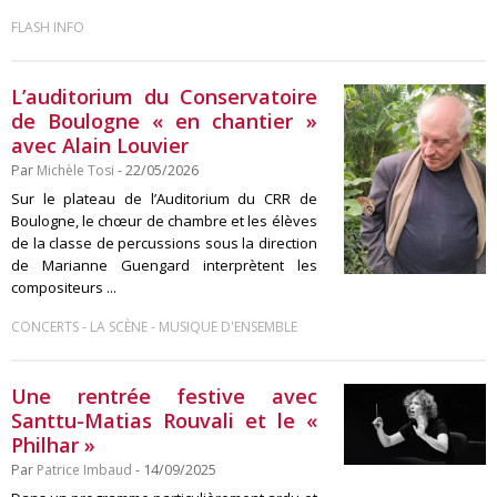
FLASH INFO
L’auditorium du Conservatoire
de Boulogne « en chantier »
avec Alain Louvier
Par
Michèle Tosi
- 22/05/2026
Sur le plateau de l’Auditorium du CRR de
Boulogne, le chœur de chambre et les élèves
de la classe de percussions sous la direction
de Marianne Guengard interprètent les
compositeurs ...
-
-
CONCERTS
LA SCÈNE
MUSIQUE D'ENSEMBLE
Une rentrée festive avec
Santtu-Matias Rouvali et le «
Philhar »
Par
Patrice Imbaud
- 14/09/2025