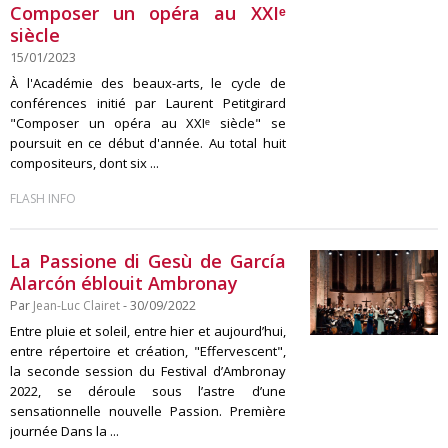
Composer un opéra au XXIᵉ
siècle
15/01/2023
À l'Académie des beaux-arts, le cycle de
conférences initié par Laurent Petitgirard
"Composer un opéra au XXIᵉ siècle" se
poursuit en ce début d'année. Au total huit
compositeurs, dont six ...
FLASH INFO
La Passione di Gesù de García
Alarcón éblouit Ambronay
Par
Jean-Luc Clairet
- 30/09/2022
Entre pluie et soleil, entre hier et aujourd’hui,
entre répertoire et création, "Effervescent",
la seconde session du Festival d’Ambronay
2022, se déroule sous l’astre d’une
sensationnelle nouvelle Passion. Première
journée Dans la ...