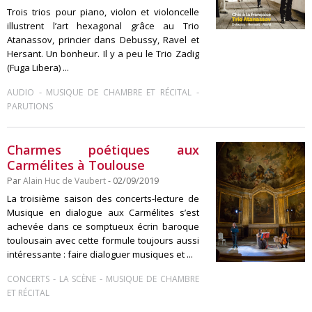
Trois trios pour piano, violon et violoncelle
illustrent l’art hexagonal grâce au Trio
Atanassov, princier dans Debussy, Ravel et
Hersant. Un bonheur. Il y a peu le Trio Zadig
(Fuga Libera) ...
-
-
AUDIO
MUSIQUE DE CHAMBRE ET RÉCITAL
PARUTIONS
Charmes poétiques aux
Carmélites à Toulouse
Par
Alain Huc de Vaubert
- 02/09/2019
La troisième saison des concerts-lecture de
Musique en dialogue aux Carmélites s’est
achevée dans ce somptueux écrin baroque
toulousain avec cette formule toujours aussi
intéressante : faire dialoguer musiques et ...
-
-
CONCERTS
LA SCÈNE
MUSIQUE DE CHAMBRE
ET RÉCITAL