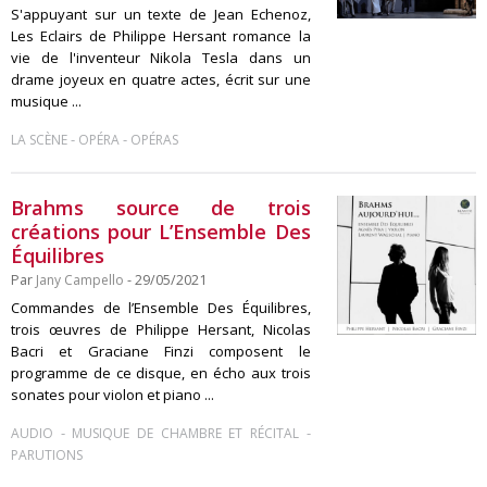
S'appuyant sur un texte de Jean Echenoz,
Les Eclairs de Philippe Hersant romance la
vie de l'inventeur Nikola Tesla dans un
drame joyeux en quatre actes, écrit sur une
musique ...
-
-
LA SCÈNE
OPÉRA
OPÉRAS
Brahms source de trois
créations pour L’Ensemble Des
Équilibres
Par
Jany Campello
- 29/05/2021
Commandes de l’Ensemble Des Équilibres,
trois œuvres de Philippe Hersant, Nicolas
Bacri et Graciane Finzi composent le
programme de ce disque, en écho aux trois
sonates pour violon et piano ...
-
-
AUDIO
MUSIQUE DE CHAMBRE ET RÉCITAL
PARUTIONS