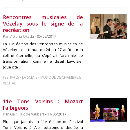
Rencontres musicales de
Vézelay sous le signe de la
recréation
Par
Victoria Okada
- 05/09/2017
La 18e édition des Rencontres musicales de
Vézelay s’est tenue du 24 au 27 août sur la
colline éternelle, où s’opérait l’archimie de
transformation, comme le disait Lavoisier
(que cite ...
-
-
FESTIVALS
LA SCÈNE
MUSIQUE DE CHAMBRE ET
RÉCITAL
11e Tons Voisins : Mozart
l’albigeois
Par
Alain Huc de Vaubert
- 17/06/2017
Plus que jamais, la 11e édition du Festival
Tons Voisins à Albi, totalement dédiée à