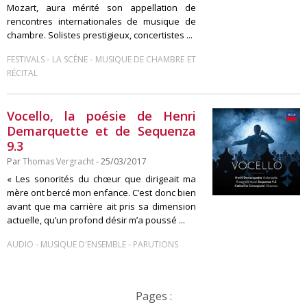
Mozart, aura mérité son appellation de
rencontres internationales de musique de
chambre. Solistes prestigieux, concertistes ...
-
-
FESTIVALS
LA SCÈNE
MUSIQUE DE CHAMBRE ET
RÉCITAL
Vocello, la poésie de Henri
Demarquette et de Sequenza
9.3
Par
Thomas Vergracht
- 25/03/2017
« Les sonorités du chœur que dirigeait ma
mère ont bercé mon enfance. C’est donc bien
avant que ma carrière ait pris sa dimension
actuelle, qu’un profond désir m’a poussé ...
-
-
AUDIO
MUSIQUE D'ENSEMBLE
PARUTIONS
Pages :