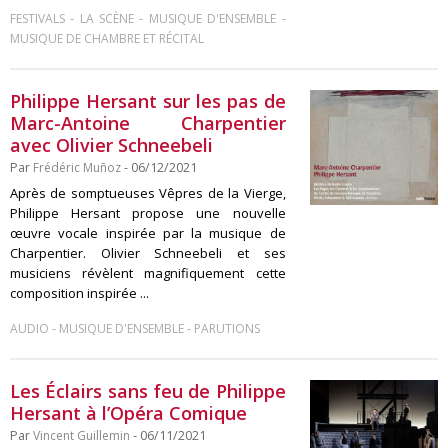
-
-
-
FESTIVALS
LA SCÈNE
MUSIQUE D'ENSEMBLE
MUSIQUE DE CHAMBRE ET RÉCITAL
Philippe Hersant sur les pas de
Marc-Antoine Charpentier
avec Olivier Schneebeli
Par
Frédéric Muñoz
- 06/12/2021
Après de somptueuses Vêpres de la Vierge,
Philippe Hersant propose une nouvelle
œuvre vocale inspirée par la musique de
Charpentier. Olivier Schneebeli et ses
musiciens révèlent magnifiquement cette
composition inspirée ...
-
-
AUDIO
MUSIQUE D'ENSEMBLE
PARUTIONS
Les Éclairs sans feu de Philippe
Hersant à l’Opéra Comique
Par
Vincent Guillemin
- 06/11/2021