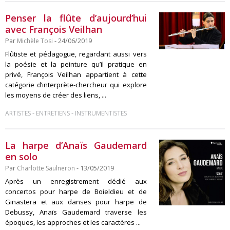
Penser la flûte d’aujourd’hui
avec François Veilhan
Par
Michèle Tosi
- 24/06/2019
Flûtiste et pédagogue, regardant aussi vers
la poésie et la peinture qu’il pratique en
privé, François Veilhan appartient à cette
catégorie d’interprète-chercheur qui explore
les moyens de créer des liens, ...
-
-
ARTISTES
ENTRETIENS
INSTRUMENTISTES
La harpe d’Anaïs Gaudemard
en solo
Par
Charlotte Saulneron
- 13/05/2019
Après un enregistrement dédié aux
concertos pour harpe de Boieldieu et de
Ginastera et aux danses pour harpe de
Debussy, Anaïs Gaudemard traverse les
époques, les approches et les caractères ...