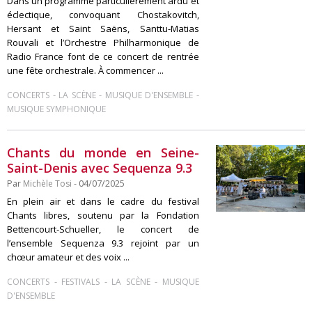
Dans un programme particulièrement ardu et
éclectique, convoquant Chostakovitch,
Hersant et Saint Saëns, Santtu-Matias
Rouvali et l’Orchestre Philharmonique de
Radio France font de ce concert de rentrée
une fête orchestrale. À commencer ...
-
-
-
CONCERTS
LA SCÈNE
MUSIQUE D'ENSEMBLE
MUSIQUE SYMPHONIQUE
Chants du monde en Seine-
Saint-Denis avec Sequenza 9.3
Par
Michèle Tosi
- 04/07/2025
En plein air et dans le cadre du festival
Chants libres, soutenu par la Fondation
Bettencourt-Schueller, le concert de
l’ensemble Sequenza 9.3 rejoint par un
chœur amateur et des voix ...
-
-
-
CONCERTS
FESTIVALS
LA SCÈNE
MUSIQUE
D'ENSEMBLE