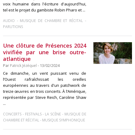
voix humaine dans l'écriture d'aujourd'hui,
tel est le projet du gambiste Robin Pharo et ...
-
-
AUDIO
MUSIQUE DE CHAMBRE ET RÉCITAL
PARUTIONS
Une clôture de Présences 2024
vivifiée par une brise outre-
atlantique
Par
Patrick Jézéquel
- 13/02/2024
Ce dimanche, un vent puissant venu de
l’Ouest rafraîchissait les oreilles
européennes au travers d'un patchwork de
treize œuvres en trois concerts. À l’Amérique,
représentée par Steve Reich, Caroline Shaw
...
-
-
-
CONCERTS
FESTIVALS
LA SCÈNE
MUSIQUE DE
-
CHAMBRE ET RÉCITAL
MUSIQUE SYMPHONIQUE