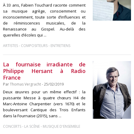
À 33 ans, Fabien Touchard raconte comment
sa musique agrège, consciemment ou
inconsciemment, toute sorte d’influences et
de réminiscences musicales, de la
Renaissance au Gospel. Au-delà des
querelles d’écoles qui ...
-
-
ARTISTES
COMPOSITEURS
ENTRETIENS
La fournaise irradiante de
Philippe Hersant à Radio
France
Par
Thomas Vergracht
- 25/02/2019
Deux œuvres pour un même effectif : la
puissante Messe à quatre chœurs H4 de
Marc-Antoine Charpentier (vers 1670) et le
bouleversant Cantique des Trois Enfants
dans la Fournaise (2015), sans ...
-
-
CONCERTS
LA SCÈNE
MUSIQUE D'ENSEMBLE