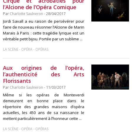
Cirque et acrobaties pour
l’Alcione de l’Opéra Comique
Par
Charlotte Saulneron
- 28/04/2017
Jordi Savall a eu raison de persévérer pour
faire de nouveau résonner l’Alcione de Marin
Marais à Paris : cette tragédie lyrique est un
véritable petit bijou. Portée par un sublime ...
-
-
LA SCÈNE
OPÉRA
OPÉRAS
Aux origines de l’opéra,
l’authenticité des Arts
Florissants
Par
Charlotte Saulneron
- 11/03/2017
Même si les opéras de Monteverdi
demeurent en bonne place dans le
répertoire des grandes maisons d’opéra
actuelles, les 450 ans de sa naissance le
mettent particulièrement à l’honneur cette ...
-
-
LA SCÈNE
OPÉRA
OPÉRAS