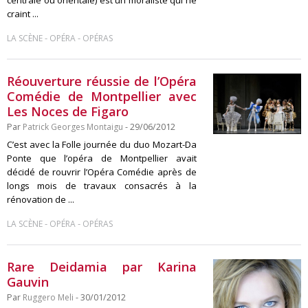
centrale ou orientale) est un moraliste qui ne
craint ...
-
-
LA SCÈNE
OPÉRA
OPÉRAS
Réouverture réussie de l’Opéra
Comédie de Montpellier avec
Les Noces de Figaro
Par
Patrick Georges Montaigu
- 29/06/2012
C’est avec la Folle journée du duo Mozart-Da
Ponte que l’opéra de Montpellier avait
décidé de rouvrir l’Opéra Comédie après de
longs mois de travaux consacrés à la
rénovation de ...
-
-
LA SCÈNE
OPÉRA
OPÉRAS
Rare Deidamia par Karina
Gauvin
Par
Ruggero Meli
- 30/01/2012