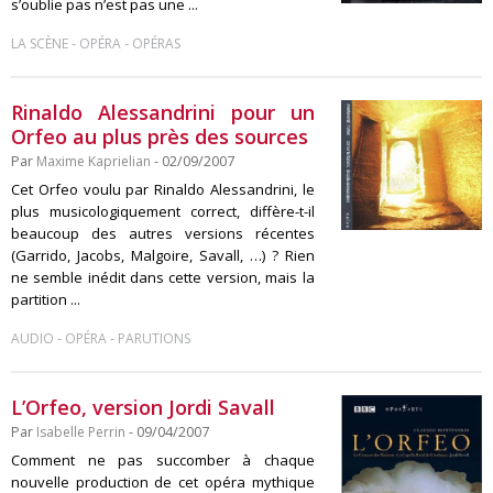
s’oublie pas n’est pas une ...
-
-
LA SCÈNE
OPÉRA
OPÉRAS
Rinaldo Alessandrini pour un
Orfeo au plus près des sources
Par
Maxime Kaprielian
- 02/09/2007
Cet Orfeo voulu par Rinaldo Alessandrini, le
plus musicologiquement correct, diffère-t-il
beaucoup des autres versions récentes
(Garrido, Jacobs, Malgoire, Savall, …) ? Rien
ne semble inédit dans cette version, mais la
partition ...
-
-
AUDIO
OPÉRA
PARUTIONS
L’Orfeo, version Jordi Savall
Par
Isabelle Perrin
- 09/04/2007
Comment ne pas succomber à chaque
nouvelle production de cet opéra mythique