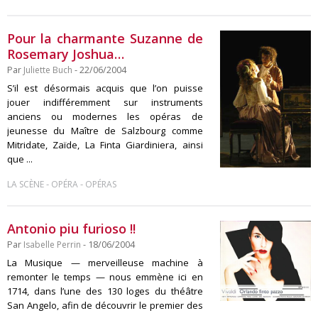
Pour la charmante Suzanne de
Rosemary Joshua…
Par
Juliette Buch
- 22/06/2004
S’il est désormais acquis que l’on puisse
jouer indifféremment sur instruments
anciens ou modernes les opéras de
jeunesse du Maître de Salzbourg comme
Mitridate, Zaïde, La Finta Giardiniera, ainsi
que ...
-
-
LA SCÈNE
OPÉRA
OPÉRAS
Antonio piu furioso !!
Par
Isabelle Perrin
- 18/06/2004
La Musique — merveilleuse machine à
remonter le temps — nous emmène ici en
1714, dans l’une des 130 loges du théâtre
San Angelo, afin de découvrir le premier des