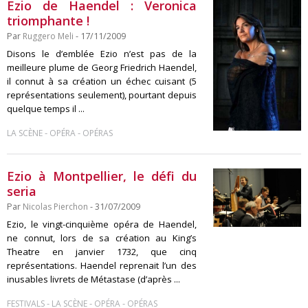
Ezio de Haendel : Veronica
triomphante !
Par
Ruggero Meli
- 17/11/2009
Disons le d’emblée Ezio n’est pas de la
meilleure plume de Georg Friedrich Haendel,
il connut à sa création un échec cuisant (5
représentations seulement), pourtant depuis
quelque temps il ...
-
-
LA SCÈNE
OPÉRA
OPÉRAS
Ezio à Montpellier, le défi du
seria
Par
Nicolas Pierchon
- 31/07/2009
Ezio, le vingt-cinquième opéra de Haendel,
ne connut, lors de sa création au King’s
Theatre en janvier 1732, que cinq
représentations. Haendel reprenait l’un des
inusables livrets de Métastase (d’après ...
-
-
-
FESTIVALS
LA SCÈNE
OPÉRA
OPÉRAS