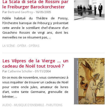
La Scala di seta de Rossini par
le Freiburger Barockorchester
Par
Bertrand Geoffroy
- 16/05/2005
Fidèle habitué du Théâtre de Poissy,
l’Orchestre baroque de Fribourg y présentait
cette année le scintillant chef-d’œuvre d’un
Gioachino Rossini de vingt ans, dont les
merveilles ne se résument pas, ...
-
-
LA SCÈNE
OPÉRA
OPÉRAS
Les Vêpres de la Vierge … un
cadeau de Noël tout trouvé ?
Par
Catherine Scholler
- 01/11/2004
En ce mois de novembre, vous commenciez à
vous inquiéter de trouver un cadeau de Noël
pour votre oncle Jules, amateur de livres
d’art, votre tante Germaine, grenouille de
bénitier, ...
-
-
AUDIO
MUSIQUE D'ENSEMBLE
PARUTIONS