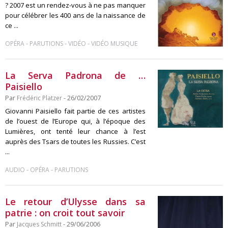
? 2007 est un rendez-vous à ne pas manquer
pour célébrer les 400 ans de la naissance de
ce ...
-
-
-
OPÉRA
PARUTIONS
VIDÉO
VIDÉO MUSIQUE
La Serva Padrona de …
Paisiello
Par
Frédéric Platzer
- 26/02/2007
Giovanni Paisiello fait partie de ces artistes
de l’ouest de l’Europe qui, à l’époque des
Lumières, ont tenté leur chance à l’est
auprès des Tsars de toutes les Russies. C’est
...
-
-
AUDIO
OPÉRA
PARUTIONS
Le retour d’Ulysse dans sa
patrie : on croit tout savoir
Par
Jacques Schmitt
- 29/06/2006