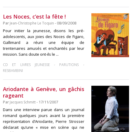
Les Noces, c’est la fête !
Par
Jean-Christophe Le Toquin
- 08/09/2008
Pour initier la jeunesse, disons les pré-
adolescents, aux joies des Noces de Figaro,
Gallimard a réuni une équipe de
trentenaires amusés et enchantés par leur
mission. Sans doute ont-ils le ...
-
-
CD ET LIVRES JEUNESSE
PARUTIONS
RESBAMBINI
Ariodante à Genève, un gâchis
rageant
Par
Jacques Schmitt
- 17/11/2007
Dans une interview parue dans un journal
romand quelques jours avant la première
représentation d’Ariodante, Pierre Strosser
déclarait qu’une « mise en scène qui ne