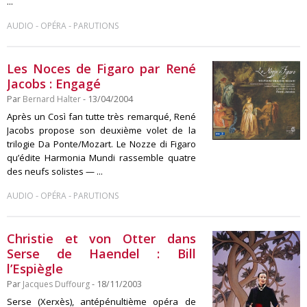
...
-
-
AUDIO
OPÉRA
PARUTIONS
Les Noces de Figaro par René
Jacobs : Engagé
Par
Bernard Halter
- 13/04/2004
Après un Così fan tutte très remarqué, René
Jacobs propose son deuxième volet de la
trilogie Da Ponte/Mozart. Le Nozze di Figaro
qu’édite Harmonia Mundi rassemble quatre
des neufs solistes — ...
-
-
AUDIO
OPÉRA
PARUTIONS
Christie et von Otter dans
Serse de Haendel : Bill
l’Espiègle
Par
Jacques Duffourg
- 18/11/2003
Serse (Xerxès), antépénultième opéra de