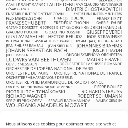
CLAUDE DEBUSSY
CAMILLE SAINT-SAËNS
CLAUDIO MONTEVERDI
DIMITRI CHOSTAKOVITCH
CÉSAR FRANCK
ENSEMBLE INTERCONTEMPORAIN
ENTRETIENS INSTRUMENTISTES
FRANZ LISZT
FELIX MENDELSSOHN
FRANCIS POULENC
FRANZ SCHUBERT
FRÉDÉRIC CHOPIN
GABRIEL FAURÉ
GEORG FRIEDRICH HAENDEL
GAETANO DONIZETTI
GEORGES BIZET
GIUSEPPE VERDI
GIACOMO PUCCINI
GIOACHINO ROSSINI
GUSTAV MAHLER
HECTOR BERLIOZ
IGOR STRAVINSKY
INTERNATIONAL CLASSICAL MUSIC AWARDS
IRCAM
JACQUES OFFENBACH
JOHANNES BRAHMS
JEAN-PHILIPPE RAMEAU
JEAN SIBELIUS
JOHANN SEBASTIAN BACH
JOSEPH HAYDN
LONDON SYMPHONY ORCHESTRA
JULES MASSENET
LUDWIG VAN BEETHOVEN
MAURICE RAVEL
OLIVIER MESSIAEN
ORCHESTRE DE LA SUISSE ROMANDE
ORCHESTRE DE L’OPÉRA NATIONAL DE PARIS
ORCHESTRE DE PARIS
ORCHESTRE NATIONAL DE FRANCE
ORCHESTRE PHILHARMONIQUE DE BERLIN
ORCHESTRE PHILHARMONIQUE DE RADIO FRANCE
PIERRE BOULEZ
ORCHESTRE PHILHARMONIQUE DE VIENNE
RICHARD STRAUSS
PIOTR ILITCH TCHAÏKOVSKI
RICHARD WAGNER
ROBERT SCHUMANN
SERGUEÏ PROKOFIEV
SERGUEÏ RACHMANINOV
VALERY GERGIEV
WOLFGANG AMADEUS MOZART
Nous utilisons des cookies pour optimiser notre site web et