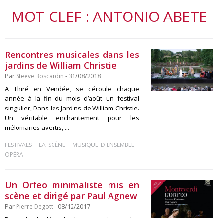
MOT-CLEF : ANTONIO ABETE
Rencontres musicales dans les
jardins de William Christie
Par
Steeve Boscardin
- 31/08/2018
A Thiré en Vendée, se déroule chaque
année à la fin du mois d’août un festival
singulier, Dans les Jardins de William Christie.
Un véritable enchantement pour les
mélomanes avertis, ...
-
-
-
FESTIVALS
LA SCÈNE
MUSIQUE D'ENSEMBLE
OPÉRA
Un Orfeo minimaliste mis en
scène et dirigé par Paul Agnew
Par
Pierre Degott
- 08/12/2017