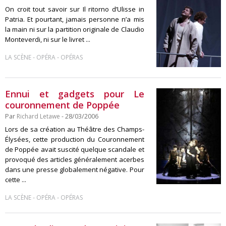
On croit tout savoir sur Il ritorno d’Ulisse in
Patria. Et pourtant, jamais personne n’a mis
la main ni sur la partition originale de Claudio
Monteverdi, ni sur le livret ...
-
-
LA SCÈNE
OPÉRA
OPÉRAS
Ennui et gadgets pour Le
couronnement de Poppée
Par
Richard Letawe
- 28/03/2006
Lors de sa création au Théâtre des Champs-
Élysées, cette production du Couronnement
de Poppée avait suscité quelque scandale et
provoqué des articles généralement acerbes
dans une presse globalement négative. Pour
cette ...
-
-
LA SCÈNE
OPÉRA
OPÉRAS