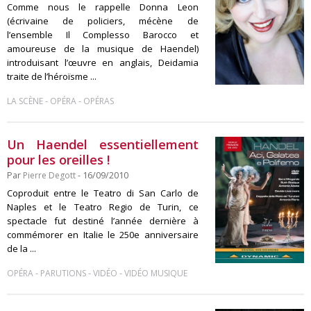
Comme nous le rappelle Donna Leon
(écrivaine de policiers, mécène de
l’ensemble Il Complesso Barocco et
amoureuse de la musique de Haendel)
introduisant l’œuvre en anglais, Deidamia
traite de l’héroïsme ...
-
-
LA SCÈNE
OPÉRA
OPÉRAS
Un Haendel essentiellement
pour les oreilles !
Par
Pierre Degott
- 16/09/2010
Coproduit entre le Teatro di San Carlo de
Naples et le Teatro Regio de Turin, ce
spectacle fut destiné l’année dernière à
commémorer en Italie le 250e anniversaire
de la ...
-
-
-
OPÉRA
PARUTIONS
VIDÉO
VIDÉO MUSIQUE