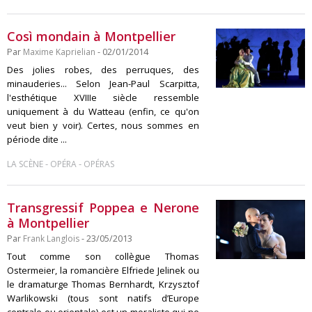
Così mondain à Montpellier
Par
Maxime Kaprielian
- 02/01/2014
Des jolies robes, des perruques, des
minauderies... Selon Jean-Paul Scarpitta,
l'esthétique XVIIIe siècle ressemble
uniquement à du Watteau (enfin, ce qu'on
veut bien y voir). Certes, nous sommes en
période dite ...
-
-
LA SCÈNE
OPÉRA
OPÉRAS
Transgressif Poppea e Nerone
à Montpellier
Par
Frank Langlois
- 23/05/2013
Tout comme son collègue Thomas
Ostermeier, la romancière Elfriede Jelinek ou
le dramaturge Thomas Bernhardt, Krzysztof
Warlikowski (tous sont natifs d’Europe