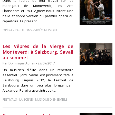
Dans la foulée de leur travail sur les
madrigaux de Monteverdi, Les Arts
Florissants et Paul Agnew nous livrent une
belle et sobre version du premier opéra du
répertoire. Le présent ...
-
-
OPÉRA
PARUTIONS
VIDÉO MUSIQUE
Les Vêpres de la Vierge de
Monteverdi à Salzbourg, Savall
au sommet
Par
Dominique Adrian
- 27/07/2017
Un musicien d'élite dans un répertoire
essentiel : Jordi Savall est justement fêté à
Salzbourg. Depuis 2012, le Festival de
Salzbourg dure un peu plus longtemps :
Alexander Pereira avait introduit ...
-
-
FESTIVALS
LA SCÈNE
MUSIQUE D'ENSEMBLE