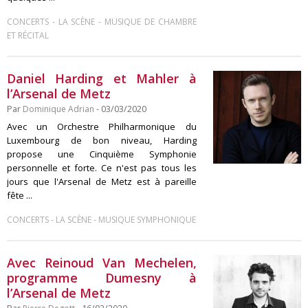
-
-
CONCERTS
LA SCÈNE
MUSIQUE DE CHAMBRE
ET RÉCITAL
Daniel Harding et Mahler à
l’Arsenal de Metz
Par
Dominique Adrian
- 03/03/2020
Avec un Orchestre Philharmonique du
Luxembourg de bon niveau, Harding
propose une Cinquième Symphonie
personnelle et forte. Ce n'est pas tous les
jours que l'Arsenal de Metz est à pareille
fête ...
-
-
CONCERTS
LA SCÈNE
MUSIQUE SYMPHONIQUE
Avec Reinoud Van Mechelen,
programme Dumesny à
l’Arsenal de Metz