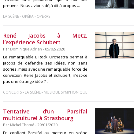
preuves. Nous avions déjà dit à propos ...
-
-
LA SCÈNE
OPÉRA
OPÉRAS
René Jacobs à Metz,
l’expérience Schubert
Par
Dominique Adrian
- 05/02/2020
Le remarquable B'Rock Orchestra permet à
Jacobs de défendre ses idées, non sans
scories, mais avec une remarquable force de
conviction. René Jacobs et Schubert, n'est-ce
pas une étrange idée ? ...
-
-
CONCERTS
LA SCÈNE
MUSIQUE SYMPHONIQUE
Tentative d’un Parsifal
multiculturel à Strasbourg
Par
Michel Thomé
- 29/01/2020
En confiant Parsifal au metteur en scène