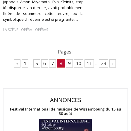
japonais Amon Miyamoto, Eva Kleinitz, trop
tôt disparue l’an dernier, avait probablement
l’idée de soumettre cette œuvre, où la
symbolique chrétienne est si prégnante, ...
-
-
LA SCÈNE
OPÉRA
OPÉRAS
Pages :
«
1
...
5
6
7
8
9
10
11
...
23
»
ANNONCES
Festival International de musique de Wissembourg du 15 au
30 août