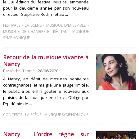
la 38ᵉ édition du festival Musica, emmenée
pour la deuxième année par son nouveau
directeur Stéphane Roth, met au ...
-
-
-
FESTIVALS
LA SCÈNE
MUSIQUE D'ENSEMBLE
-
MUSIQUE DE CHAMBRE ET RÉCITAL
MUSIQUE
SYMPHONIQUE
Retour de la musique vivante à
Nancy
Par
Michel Thomé
- 28/06/2020
A Nancy, en dépit de mesures sanitaires
contraignantes et malgré une jauge limitée,
le public a pu enfin goûter à nouveau aux
plaisirs de la musique en direct. Obligé par
l’épidémie de ...
-
-
CONCERTS
LA SCÈNE
MUSIQUE SYMPHONIQUE
Nancy : L’ordre règne sur