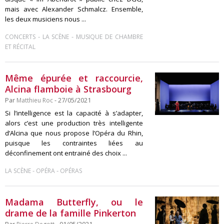
mais avec Alexander Schmalcz. Ensemble,
les deux musiciens nous ...
-
-
CONCERTS
LA SCÈNE
MUSIQUE DE CHAMBRE
ET RÉCITAL
Même épurée et raccourcie,
Alcina flamboie à Strasbourg
Par
Matthieu Roc
- 27/05/2021
Si l’intelligence est la capacité à s’adapter,
alors c’est une production très intelligente
d’Alcina que nous propose l’Opéra du Rhin,
puisque les contraintes liées au
déconfinement ont entrainé des choix ...
-
-
LA SCÈNE
OPÉRA
OPÉRAS
Madama Butterfly, ou le
drame de la famille Pinkerton