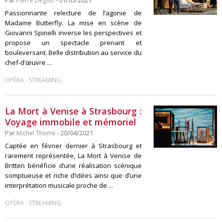
Par
Pierre Degott
- 01/05/2021
Passionnante relecture de l’agonie de
Madame Butterfly. La mise en scène de
Giovanni Spinelli inverse les perspectives et
propose un spectacle prenant et
bouleversant. Belle distribution au service du
chef-d’œuvre ...
-
OPÉRA
STREAMING
La Mort à Venise à Strasbourg :
Voyage immobile et mémoriel
Par
Michel Thomé
- 20/04/2021
Captée en février dernier à Strasbourg et
rarement représentée, La Mort à Venise de
Britten bénéficie d’une réalisation scénique
somptueuse et riche d’idées ainsi que d’une
interprétation musicale proche de ...
-
OPÉRA
STREAMING