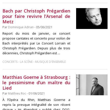
Bach par Christoph Prégardien
pour faire revivre l’Arsenal de
Metz
Par
Dominique Adrian
- 05/06/2021
Report du mois de janvier, ce concert
propose cantates et concerto pour violon de
Bach interprétés par Le Concert Lorrain et
Christoph Prégardien. Depuis plus de trois
décennies, Christoph Prégardien est ...
-
-
CONCERTS
LA SCÈNE
MUSIQUE D'ENSEMBLE
Matthias Goerne à Strasbourg :
le pessimisme d’un maître du
Lied
Par
Matthieu Roc
- 01/06/2021
À l’Opéra du Rhin, Matthias Goerne a
repris la presque intégralité de son récent
disque « Im Abendrot » publié chez DGG,