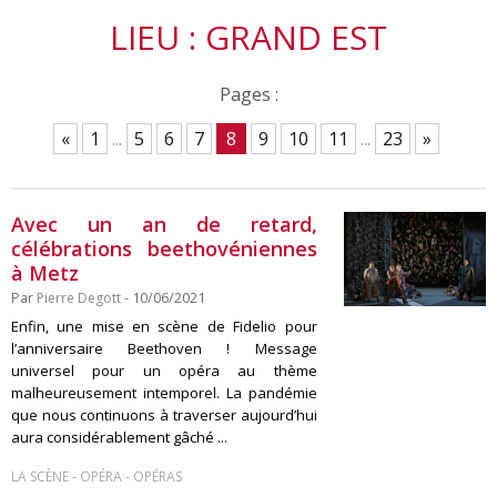
LIEU : GRAND EST
Pages :
«
1
...
5
6
7
8
9
10
11
...
23
»
Avec un an de retard,
célébrations beethovéniennes
à Metz
Par
Pierre Degott
- 10/06/2021
Enfin, une mise en scène de Fidelio pour
l’anniversaire Beethoven ! Message
universel pour un opéra au thème
malheureusement intemporel. La pandémie
que nous continuons à traverser aujourd’hui
aura considérablement gâché ...
-
-
LA SCÈNE
OPÉRA
OPÉRAS