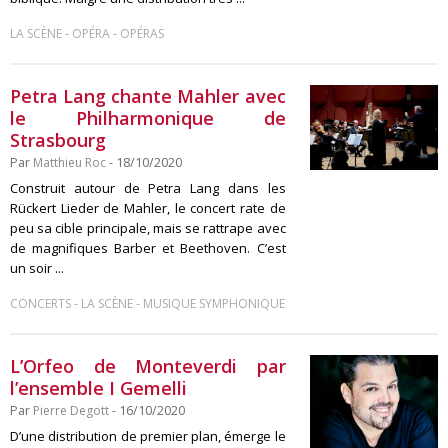
-
-
LA SCÈNE
OPÉRA
OPÉRAS
Petra Lang chante Mahler avec
le Philharmonique de
Strasbourg
Par
Matthieu Roc
- 18/10/2020
Construit autour de Petra Lang dans les
Rückert Lieder de Mahler, le concert rate de
peu sa cible principale, mais se rattrape avec
de magnifiques Barber et Beethoven. C’est
un soir ...
-
-
CONCERTS
LA SCÈNE
MUSIQUE SYMPHONIQUE
L’Orfeo de Monteverdi par
l’ensemble I Gemelli
Par
Pierre Degott
- 16/10/2020
D’une distribution de premier plan, émerge le