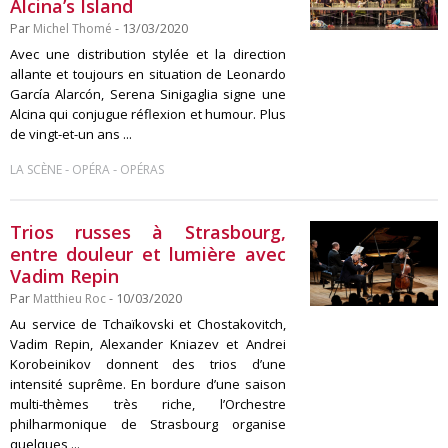
Alcina’s Island
Par
Michel Thomé
- 13/03/2020
Avec une distribution stylée et la direction
allante et toujours en situation de Leonardo
García Alarcón, Serena Sinigaglia signe une
Alcina qui conjugue réflexion et humour. Plus
de vingt-et-un ans ...
-
-
LA SCÈNE
OPÉRA
OPÉRAS
Trios russes à Strasbourg,
entre douleur et lumière avec
Vadim Repin
Par
Matthieu Roc
- 10/03/2020
Au service de Tchaïkovski et Chostakovitch,
Vadim Repin, Alexander Kniazev et Andrei
Korobeinikov donnent des trios d’une
intensité suprême. En bordure d’une saison
multi-thèmes très riche, l’Orchestre
philharmonique de Strasbourg organise
quelques ...