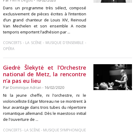
Par
Pierre Degott
- 16/02/2020
Dans un programme très sélect, composé
exclusivement de pièces écrites à l’intention
d’un grand chanteur de Louis XIV, Reinoud
Van Mechelen et son ensemble A nocte
temporis emportent l’adhésion par ...
-
-
-
CONCERTS
LA SCÈNE
MUSIQUE D'ENSEMBLE
OPÉRA
Giedrė Šlekytė et l’Orchestre
national de Metz, la rencontre
n’a pas eu lieu
Par
Dominique Adrian
- 16/02/2020
Ni la jeune cheffe, ni l'orchestre, ni le
violoncelliste Edgar Moreau ne se montrent à
leur avantage dans trois tubes du répertoire
romantique allemand. Dès le maestoso initial
de l'ouverture de ...
-
-
CONCERTS
LA SCÈNE
MUSIQUE SYMPHONIQUE