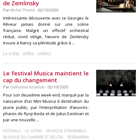
de Zemlinsky
Par
Michel Thomé
- 02/10/2020
Intéressante découverte avec ce Georges le
Rêveur jamais donné sur une scène
française. Malgré un effectif orchestral
réduit, covid oblige, l’œuvre de Zemlinsky
trouve à Nancy sa plénitude grâce à ...
-
-
LA SCÈNE
OPÉRA
OPÉRAS
Le festival Musica maintient le
cap du changement
Par
Guillaume Kosmicki
- 02/10/2020
Pour son deuxième week-end, marqué par la
naissance d’un Mini Musica à destination du
jeune public, par l’interprétation d’œuvres-
phares de Ryoji Ikeda et de Julius Eastman et
par une nouvelle ...
-
-
-
FESTIVALS
LA SCÈNE
MUSIQUE D'ENSEMBLE
-
MUSIQUE DE CHAMBRE ET RÉCITAL
RESBAMBINI