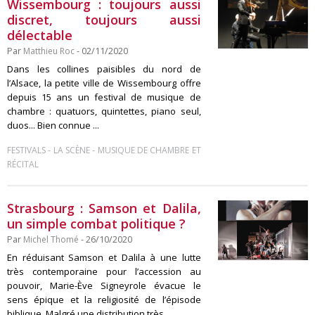
Wissembourg : toujours aussi
discret, toujours aussi
délectable
Par
Matthieu Roc
- 02/11/2020
Dans les collines paisibles du nord de
l’Alsace, la petite ville de Wissembourg offre
depuis 15 ans un festival de musique de
chambre : quatuors, quintettes, piano seul,
duos... Bien connue ...
-
-
FESTIVALS
LA SCÈNE
MUSIQUE DE CHAMBRE ET
RÉCITAL
Strasbourg : Samson et Dalila,
un simple combat politique ?
Par
Michel Thomé
- 26/10/2020
En réduisant Samson et Dalila à une lutte
très contemporaine pour l’accession au
pouvoir, Marie-Ève Signeyrole évacue le
sens épique et la religiosité de l’épisode
biblique. Malgré une distribution très ...