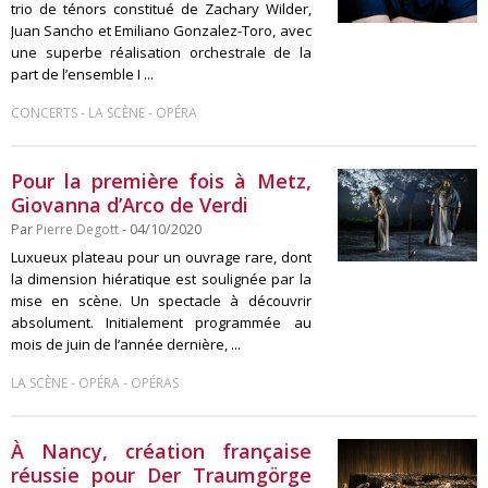
trio de ténors constitué de Zachary Wilder,
Juan Sancho et Emiliano Gonzalez-Toro, avec
une superbe réalisation orchestrale de la
part de l’ensemble I ...
-
-
CONCERTS
LA SCÈNE
OPÉRA
Pour la première fois à Metz,
Giovanna d’Arco de Verdi
Par
Pierre Degott
- 04/10/2020
Luxueux plateau pour un ouvrage rare, dont
la dimension hiératique est soulignée par la
mise en scène. Un spectacle à découvrir
absolument. Initialement programmée au
mois de juin de l’année dernière, ...
-
-
LA SCÈNE
OPÉRA
OPÉRAS
À Nancy, création française
réussie pour Der Traumgörge