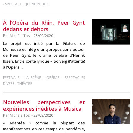
-
SPECTACLES JEUNE PUBLIC
À l’Opéra du Rhin, Peer Gynt
dedans et dehors
Par
Michèle Tosi
- 25/09/2020
Le projet est initié par la Filature de
Mulhouse et intègre cinq propositions autour
de Peer Gynt, le drame célèbre d'Henrik
Ibsen. Entre conte lyrique – Solveig (l'attente)
à l'Opéra ...
-
-
-
FESTIVALS
LA SCÈNE
OPÉRAS
SPECTACLES
-
DIVERS
THÉÂTRE
Nouvelles perspectives et
expériences inédites à Musica
Par
Michèle Tosi
- 23/09/2020
« Adaptée » comme la plupart des
manifestations en ces temps de pandémie,