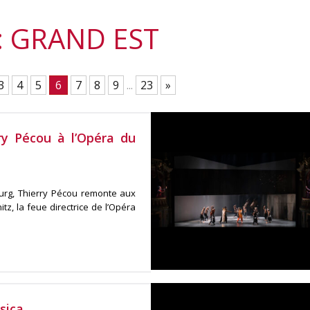
 : GRAND EST
3
4
5
6
7
8
9
...
23
»
ry Pécou à l’Opéra du
bourg, Thierry Pécou remonte aux
tz, la feue directrice de l’Opéra
sica