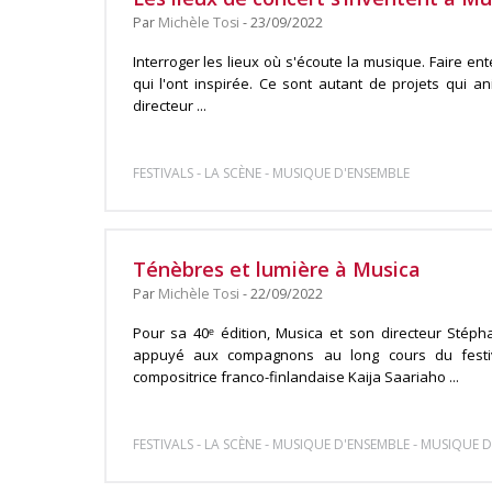
Par
Michèle Tosi
- 23/09/2022
Interroger les lieux où s'écoute la musique. Faire en
qui l'ont inspirée. Ce sont autant de projets qui a
directeur ...
-
-
FESTIVALS
LA SCÈNE
MUSIQUE D'ENSEMBLE
Ténèbres et lumière à Musica
Par
Michèle Tosi
- 22/09/2022
Pour sa 40ᵉ édition, Musica et son directeur Sté
appuyé aux compagnons au long cours du festiv
compositrice franco-finlandaise Kaija Saariaho ...
-
-
-
FESTIVALS
LA SCÈNE
MUSIQUE D'ENSEMBLE
MUSIQUE D