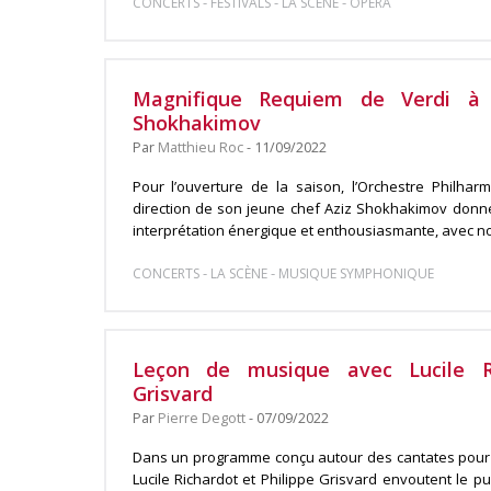
-
-
-
CONCERTS
FESTIVALS
LA SCÈNE
OPÉRA
Magnifique Requiem de Verdi à 
Shokhakimov
Par
Matthieu Roc
- 11/09/2022
Pour l’ouverture de la saison, l’Orchestre Philha
direction de son jeune chef Aziz Shokhakimov donn
interprétation énergique et enthousiasmante, avec no
-
-
CONCERTS
LA SCÈNE
MUSIQUE SYMPHONIQUE
Leçon de musique avec Lucile Ri
Grisvard
Par
Pierre Degott
- 07/09/2022
Dans un programme conçu autour des cantates pour c
Lucile Richardot et Philippe Grisvard envoutent le pub