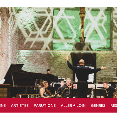
ÈNE
ARTISTES
PARUTIONS
ALLER + LOIN
GENRES
RE