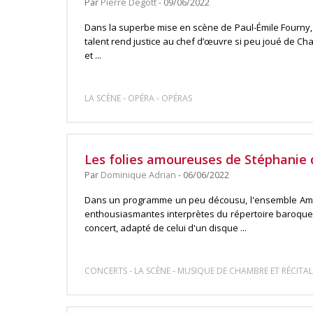
Par
Pierre Degott
- 09/06/2022
Dans la superbe mise en scène de Paul-Émile Fourny, 
talent rend justice au chef d’œuvre si peu joué de C
et ...
-
-
LA SCÈNE
OPÉRA
OPÉRAS
Les folies amoureuses de Stéphanie 
Par
Dominique Adrian
- 06/06/2022
Dans un programme un peu décousu, l'ensemble Amar
enthousiasmantes interprètes du répertoire baroque. Écl
concert, adapté de celui d'un disque ...
-
-
CONCERTS
LA SCÈNE
MUSIQUE DE CHAMBRE ET RÉCITAL