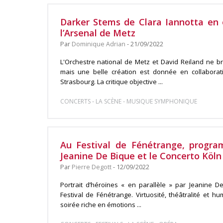
Darker Stems de Clara Iannotta en 
l’Arsenal de Metz
Par
Dominique Adrian
- 21/09/2022
L'Orchestre national de Metz et David Reiland ne bri
mais une belle création est donnée en collaborat
Strasbourg. La critique objective ...
-
-
CONCERTS
LA SCÈNE
MUSIQUE SYMPHONIQUE
Au Festival de Fénétrange, progra
Jeanine De Bique et le Concerto Köln
Par
Pierre Degott
- 12/09/2022
Portrait d’héroïnes « en parallèle » par Jeanine D
Festival de Fénétrange. Virtuosité, théâtralité et h
soirée riche en émotions ...