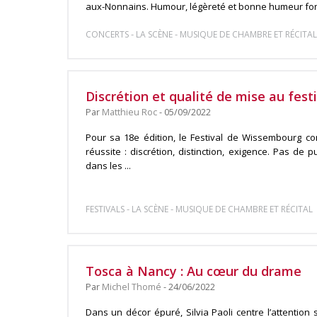
aux-Nonnains. Humour, légèreté et bonne humeur font
-
-
CONCERTS
LA SCÈNE
MUSIQUE DE CHAMBRE ET RÉCITAL
Discrétion et qualité de mise au fes
Par
Matthieu Roc
- 05/09/2022
Pour sa 18e édition, le Festival de Wissembourg con
réussite : discrétion, distinction, exigence. Pas de 
dans les ...
-
-
FESTIVALS
LA SCÈNE
MUSIQUE DE CHAMBRE ET RÉCITAL
Tosca à Nancy : Au cœur du drame
Par
Michel Thomé
- 24/06/2022
Dans un décor épuré, Silvia Paoli centre l’attention