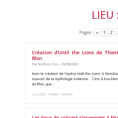
LIEU
Pages :
«
1
2
Création d’Until the Lions de Thier
Rhin
Par
Matthieu Roc
- 29/09/2022
Avec la création de l’opéra Until the Lions à Stras
sources de la mythologie indienne. C’est à Eva Kleini
du Rhin, que ...
-
-
LA SCÈNE
OPÉRA
OPÉRAS
Les lieux de concert s’inventent à Mu