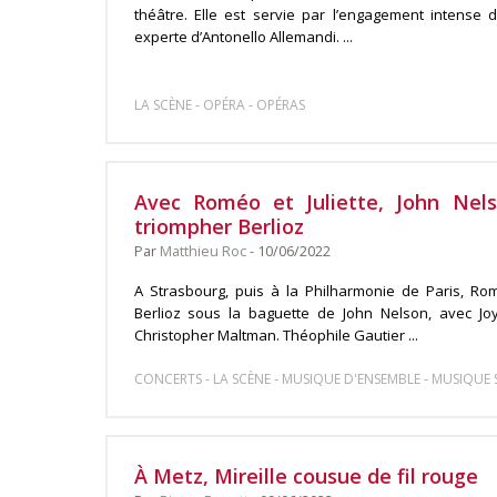
théâtre. Elle est servie par l’engagement intense de
experte d’Antonello Allemandi. ...
-
-
LA SCÈNE
OPÉRA
OPÉRAS
Avec Roméo et Juliette, John Nels
triompher Berlioz
Par
Matthieu Roc
- 10/06/2022
A Strasbourg, puis à la Philharmonie de Paris, Romé
Berlioz sous la baguette de John Nelson, avec Joy
Christopher Maltman. Théophile Gautier ...
-
-
-
CONCERTS
LA SCÈNE
MUSIQUE D'ENSEMBLE
MUSIQUE
À Metz, Mireille cousue de fil rouge