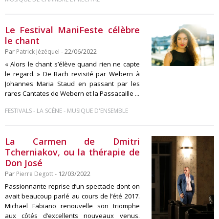
Le Festival ManiFeste célèbre
le chant
Par
Patrick Jézéquel
- 22/06/2022
« Alors le chant s’élève quand rien ne capte
le regard. » De Bach revisité par Webern à
Johannes Maria Staud en passant par les
rares Cantates de Webern et la Passacaille ...
-
-
FESTIVALS
LA SCÈNE
MUSIQUE D'ENSEMBLE
La Carmen de Dmitri
Tcherniakov, ou la thérapie de
Don José
Par
Pierre Degott
- 12/03/2022
Passionnante reprise d’un spectacle dont on
avait beaucoup parlé au cours de l’été 2017.
Michael Fabiano renouvelle son triomphe
aux côtés d’excellents nouveaux venus.