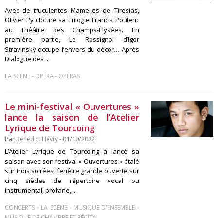
Avec de truculentes Mamelles de Tiresias,
Olivier Py clôture sa Trilogie Francis Poulenc
au Théâtre des Champs-Élysées. En
première partie, Le Rossignol d’Igor
Stravinsky occupe l’envers du décor… Après
Dialogue des ...
-
-
LA SCÈNE
OPÉRA
OPÉRAS
Le mini-festival « Ouvertures »
lance la saison de l’Atelier
Lyrique de Tourcoing
Par
Benedict Hévry
- 01/10/2022
L’Atelier Lyrique de Tourcoing a lancé sa
saison avec son festival « Ouvertures » étalé
sur trois soirées, fenêtre grande ouverte sur
cinq siècles de répertoire vocal ou
instrumental, profane, ...
-
-
-
CONCERTS
LA SCÈNE
MUSIQUE D'ENSEMBLE
MUSIQUE DE CHAMBRE ET RÉCITAL