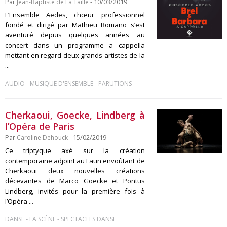
Par
Jean-Baptiste de La Taille
- 10/03/2019
L’Ensemble Aedes, chœur professionnel
fondé et dirigé par Mathieu Romano s’est
aventuré depuis quelques années au
concert dans un programme a cappella
mettant en regard deux grands artistes de la
...
-
-
AUDIO
MUSIQUE D'ENSEMBLE
PARUTIONS
Cherkaoui, Goecke, Lindberg à
l’Opéra de Paris
Par
Caroline Dehouck
- 15/02/2019
Ce triptyque axé sur la création
contemporaine adjoint au Faun envoûtant de
Cherkaoui deux nouvelles créations
décevantes de Marco Goecke et Pontus
Lindberg, invités pour la première fois à
l’Opéra ...
-
-
DANSE
LA SCÈNE
SPECTACLES DANSE