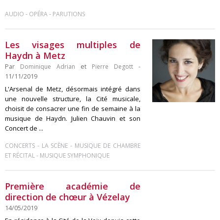
-
-
AUDIO
OPÉRA
PARUTIONS
Les visages multiples de
Haydn à Metz
Par
Dominique Adrian
et
Pierre Degott
-
11/11/2019
L'Arsenal de Metz, désormais intégré dans
une nouvelle structure, la Cité musicale,
choisit de consacrer une fin de semaine à la
musique de Haydn. Julien Chauvin et son
Concert de ...
-
-
CONCERTS
LA SCÈNE
MUSIQUE DE CHAMBRE
-
ET RÉCITAL
MUSIQUE SYMPHONIQUE
Première académie de
direction de chœur à Vézelay
14/05/2019