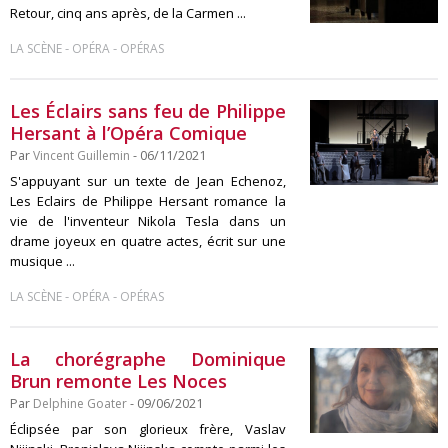
Retour, cinq ans après, de la Carmen ...
-
-
LA SCÈNE
OPÉRA
OPÉRAS
Les Éclairs sans feu de Philippe
Hersant à l’Opéra Comique
Par
Vincent Guillemin
- 06/11/2021
S'appuyant sur un texte de Jean Echenoz,
Les Eclairs de Philippe Hersant romance la
vie de l'inventeur Nikola Tesla dans un
drame joyeux en quatre actes, écrit sur une
musique ...
-
-
LA SCÈNE
OPÉRA
OPÉRAS
La chorégraphe Dominique
Brun remonte Les Noces
Par
Delphine Goater
- 09/06/2021
Éclipsée par son glorieux frère, Vaslav