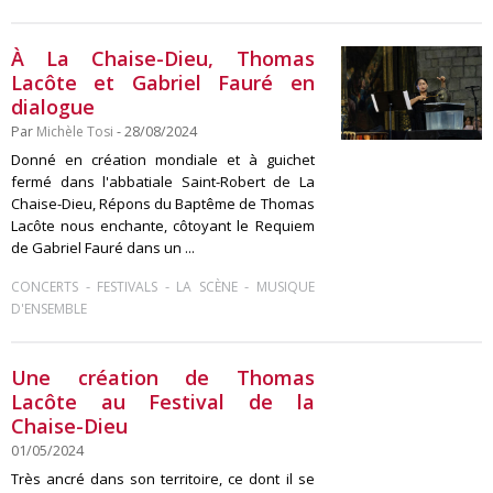
À La Chaise-Dieu, Thomas
Lacôte et Gabriel Fauré en
dialogue
Par
Michèle Tosi
- 28/08/2024
Donné en création mondiale et à guichet
fermé dans l'abbatiale Saint-Robert de La
Chaise-Dieu, Répons du Baptême de Thomas
Lacôte nous enchante, côtoyant le Requiem
de Gabriel Fauré dans un ...
-
-
-
CONCERTS
FESTIVALS
LA SCÈNE
MUSIQUE
D'ENSEMBLE
Une création de Thomas
Lacôte au Festival de la
Chaise-Dieu
01/05/2024
Très ancré dans son territoire, ce dont il se