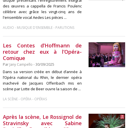
disque présentant l'enregistrement intégral
des œuvres a cappella de Francis Poulenc
célèbre avec grâce les vingt-cinq ans de
l'ensemble vocal Aedes Les pièces ...
-
-
AUDIO
MUSIQUE D'ENSEMBLE
PARUTIONS
Les Contes d’Hoffmann de
retour chez eux à l’Opéra-
Comique
Par
Jany Campello
- 30/09/2025
Dans sa version créée en début d’année à
l’Opéra national du Rhin, le dernier opéra
inachevé de Jacques Offenbach mis en
scène par Lotte de Beer ouvre la saison de ...
-
-
LA SCÈNE
OPÉRA
OPÉRAS
Après la scène, Le Rossignol de
Stravinsky avec Sabine