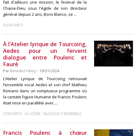
fait d'ailleurs une mission, le festival de la
Chaise-Dieu sous l'égide de son directeur
général depuis 2 ans, Boris Blanco, se ...
FLASH INFO
À l’Atelier lyrique de Tourcoing,
Aedes pour un fervent
dialogue entre Poulenc et
Fauré
Par
Benedict Hévry
- 19/01/2024
L’Atelier Lyrique de Tourcoing retrouvait
l’ensemble vocal Aedes et son chef Mathieu
Romano dans un somptueux programme où
la cantate Figure Humaine de Francis Poulenc
était mise en parallèle avec ...
-
-
CONCERTS
LA SCÈNE
MUSIQUE D'ENSEMBLE
Francis Poulenc à chœur