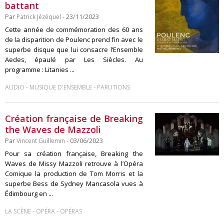
battant
Par
Patrick Jézéquel
- 23/11/2023
Cette année de commémoration des 60 ans
de la disparition de Poulenc prend fin avec le
superbe disque que lui consacre l’Ensemble
Aedes, épaulé par Les Siècles. Au
programme : Litanies ...
-
-
AUDIO
MUSIQUE D'ENSEMBLE
PARUTIONS
Création française de Breaking
the Waves de Mazzoli
Par
Vincent Guillemin
- 03/06/2023
Pour sa création française, Breaking the
Waves de Missy Mazzoli retrouve à l’Opéra
Comique la production de Tom Morris et la
superbe Bess de Sydney Mancasola vues à
Édimbourg en ...
-
-
LA SCÈNE
OPÉRA
OPÉRAS