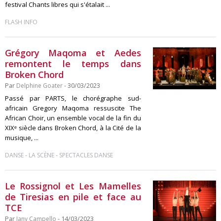
festival Chants libres qui s'étalait ...
FLASH INFO
Grégory Maqoma et Aedes
remontent le temps dans
Broken Chord
Par
Delphine Goater
- 30/03/2023
Passé par PARTS, le chorégraphe sud-
africain Gregory Maqoma ressuscite The
African Choir, un ensemble vocal de la fin du
XIXᵉ siècle dans Broken Chord, à la Cité de la
musique, ...
-
-
DANSE
LA SCÈNE
SPECTACLES DANSE
Le Rossignol et Les Mamelles
de Tiresias en pile et face au
TCE
Par
Jany Campello
- 14/03/2023