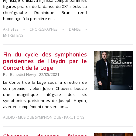
Nijinski, Bronislava Nijinska compte parmi les
figures phares de la danse du XXᵉ siècle. La
chorégraphe Dominique Brun rend
hommage à la première et ...
-
-
-
ARTISTES
CHORÉGRAPHES
DANSE
ENTRETIENS
Fin du cycle des symphonies
parisiennes de Haydn par le
Concert de la Loge
Par
Benedict Hévry
- 22/05/2021
Le Concert de la Loge sous la direction de
son premier violon Julien Chauvin, boucle
une magnifique intégrale des six
symphonies parisiennes de Joseph Haydn,
avec en complément une version ...
-
-
AUDIO
MUSIQUE SYMPHONIQUE
PARUTIONS