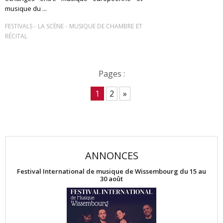
musique du ...
-
-
FESTIVALS
LA SCÈNE
MUSIQUE DE CHAMBRE ET
RÉCITAL
Pages :
1
2
»
ANNONCES
Festival International de musique de Wissembourg du 15 au
30 août