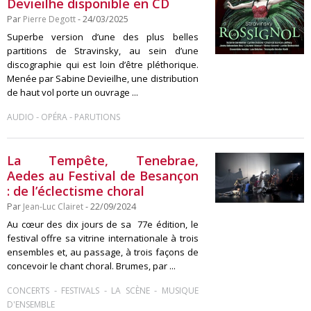
Devieilhe disponible en CD
Par
Pierre Degott
- 24/03/2025
Superbe version d’une des plus belles
partitions de Stravinsky, au sein d’une
discographie qui est loin d’être pléthorique.
Menée par Sabine Devieilhe, une distribution
de haut vol porte un ouvrage ...
-
-
AUDIO
OPÉRA
PARUTIONS
La Tempête, Tenebrae,
Aedes au Festival de Besançon
: de l’éclectisme choral
Par
Jean-Luc Clairet
- 22/09/2024
Au cœur des dix jours de sa 77e édition, le
festival offre sa vitrine internationale à trois
ensembles et, au passage, à trois façons de
concevoir le chant choral. Brumes, par ...
-
-
-
CONCERTS
FESTIVALS
LA SCÈNE
MUSIQUE
D'ENSEMBLE