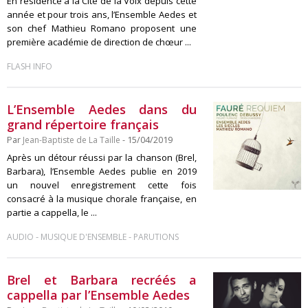
En résidence à la Cité de la Voix depuis cette
année et pour trois ans, l’Ensemble Aedes et
son chef Mathieu Romano proposent une
première académie de direction de chœur ...
FLASH INFO
L’Ensemble Aedes dans du
grand répertoire français
Par
Jean-Baptiste de La Taille
- 15/04/2019
Après un détour réussi par la chanson (Brel,
Barbara), l’Ensemble Aedes publie en 2019
un nouvel enregistrement cette fois
consacré à la musique chorale française, en
partie a cappella, le ...
-
-
AUDIO
MUSIQUE D'ENSEMBLE
PARUTIONS
Brel et Barbara recréés a
cappella par l’Ensemble Aedes