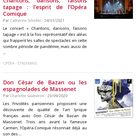
Chantons, dansons, faisons
tapage : l’esprit de l’Opéra
Comique
Par
Catherine Scholler
- 24/01/2021
Le concert « Chantons, dansons, faisons
tapage » est à la fois représentatif des aléas
qui frappent les salles de spectacles en cette
sombre période de pandémie, mais aussi de
...
-
OPÉRA
STREAMING
Don César de Bazan ou les
espagnolades de Massenet
Par
Charlotte Saulneron
- 23/09/2020
Les Frivolités parisiennes proposent une
découverte de qualité de l'art lyrique
français avec Don César de Bazan de
Massenet. Trois ans avant la fameuse
Carmen, l’Opéra-Comique résonnait déjà au
son des ...