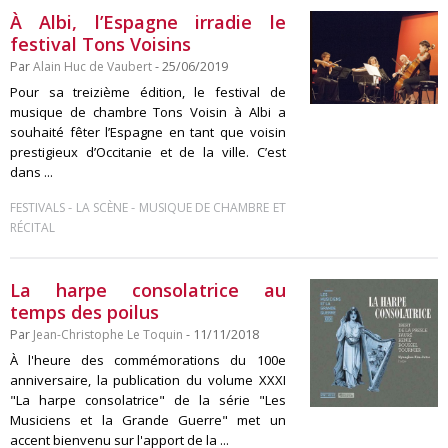
À Albi, l’Espagne irradie le
festival Tons Voisins
Par
Alain Huc de Vaubert
- 25/06/2019
Pour sa treizième édition, le festival de
musique de chambre Tons Voisin à Albi a
souhaité fêter l’Espagne en tant que voisin
prestigieux d’Occitanie et de la ville. C’est
dans ...
-
-
FESTIVALS
LA SCÈNE
MUSIQUE DE CHAMBRE ET
RÉCITAL
La harpe consolatrice au
temps des poilus
Par
Jean-Christophe Le Toquin
- 11/11/2018
À l'heure des commémorations du 100e
anniversaire, la publication du volume XXXI
"La harpe consolatrice" de la série "Les
Musiciens et la Grande Guerre" met un
accent bienvenu sur l'apport de la ...