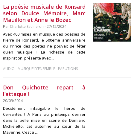
La poésie musicale de Ronsard
selon Doulce Mémoire, Marc
Mauillon et Anne le Bozec
Par
Charlotte Saulneron
- 27/12/2024
Avec 400 mises en musique des poésies de
Pierre de Ronsard, le 500ème anniversaire
du Prince des poètes ne pouvait se fêter
qu’en musique ! La richesse de cette
inspiration, présente avec ...
-
-
AUDIO
MUSIQUE D'ENSEMBLE
PARUTIONS
Don Quichotte repart à
l’attaque !
20/09/2024
Décidément infatigable le héros de
Cervantès ! A Paris au printemps dernier
dans la belle mise en scène de Damiano
Michieletto, cet automne au cœur de la
Mayenne. C’est à ...