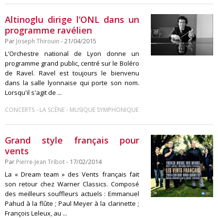
Altinoglu dirige l’ONL dans un
programme ravélien
Par
Joseph Thirouin
- 21/04/2015
L'Orchestre national de Lyon donne un
programme grand public, centré sur le Boléro
de Ravel. Ravel est toujours le bienvenu
dans la salle lyonnaise qui porte son nom.
Lorsqu'il s'agit de ...
-
-
CONCERTS
LA SCÈNE
MUSIQUE SYMPHONIQUE
Grand style français pour
vents
Par
Pierre-Jean Tribot
- 17/02/2014
La « Dream team » des Vents français fait
son retour chez Warner Classics. Composé
des meilleurs souffleurs actuels : Emmanuel
Pahud à la flûte ; Paul Meyer à la clarinette ;
François Leleux, au ...