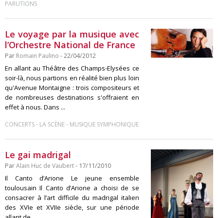
PARUTIONS
Le voyage par la musique avec
l’Orchestre National de France
Par
Romain Paulino
- 22/04/2012
En allant au Théâtre des Champs-Elysées ce
soir-là, nous partions en réalité bien plus loin
qu'Avenue Montaigne : trois compositeurs et
de nombreuses destinations s'offraient en
effet à nous. Dans ...
-
-
CONCERTS
LA SCÈNE
MUSIQUE SYMPHONIQUE
Le gai madrigal
Par
Alain Huc de Vaubert
- 17/11/2010
Il Canto d’Arione Le jeune ensemble
toulousain Il Canto d’Arione a choisi de se
consacrer à l’art difficile du madrigal italien
des XVIe et XVIIe siècle, sur une période
allant de ...