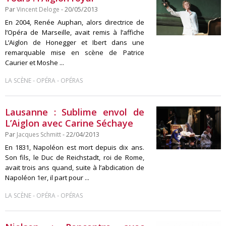
Par
Vincent Deloge
- 20/05/2013
En 2004, Renée Auphan, alors directrice de
l’Opéra de Marseille, avait remis à l’affiche
L’Aiglon de Honegger et Ibert dans une
remarquable mise en scène de Patrice
Caurier et Moshe ...
-
-
LA SCÈNE
OPÉRA
OPÉRAS
Lausanne : Sublime envol de
L’Aiglon avec Carine Séchaye
Par
Jacques Schmitt
- 22/04/2013
En 1831, Napoléon est mort depuis dix ans.
Son fils, le Duc de Reichstadt, roi de Rome,
avait trois ans quand, suite à l’abdication de
Napoléon 1er, il part pour ...
-
-
LA SCÈNE
OPÉRA
OPÉRAS