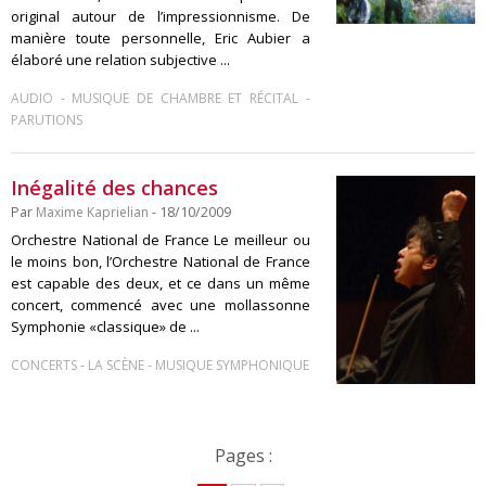
original autour de l’impressionnisme. De
manière toute personnelle, Eric Aubier a
élaboré une relation subjective ...
-
-
AUDIO
MUSIQUE DE CHAMBRE ET RÉCITAL
PARUTIONS
Inégalité des chances
Par
Maxime Kaprielian
- 18/10/2009
Orchestre National de France Le meilleur ou
le moins bon, l’Orchestre National de France
est capable des deux, et ce dans un même
concert, commencé avec une mollassonne
Symphonie «classique» de ...
-
-
CONCERTS
LA SCÈNE
MUSIQUE SYMPHONIQUE
Pages :