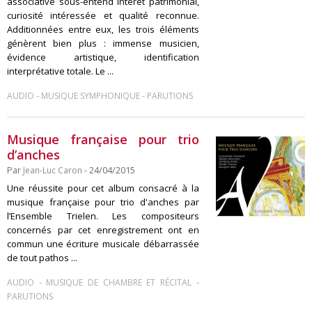
associative sous-entend intérêt patrimonial,
curiosité intéressée et qualité reconnue.
Additionnées entre eux, les trois éléments
génèrent bien plus : immense musicien,
évidence artistique, identification
interprétative totale. Le ...
-
-
AUDIO
MUSIQUE SYMPHONIQUE
PARUTIONS
Musique française pour trio
d’anches
Par
Jean-Luc Caron
- 24/04/2015
Une réussite pour cet album consacré à la
musique française pour trio d'anches par
l’Ensemble Trielen. Les compositeurs
concernés par cet enregistrement ont en
commun une écriture musicale débarrassée
de tout pathos ...
-
-
AUDIO
MUSIQUE DE CHAMBRE ET RÉCITAL
PARUTIONS