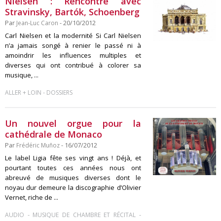
Nielsen : Rencontre avec
Stravinsky, Bartók, Schoenberg
Par
Jean-Luc Caron
- 20/10/2012
Carl Nielsen et la modernité Si Carl Nielsen
n’a jamais songé à renier le passé ni à
amoindrir les influences multiples et
diverses qui ont contribué à colorer sa
musique, ...
-
ALLER + LOIN
DOSSIERS
Un nouvel orgue pour la
cathédrale de Monaco
Par
Frédéric Muñoz
- 16/07/2012
Le label Ligia fête ses vingt ans ! Déjà, et
pourtant toutes ces années nous ont
abreuvé de musiques diverses dont le
noyau dur demeure la discographie d’Olivier
Vernet, riche de ...
-
-
AUDIO
MUSIQUE DE CHAMBRE ET RÉCITAL