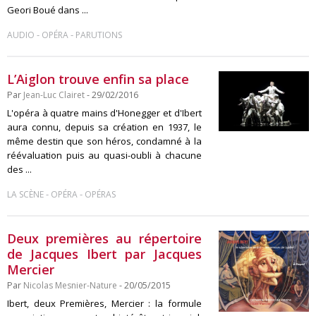
Geori Boué dans ...
-
-
AUDIO
OPÉRA
PARUTIONS
L’Aiglon trouve enfin sa place
Par
Jean-Luc Clairet
- 29/02/2016
L'opéra à quatre mains d'Honegger et d'Ibert
aura connu, depuis sa création en 1937, le
même destin que son héros, condamné à la
réévaluation puis au quasi-oubli à chacune
des ...
-
-
LA SCÈNE
OPÉRA
OPÉRAS
Deux premières au répertoire
de Jacques Ibert par Jacques
Mercier
Par
Nicolas Mesnier-Nature
- 20/05/2015
Ibert, deux Premières, Mercier : la formule