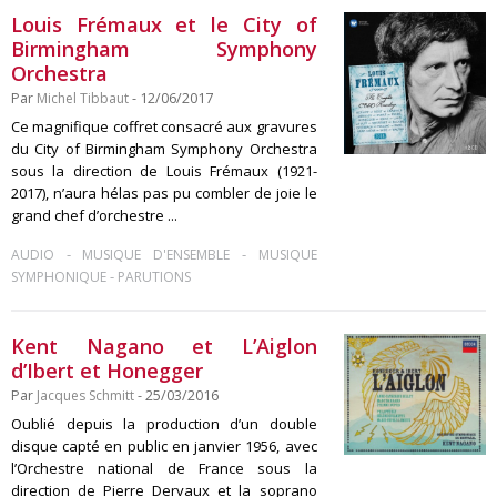
Louis Frémaux et le City of
Birmingham Symphony
Orchestra
Par
Michel Tibbaut
- 12/06/2017
Ce magnifique coffret consacré aux gravures
du City of Birmingham Symphony Orchestra
sous la direction de Louis Frémaux (1921-
2017), n’aura hélas pas pu combler de joie le
grand chef d’orchestre ...
-
-
AUDIO
MUSIQUE D'ENSEMBLE
MUSIQUE
-
SYMPHONIQUE
PARUTIONS
Kent Nagano et L’Aiglon
d’Ibert et Honegger
Par
Jacques Schmitt
- 25/03/2016
Oublié depuis la production d’un double
disque capté en public en janvier 1956, avec
l’Orchestre national de France sous la
direction de Pierre Dervaux et la soprano