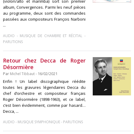
(violon/alto et marimba) sort son premier
album, Convergences. Parmi les neuf pièces
au programme, deux sont des commandes
passées aux compositeurs François Narboni
...
-
-
AUDIO
MUSIQUE DE CHAMBRE ET RÉCITAL
PARUTIONS
Retour chez Decca de Roger
Désormière
Par
Michel Tibbaut
- 16/02/2021
Enfin ! Un label discographique réédite
toutes les gravures légendaires Decca du
chef d’orchestre et compositeur français
Roger Désormière (1898-1963), et ce label,
c’est bien évidemment, comme par hasard…
Decca, ...
-
-
AUDIO
MUSIQUE SYMPHONIQUE
PARUTIONS