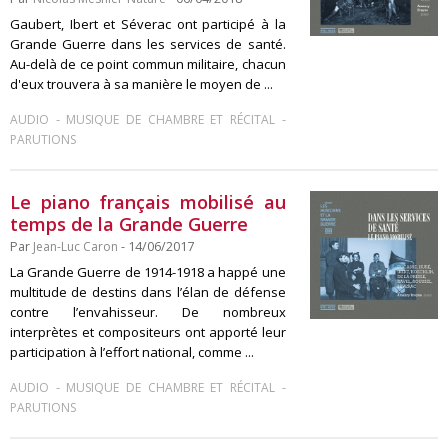
Gaubert, Ibert et Séverac ont participé à la
Grande Guerre dans les services de santé.
Au-delà de ce point commun militaire, chacun
d'eux trouvera à sa manière le moyen de ...
-
-
AUDIO
MUSIQUE DE CHAMBRE ET RÉCITAL
PARUTIONS
Le piano français mobilisé au
temps de la Grande Guerre
Par
Jean-Luc Caron
- 14/06/2017
La Grande Guerre de 1914-1918 a happé une
multitude de destins dans l’élan de défense
contre l’envahisseur. De nombreux
interprètes et compositeurs ont apporté leur
participation à l’effort national, comme ...
-
-
AUDIO
MUSIQUE DE CHAMBRE ET RÉCITAL
PARUTIONS