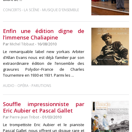
-
-
CONCERTS
LA SCÈNE
MUSIQUE D'ENSEMBLE
Enfin une édition digne de
l’immense Chaliapine
Par
Michel Tibbaut
- 16/08/2010
Le remarquable label new yorkais Arbiter
d’Allan Evans nous est déjà familier par son
extraordinaire édition de l’ensemble des
gravures Polydor–France de Charles
Tournemire en 1930 et 1931. Parmi les ...
-
-
AUDIO
OPÉRA
PARUTIONS
Souffle impressionniste par
Eric Aubier et Pascal Gallet
Par
Pierre-Jean Tribot
- 01/03/2010
Le trompettiste Eric Aubier et le pianiste
Pascal Gallet, nous offrent un disque rare et