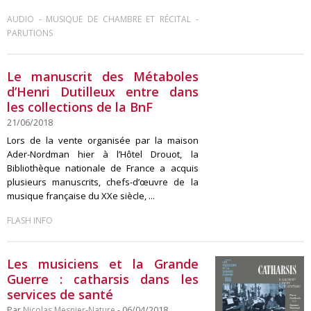
-
-
AUDIO
MUSIQUE DE CHAMBRE ET RÉCITAL
PARUTIONS
Le manuscrit des Métaboles
d’Henri Dutilleux entre dans
les collections de la BnF
21/06/2018
Lors de la vente organisée par la maison
Ader-Nordman hier à l’Hôtel Drouot, la
Bibliothèque nationale de France a acquis
plusieurs manuscrits, chefs-d’œuvre de la
musique française du XXe siècle, ...
FLASH INFO
Les musiciens et la Grande
Guerre : catharsis dans les
services de santé
Par
Nicolas Mesnier-Nature
- 06/04/2018