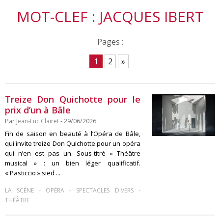
MOT-CLEF : JACQUES IBERT
Pages :
1
2
»
Treize Don Quichotte pour le
prix d’un à Bâle
Par
Jean-Luc Clairet
- 29/06/2026
Fin de saison en beauté à l’Opéra de Bâle,
qui invite treize Don Quichotte pour un opéra
qui n’en est pas un. Sous-titré « Théâtre
musical » : un bien léger qualificatif.
« Pasticcio » sied ...
-
-
-
LA SCÈNE
OPÉRA
SPECTACLES DIVERS
THÉÂTRE