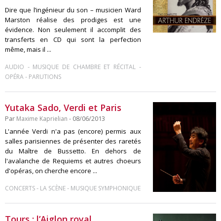
Dire que l’ingénieur du son – musicien Ward
Marston réalise des prodiges est une
évidence. Non seulement il accomplit des
transferts en CD qui sont la perfection
même, mais il ...
-
-
AUDIO
MUSIQUE DE CHAMBRE ET RÉCITAL
-
OPÉRA
PARUTIONS
Yutaka Sado, Verdi et Paris
Par
Maxime Kaprielian
- 08/06/2013
L'année Verdi n'a pas (encore) permis aux
salles parisiennes de présenter des raretés
du Maître de Bussetto. En dehors de
l'avalanche de Requiems et autres choeurs
d'opéras, on cherche encore ...
-
-
CONCERTS
LA SCÈNE
MUSIQUE SYMPHONIQUE
Tours : l’Aiglon royal